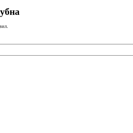
убна
вил.