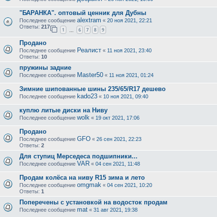
"БАРАНКА". оптовый ценник для Дубны
alextram
Последнее сообщение
«
20 ноя 2021, 22:21
Ответы:
217
1
6
7
8
9
…
Продано
Реалист
Последнее сообщение
«
11 ноя 2021, 23:40
Ответы:
10
пружины задние
Master50
Последнее сообщение
«
11 ноя 2021, 01:24
Зимние шипованные шины 235/65/R17 дешево
kado23
Последнее сообщение
«
10 ноя 2021, 09:40
куплю литые диски на Ниву
wolk
Последнее сообщение
«
19 окт 2021, 17:06
Продано
GFO
Последнее сообщение
«
26 сен 2021, 22:23
Ответы:
2
Для ступиц Мерседеса подшипники...
VAR
Последнее сообщение
«
04 сен 2021, 11:48
Продам колёса на ниву R15 зима и лето
omgmak
Последнее сообщение
«
04 сен 2021, 10:20
Ответы:
1
Поперечены с установкой на водосток продам
mat
Последнее сообщение
«
31 авг 2021, 19:38