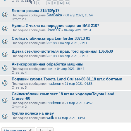
Ответы:
318
1
10
11
12
13
…
Летняя резина 215/60/р17
SaaBaka
Последнее сообщение
«
08 апр 2021, 15:54
Ответы:
1
Нужны 2 чехла на передние сидения ВАЗ 2107
User007
Последнее сообщение
«
04 апр 2021, 22:51
Стойка стабилизатора Lemforder 33713 01
lampa
Последнее сообщение
«
04 апр 2021, 21:11
Щетка стеклоочистителя прав. ford оригинал 1363639
lampa
Последнее сообщение
«
04 апр 2021, 21:10
Антикоррозийная обработка машины
ник.
Последнее сообщение
«
04 апр 2021, 19:44
Ответы:
4
Подушки кузова Toyota Land Cruiser-80,81,18 шт.с болтами
maderon
Последнее сообщение
«
21 мар 2021, 04:53
Ответы:
3
Сайлентблоки комплект 18 шт.на ходовуюToyota Land
Cruiser-80
maderon
Последнее сообщение
«
21 мар 2021, 04:52
Ответы:
2
Куплю колеса на ниву
wolk
Последнее сообщение
«
14 мар 2021, 14:51
Новая тема