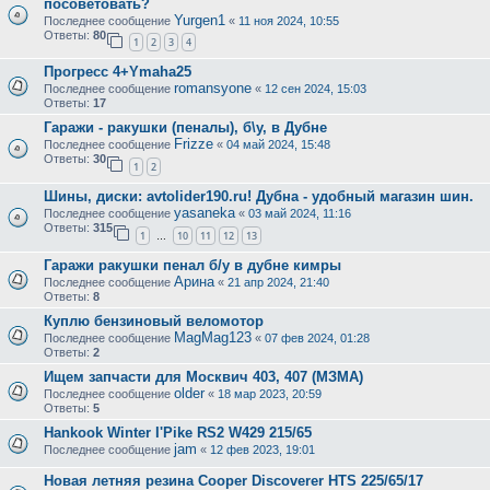
посоветовать?
Yurgen1
Последнее сообщение
«
11 ноя 2024, 10:55
Ответы:
80
1
2
3
4
Прогресс 4+Ymaha25
romansyone
Последнее сообщение
«
12 сен 2024, 15:03
Ответы:
17
Гаражи - ракушки (пеналы), б\у, в Дубне
Frizze
Последнее сообщение
«
04 май 2024, 15:48
Ответы:
30
1
2
Шины, диски: avtolider190.ru! Дубна - удобный магазин шин.
yasaneka
Последнее сообщение
«
03 май 2024, 11:16
Ответы:
315
1
10
11
12
13
…
Гаражи ракушки пенал б/у в дубне кимры
Арина
Последнее сообщение
«
21 апр 2024, 21:40
Ответы:
8
Куплю бензиновый веломотор
MagMag123
Последнее сообщение
«
07 фев 2024, 01:28
Ответы:
2
Ищем запчасти для Москвич 403, 407 (МЗМА)
older
Последнее сообщение
«
18 мар 2023, 20:59
Ответы:
5
Hankook Winter I'Pike RS2 W429 215/65
jam
Последнее сообщение
«
12 фев 2023, 19:01
Новая летняя резина Cooper Discoverer HTS 225/65/17