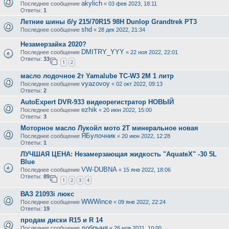
akylich
Последнее сообщение
«
03 фев 2023, 18:11
Ответы:
1
Летние шины б/у 215/70R15 98H Dunlop Grandtrek PT3
shd
Последнее сообщение
«
28 дек 2022, 21:34
Незамерзайка 2020?
DMITRY_YYY
Последнее сообщение
«
22 ноя 2022, 22:01
Ответы:
33
1
2
масло лодочное 2т Yamalube TC-W3 2M 1 литр
vyazovoy
Последнее сообщение
«
02 окт 2022, 09:13
Ответы:
2
AutoExpert DVR-933 видеорегистратор НОВЫЙ
ezhik
Последнее сообщение
«
20 июн 2022, 15:00
Ответы:
3
Моторное масло Лукойл мото 2T минеральное новая
ЯБулочник
Последнее сообщение
«
20 июн 2022, 12:28
Ответы:
1
ЛУЧШАЯ ЦЕНА: Незамерзающая жидкость "AquateX" -30 5L
Blue
VW-DUBNA
Последнее сообщение
«
15 янв 2022, 18:06
Ответы:
89
1
2
3
4
ВАЗ 21093i люкс
WWWince
Последнее сообщение
«
09 янв 2022, 22:24
Ответы:
19
продам диски R15 и R 14
добрыня
Последнее сообщение
«
26 ноя 2021, 10:00