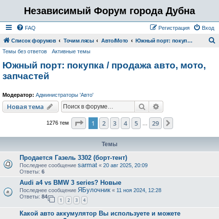
Независимый Форум города Дубна
FAQ
Регистрация
Вход
Список форумов
Точим лясы
Авто/Мото
Южный порт: покупка / продажа авто, мото, запчастей
Темы без ответов
Активные темы
о
Южный порт: покупка / продажа авто, мото,
и
запчастей
с
к
Модератор:
Администраторы 'Авто'
Поиск
Расширенный пои
Новая тема
Страница
1
из
29
1
2
3
4
5
29
След.
1276 тем
…
Темы
Продается Газель 3302 (борт-тент)
sarmat
Последнее сообщение
«
20 авг 2025, 20:09
Ответы:
6
Audi a4 vs BMW 3 series? Новые
ЯБулочник
Последнее сообщение
«
11 ноя 2024, 12:28
Ответы:
84
1
2
3
4
Какой авто аккумулятор Вы используете и можете