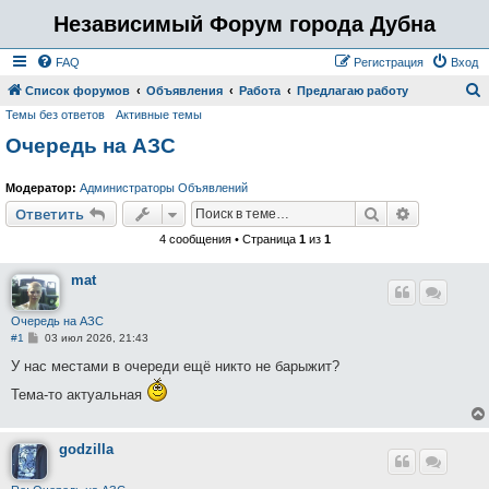
Независимый Форум города Дубна
FAQ
Регистрация
Вход
Список форумов
Объявления
Работа
Предлагаю работу
Темы без ответов
Активные темы
о
Очередь на АЗС
и
с
Модератор:
Администраторы Объявлений
к
Поиск
Расширен
Ответить
4 сообщения • Страница
1
из
1
mat
Очередь на АЗС
С
#1
03 июл 2026, 21:43
о
о
У нас местами в очереди ещё никто не барыжит?
б
щ
Тема-то актуальная
е
н
и
е
godzilla