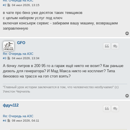
Re: Очередь на АЗС
С
#2
04 июл 2026, 13:15
о
о
в чате про бенз уже десяток таких темщиков
б
с целым набором услуг под ключ
щ
е
включая консьерж сервис - забираем вашу машину, возвращаем
н
заправленную
и
е
GFO
Re: Очередь на АЗС
С
#3
04 июл 2026, 13:34
о
о
А бочку литров в 200 95 го а гараж ещё никто не возит? Как раньше
б
дизель для генератора? И Мад Макса никто не косплеит? Типа
щ
е
бензовоз на трассе на гоп стоп взять?
н
и
е
"Главный урок истории заключается в том, что человечество необучаемо" (с)
Уинстон Черчилль
фдуч112
Re: Очередь на АЗС
С
#4
08 июл 2026, 04:11
о
о