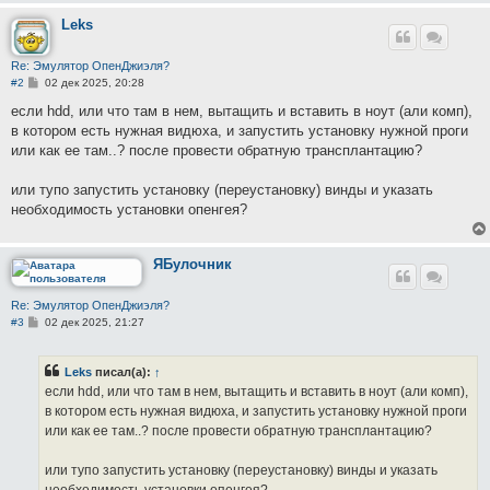
Leks
Re: Эмулятор ОпенДжиэля?
С
#2
02 дек 2025, 20:28
о
о
если hdd, или что там в нем, вытащить и вставить в ноут (али комп),
б
в котором есть нужная видюха, и запустить установку нужной проги
щ
е
или как ее там..? после провести обратную трансплантацию?
н
и
е
или тупо запустить установку (переустановку) винды и указать
необходимость установки опенгея?
ЯБулочник
Re: Эмулятор ОпенДжиэля?
С
#3
02 дек 2025, 21:27
о
о
б
Leks
писал(а):
↑
щ
е
если hdd, или что там в нем, вытащить и вставить в ноут (али комп),
н
в котором есть нужная видюха, и запустить установку нужной проги
и
е
или как ее там..? после провести обратную трансплантацию?
или тупо запустить установку (переустановку) винды и указать
необходимость установки опенгея?