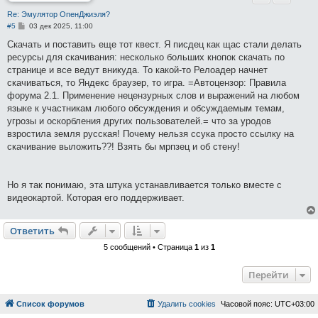
Re: Эмулятор ОпенДжиэля?
С
#5
03 дек 2025, 11:00
о
о
Скачать и поставить еще тот квест. Я писдец как щас стали делать
б
ресурсы для скачивания: несколько больших кнопок скачать по
щ
е
странице и все ведут вникуда. То какой-то Релоадер начнет
н
скачиваться, то Яндекс браузер, то игра. =Автоцензор: Правила
и
е
форума 2.1. Применение нецензурных слов и выражений на любом
языке к участникам любого обсуждения и обсуждаемым темам,
угрозы и оскорбления других пользователей.= что за уродов
взростила земля русская! Почему нельзя ссука просто ссылку на
скачивание выложить??! Взять бы мрпзец и об стену!
Но я так понимаю, эта штука устанавливается только вместе с
видеокартой. Которая его поддерживает.
Ответить
5 сообщений • Страница
1
из
1
Перейти
Список форумов
Удалить cookies
Часовой пояс:
UTC+03:00