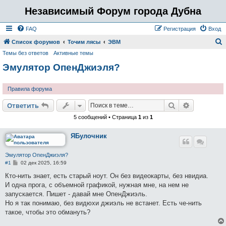
Независимый Форум города Дубна
FAQ
Регистрация
Вход
Список форумов
Точим лясы
ЭВМ
Темы без ответов
Активные темы
о
Эмулятор ОпенДжиэля?
и
с
Правила форума
к
Поиск
Расширен
Ответить
5 сообщений • Страница
1
из
1
ЯБулочник
Эмулятор ОпенДжиэля?
С
#1
02 дек 2025, 16:59
о
о
Кто-нить знает, есть старый ноут. Он без видеокарты, без нвидиа.
б
И одна прога, с объемной графикой, нужная мне, на нем не
щ
е
запускается. Пишет - давай мне ОпенДжиэль.
н
Но я так понимаю, без видюхи джиэль не встанет. Есть че-нить
и
е
такое, чтобы это обмануть?