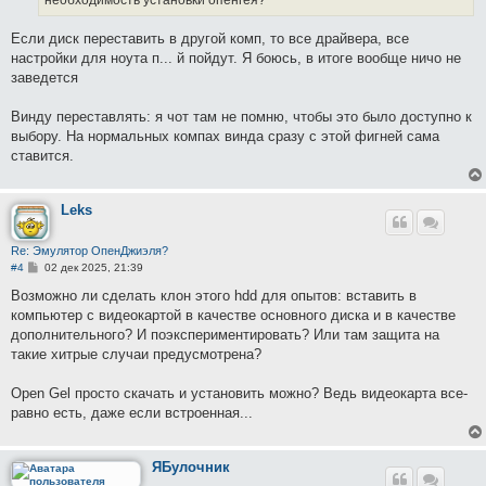
Если диск переставить в другой комп, то все драйвера, все
настройки для ноута п... й пойдут. Я боюсь, в итоге вообще ничо не
заведется
Винду переставлять: я чот там не помню, чтобы это было доступно к
выбору. На нормальных компах винда сразу с этой фигней сама
ставится.
Leks
Re: Эмулятор ОпенДжиэля?
С
#4
02 дек 2025, 21:39
о
о
Возможно ли сделать клон этого hdd для опытов: вставить в
б
компьютер с видеокартой в качестве основного диска и в качестве
щ
е
дополнительного? И поэкспериментировать? Или там защита на
н
такие хитрые случаи предусмотрена?
и
е
Open Gel просто скачать и установить можно? Ведь видеокарта все-
равно есть, даже если встроенная...
ЯБулочник