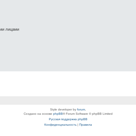
ими лицами
Style developer by
forum
,
Создано на основе
phpBB
® Forum Software © phpBB Limited
Русская поддержка phpBB
Конфиденциальность
|
Правила