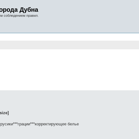
орода Дубна
ым соблюдением правил.
нный поиск
/size]
трусики***грации***корректирующее белье