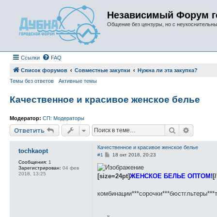
Независимый Форум г
Общение без цензуры, но с неукоснительн
Ссылки
FAQ
Список форумов
Совместные закупки
Нужна ли эта закупка?
Темы без ответов
Активные темы
Качественное и красивое женское белье
Модератор:
СП: Модераторы
Поиск
Расшире
Ответить
Качественное и красивое женское белье
tochkaopt
С
#1
18 окт 2018, 20:23
о
Сообщения:
1
о
Зарегистрирован:
04 фев
б
2018, 13:25
[size=24pt]
ЖЕНСКОЕ БЕЛЬЕ ОПТОМ!
[
щ
е
н
комбинации***сорочки***бюстгльтеры***
и
е