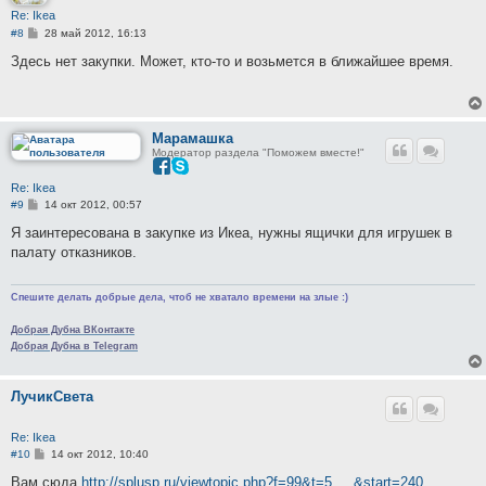
Re: Ikea
С
#8
28 май 2012, 16:13
о
о
Здесь нет закупки. Может, кто-то и возьмется в ближайшее время.
б
щ
е
н
и
е
Марамашка
Модератор раздела "Поможем вместе!"
Re: Ikea
С
#9
14 окт 2012, 00:57
о
о
Я заинтересована в закупке из Икеа, нужны ящички для игрушек в
б
палату отказников.
щ
е
н
и
Спешите делать добрые дела, чтоб не хватало времени на злые :)
е
Добрая Дубна ВКонтакте
Добрая Дубна в Telegram
ЛучикСвета
Re: Ikea
С
#10
14 окт 2012, 10:40
о
о
Вам сюда
http://splusp.ru/viewtopic.php?f=99&t=5 ... &start=240