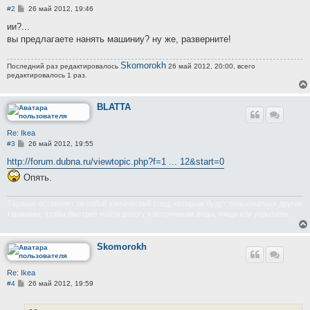
С
#2
26 май 2012, 19:46
о
о
ии?...
б
вы предлагаете нанять машиниу? ну же, разверните!
щ
е
н
Skomorokh
Последний раз редактировалось
и
26 май 2012, 20:00, всего
е
редактировалось 1 раз.
BLATTA
Re: Ikea
С
#3
26 май 2012, 19:55
о
о
http://forum.dubna.ru/viewtopic.php?f=1 ... 12&start=0
б
Опять.
щ
е
н
и
Таракан оставляет за собой химический след, которым будут пользоваться другие
е
тараканы, чтобы быстрее найти дорогу к источникам воды, пищи или укрытиям.
Skomorokh
Re: Ikea
С
#4
26 май 2012, 19:59
о
о
б