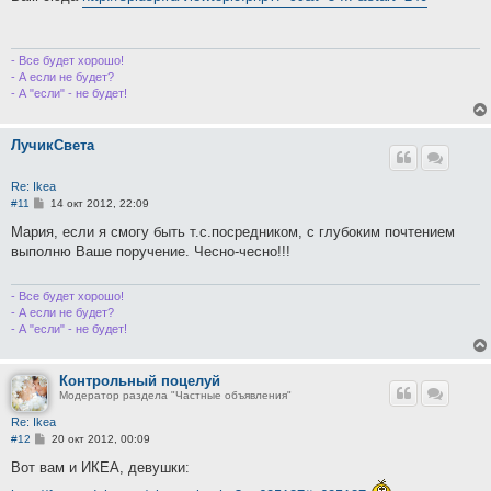
б
щ
е
н
и
- Все будет хорошо!
е
- А если не будет?
- А "если" - не будет!
ЛучикСвета
Re: Ikea
С
#11
14 окт 2012, 22:09
о
о
Мария, если я смогу быть т.с.посредником, с глубоким почтением
б
выполню Ваше поручение. Чесно-чесно!!!
щ
е
н
и
- Все будет хорошо!
е
- А если не будет?
- А "если" - не будет!
Контрольный поцелуй
Модератор раздела "Частные объявления"
Re: Ikea
С
#12
20 окт 2012, 00:09
о
о
Вот вам и ИКЕА, девушки:
б
щ