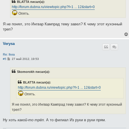
BLATTA писал(а):
щ
е
http://forum.dubna.ru/viewtopic.php?f=1 ... 12&start=0
н
и
Опять.
е
Я не понял, это Ингвар Кампрад тему завел? К чему этот кухонный
треп?
Verysa
Re: Ikea
С
#5
27 май 2012, 19:53
о
о
б
Skomorokh писал(а):
щ
е
н
BLATTA писал(а):
и
е
http://forum.dubna.ru/viewtopic.php?f=1 ... 12&start=0
Опять.
Я не понял, это Ингвар Кампрад тему завел? К чему этот кухонный
треп?
Ну хоть
какой-то трёп
. А то филиал Из руки в руки прям.