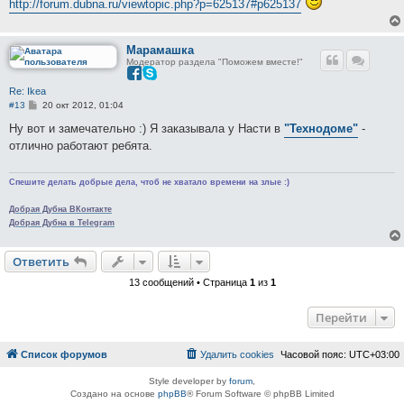
http://forum.dubna.ru/viewtopic.php?p=625137#p625137
е
н
и
е
Марамашка
Модератор раздела "Поможем вместе!"
Re: Ikea
С
#13
20 окт 2012, 01:04
о
о
Ну вот и замечательно :) Я заказывала у Насти в
"Технодоме"
-
б
отлично работают ребята.
щ
е
н
и
Спешите делать добрые дела, чтоб не хватало времени на злые :)
е
Добрая Дубна ВКонтакте
Добрая Дубна в Telegram
Ответить
13 сообщений • Страница
1
из
1
Перейти
Список форумов
Удалить cookies
Часовой пояс:
UTC+03:00
Style developer by
forum
,
Создано на основе
phpBB
® Forum Software © phpBB Limited