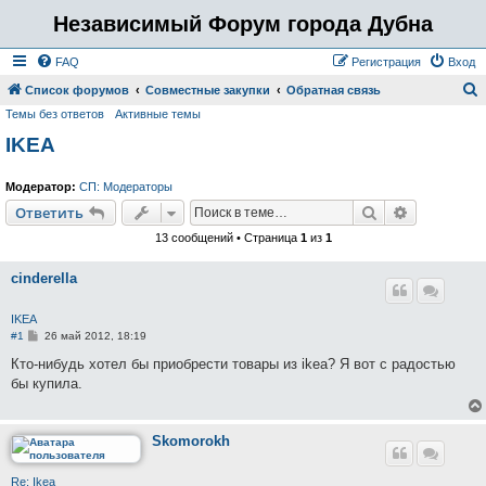
Независимый Форум города Дубна
FAQ
Регистрация
Вход
Список форумов
Совместные закупки
Обратная связь
Темы без ответов
Активные темы
о
IKEA
и
с
Модератор:
СП: Модераторы
к
Поиск
Расширен
Ответить
13 сообщений • Страница
1
из
1
cinderella
IKEA
С
#1
26 май 2012, 18:19
о
о
Кто-нибудь хотел бы приобрести товары из ikea? Я вот с радостью
б
бы купила.
щ
е
н
и
е
Skomorokh
Re: Ikea