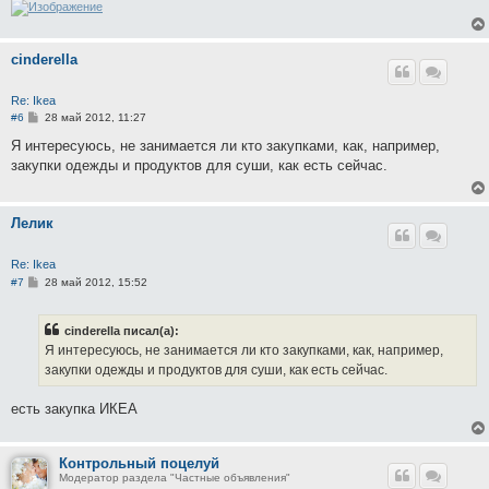
cinderella
Re: Ikea
С
#6
28 май 2012, 11:27
о
о
Я интересуюсь, не занимается ли кто закупками, как, например,
б
закупки одежды и продуктов для суши, как есть сейчас.
щ
е
н
и
Лелик
е
Re: Ikea
С
#7
28 май 2012, 15:52
о
о
б
cinderella писал(а):
щ
е
Я интересуюсь, не занимается ли кто закупками, как, например,
н
закупки одежды и продуктов для суши, как есть сейчас.
и
е
есть закупка ИКЕА
Контрольный поцелуй
Модератор раздела "Частные объявления"