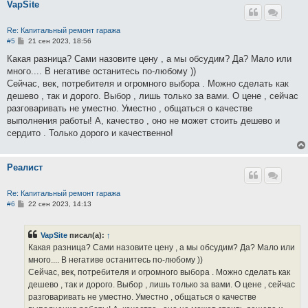
VapSite
Re: Капитальный ремонт гаража
С
#5
21 сен 2023, 18:56
о
о
Какая разница? Сами назовите цену , а мы обсудим? Да? Мало или
б
много.... В негативе останитесь по-любому ))
щ
е
Сейчас, век, потребителя и огромного выбора . Можно сделать как
н
дешево , так и дорого. Выбор , лишь только за вами. О цене , сейчас
и
е
разговаривать не уместно. Уместно , общаться о качестве
выполнения работы! А, качество , оно не может стоить дешево и
сердито . Только дорого и качественно!
Реалист
Re: Капитальный ремонт гаража
С
#6
22 сен 2023, 14:13
о
о
б
VapSite
писал(а):
↑
щ
е
Какая разница? Сами назовите цену , а мы обсудим? Да? Мало или
н
много.... В негативе останитесь по-любому ))
и
е
Сейчас, век, потребителя и огромного выбора . Можно сделать как
дешево , так и дорого. Выбор , лишь только за вами. О цене , сейчас
разговаривать не уместно. Уместно , общаться о качестве