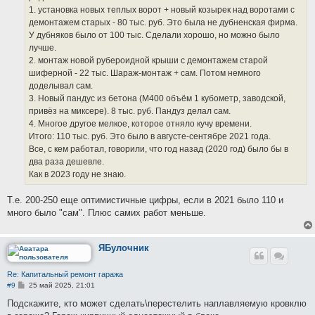
е
1. установка новых теплых ворот + новый козырек над воротами с
демонтажем старых - 80 тыс. руб. Это была не дубненская фирма.
У дубняков было от 100 тыс. Сделали хорошо, но можно было
лучше.
2. монтаж новой рубероидной крыши с демонтажем старой
шиферной - 22 тыс. Шараж-монтаж + сам. Потом немного
доделывал сам.
3. Новый пандус из бетона (М400 объём 1 кубометр, заводской,
привёз на миксере). 8 тыс. руб. Пандуз делал сам.
4. Многое другое мелкое, которое отняло кучу времени.
Итого: 110 тыс. руб. Это было в августе-сентябре 2021 года.
Все, с кем работал, говорили, что год назад (2020 год) было бы в
два раза дешевле.
Как в 2023 году не знаю.
Т.е. 200-250 еще оптимистичные цифры, если в 2021 было 110 и
много было "сам". Плюс самих работ меньше.
ЯБулочник
Re: Капитальный ремонт гаража
С
#9
25 май 2025, 21:01
о
о
Подскажите, кто может сделать\перестелить наплавляемую кровклю
б