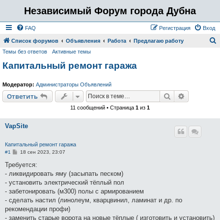
Независимый Форум города Дубна
FAQ
Регистрация
Вход
Список форумов
Объявления
Работа
Предлагаю работу
Темы без ответов
Активные темы
о
Капитальный ремонт гаража
и
с
Модератор:
Администраторы Объявлений
к
Поиск
Расширен
Ответить
11 сообщений • Страница
1
из
1
VapSite
Капитальный ремонт гаража
С
#1
18 сен 2023, 23:07
о
о
Требуется:
б
- ликвидировать яму (засыпать песком)
щ
е
- установить электрический тёплый пол
н
- забетонировать (м300) полы с армированием
и
е
- сделать настил (линолеум, кварцвинил, ламинат и др. по
рекомендации профи)
- заменить старые ворота на новые тёплые ( изготовить и установить)