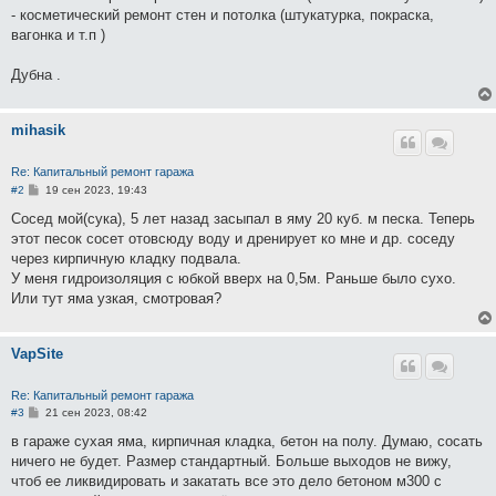
- косметический ремонт стен и потолка (штукатурка, покраска,
вагонка и т.п )
Дубна .
mihasik
Re: Капитальный ремонт гаража
С
#2
19 сен 2023, 19:43
о
о
Сосед мой(сука), 5 лет назад засыпал в яму 20 куб. м песка. Теперь
б
этот песок сосет отовсюду воду и дренирует ко мне и др. соседу
щ
е
через кирпичную кладку подвала.
н
У меня гидроизоляция с юбкой вверх на 0,5м. Раньше было сухо.
и
е
Или тут яма узкая, смотровая?
VapSite
Re: Капитальный ремонт гаража
С
#3
21 сен 2023, 08:42
о
о
в гараже сухая яма, кирпичная кладка, бетон на полу. Думаю, сосать
б
ничего не будет. Размер стандартный. Больше выходов не вижу,
щ
е
чтоб ее ликвидировать и закатать все это дело бетоном м300 с
н