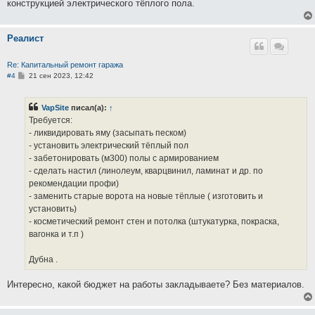
конструкцией электрического тёплого пола.
и
е
Реалист
Re: Капитальный ремонт гаража
С
#4
21 сен 2023, 12:42
о
о
б
VapSite
писал(а):
↑
щ
е
Требуется:
н
- ликвидировать яму (засыпать песком)
и
е
- установить электрический тёплый пол
- забетонировать (м300) полы с армированием
- сделать настил (линолеум, кварцвинил, ламинат и др. по
рекомендации профи)
- заменить старые ворота на новые тёплые ( изготовить и
установить)
- косметический ремонт стен и потолка (штукатурка, покраска,
вагонка и т.п )
Дубна .
Интересно, какой бюджет на работы закладываете? Без материалов.