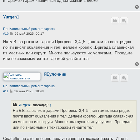
в гараже? Гараж кирпичный одноэтажный в блоке
щ
е
н
и
Yurgen1
е
Re: Капитальный ремонт гаража
С
#10
26 май 2025, 09:17
о
о
На Б.В. за рынком ,гаражи Прогресс -3,4 ,5 .,так там во всех рядах
б
почти висят обьявления и тел. делаем кровлю..Бригада славянская
щ
е
из местных или округи..Многие пользуются их услугами...Проедьте
н
или по знакомым из тех гаражей узнайте тел...
и
е
ЯБулочник
Re: Капитальный ремонт гаража
С
#11
26 май 2025, 10:40
о
о
б
Yurgen1
писал(а):
↑
щ
е
На Б.В. за рынком ,гаражи Прогресс -3,4 ,5 .,так там во всех рядах
н
почти висят обьявления и тел. делаем кровлю..Бригада славянская
и
е
из местных или округи..Многие пользуются их услугами...Проедьте
или по знакомым из тех гаражей узнайте тел...
Спасибо, но это не очень продуктивно по гаражам лазать. И не в