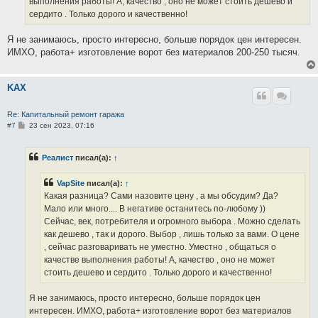
выполнения работы! А, качество , оно не может стоить дешево и
сердито . Только дорого и качественно!
Я не занимаюсь, просто интересно, больше порядок цен интересен.
ИМХО, работа+ изготовление ворот без материалов 200-250 тысяч.
KAX
Re: Капитальный ремонт гаража
С
#7
23 сен 2023, 07:16
о
о
б
Реалист
писал(а):
↑
щ
е
н
VapSite
писал(а):
↑
и
е
Какая разница? Сами назовите цену , а мы обсудим? Да?
Мало или много.... В негативе останитесь по-любому ))
Сейчас, век, потребителя и огромного выбора . Можно сделать
как дешево , так и дорого. Выбор , лишь только за вами. О цене
, сейчас разговаривать не уместно. Уместно , общаться о
качестве выполнения работы! А, качество , оно не может
стоить дешево и сердито . Только дорого и качественно!
Я не занимаюсь, просто интересно, больше порядок цен
интересен. ИМХО, работа+ изготовление ворот без материалов