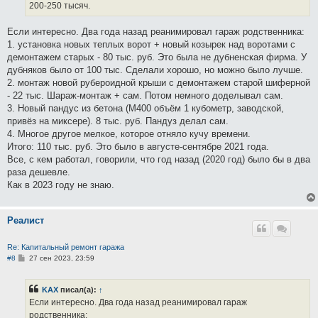
200-250 тысяч.
Если интересно. Два года назад реанимировал гараж родственника:
1. установка новых теплых ворот + новый козырек над воротами с
демонтажем старых - 80 тыс. руб. Это была не дубненская фирма. У
дубняков было от 100 тыс. Сделали хорошо, но можно было лучше.
2. монтаж новой рубероидной крыши с демонтажем старой шиферной
- 22 тыс. Шараж-монтаж + сам. Потом немного доделывал сам.
3. Новый пандус из бетона (М400 объём 1 кубометр, заводской,
привёз на миксере). 8 тыс. руб. Пандуз делал сам.
4. Многое другое мелкое, которое отняло кучу времени.
Итого: 110 тыс. руб. Это было в августе-сентябре 2021 года.
Все, с кем работал, говорили, что год назад (2020 год) было бы в два
раза дешевле.
Как в 2023 году не знаю.
Реалист
Re: Капитальный ремонт гаража
С
#8
27 сен 2023, 23:59
о
о
б
KAX
писал(а):
↑
щ
е
Если интересно. Два года назад реанимировал гараж
н
родственника:
и