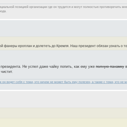
иальной позицией организации где он трудится и могут полностью противоречить мнен
рода.
ой фанеры ероплан и долететь до Кремля. Наш президент обязан узнать о том 
президента. Не успел даже чайку попить, как ему уже
полную панамку
в
чистит.
 он ведет себя с теми, кто ничем не может быть ему полезен, а также с теми, кто не 