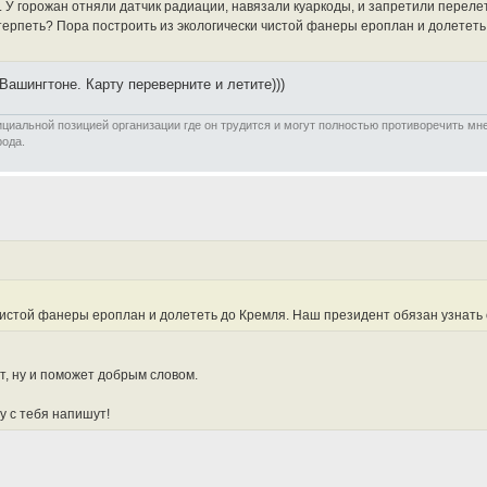
и. У горожан отняли датчик радиации, навязали куаркоды, и запретили перел
терпеть? Пора построить из экологически чистой фанеры ероплан и долететь 
Вашингтоне. Карту переверните и летите)))
иальной позицией организации где он трудится и могут полностью противоречить мнен
рода.
истой фанеры ероплан и долететь до Кремля. Наш президент обязан узнать о т
т, ну и поможет добрым словом.
у с тебя напишут!