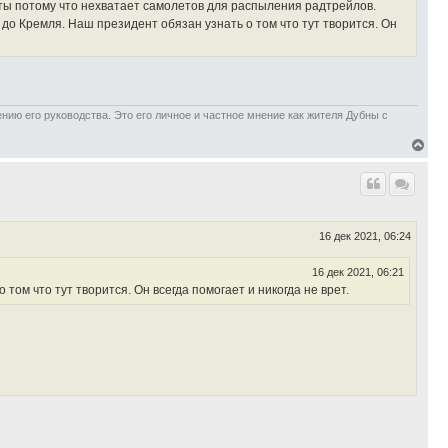
еты потому что нехватает самолетов для распыления радтрейлов.
до Кремля. Наш президент обязан узнать о том что тут творится. Он
ию его руководства. Это его личное и частное мнение как жителя Дубны с
В
е
р
н
у
т
ь
16 дек 2021, 06:24
с
я
к
16 дек 2021, 06:21
н
ом что тут творится. Он всегда помогает и никогда не врет.
а
ч
а
л
у