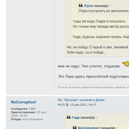
м
а
Л@ки
писал(а):
↑
ц
Пора построить из экологичес
и
я
п
тоды уж надо Гидра и посылать.
о
л
Он только ему правду-матку расс
ь
з
о
Гидр, будешь ходоком теперь. Ка
в
а
т
Не, не пойду. Старый я уже, ленивый.
е
Тебе надо, ты и пойди....
л
я
i
r
мне не надо. Уже улетел, отдыхаю
i
s
k
Это Лаки здесь преполётной подготовко
a
Если вы всё-таки решили вечером принять алкоголь п
Re: "Веселая" экология в Дубне
NoCorruption!
С
#105
19 дек 2021, 04:17
о
Сообщения:
7483
о
Зарегистрирован:
05 дек
б
2008, 08:45
Гидр
писал(а):
↑
щ
Откуда:
иностранщина
е
н
NoCorruption!
писал(а):
↑
и