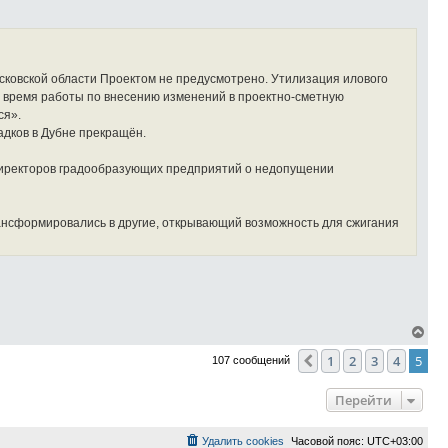
н
а
ч
а
л
у
сковской области Проектом не предусмотрено. Утилизация илового
е время работы по внесению изменений в проектно-сметную
ся».
адков в Дубне прекращён.
 директоров градообразующих предприятий о недопущении
ансформировались в другие, открывающий возможность для сжигания
В
е
1
2
3
4
5
р
Пред.
107 сообщений
н
у
Перейти
т
ь
с
Удалить cookies
Часовой пояс:
UTC+03:00
я