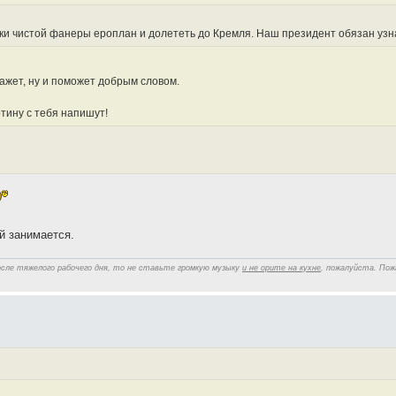
ки чистой фанеры ероплан и долететь до Кремля. Наш президент обязан узнать
кажет, ну и поможет добрым словом.
ртину с тебя напишут!
й занимается.
осле тяжелого рабочего дня, то не ставьте громкую музыку
и не орите на кухне
, пожалуйста. Пож