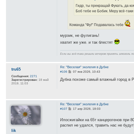
е
Гидр, ты прекращай Фукать, да к
Боб тебе не Бобик. Меру всё-таки
Команда "Фу!" Подавалась тебе
мурзик, не фулигань!
хватит же уже. и так блестят
Если вы всё-таки решили вечером принять алкоголь п
Re: "Веселая" экология в Дубне
tru65
С
#106
07 янв 2026, 10:43
о
Сообщения:
2271
о
Дубна похоже самый влажный город в Ро
Зарегистрирован:
18 май
б
2019, 11:03
щ
е
н
и
е
Re: "Веселая" экология в Дубне
С
#107
17 апр 2026, 18:03
о
о
Илосжигайки на 65т канцерогенов при 8
б
щ
распил не удался, травить нас не будут
е
lik
н
и