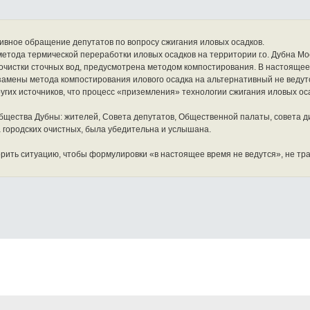
ивное обращение депутатов по вопросу сжигания иловых осадков.
тода термической переработки иловых осадков на территории г.о. Дубна Мо
 очистки сточных вод, предусмотрена методом компостирования. В настояще
амены метода компостирования илового осадка на альтернативный не ведут
угих источников, что процесс «приземления» технологии сжигания иловых ос
ообщества Дубны: жителей, Совета депутатов, Общественной палаты, совета
 городских очистных, была убедительна и услышана.
рить ситуацию, чтобы формулировки «в настоящее время не ведутся», не тр