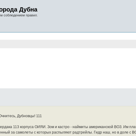
орода Дубна
ым соблюдением правил.
нный поиск
чнитесь, Дубновцы! 111
ердака 113 корпуса ОИЯИ. Зом и кастро - наймиты американской ВОЗ. Им пла
твенный за самолеты с которых распыляют радтрейлы. Гидр наш, но в доле с 