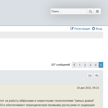
Поиск
Расш
Регистрация
Вход
1
2
3
4
5
Пред.
107 сообщений
16 дек 2021, 06:21
тят за работу айфонами и секретными технологиями "умных домов".
ВОЗ и обеспечивает периодическую промывку русла реки от радиации