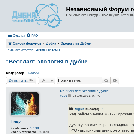
Независимый Форум г
Общение без цензуры, но с неукоснительн
Ссылки
FAQ
Список форумов
Дубна
Экология в Дубне
Темы без ответов
Активные темы
"Веселая" экология в Дубне
Модератор:
Экологи
Поиск
Расшире
Ответить
Re: "Веселая" экология в Дубне
С
#101
18 дек 2021, 07:40
о
о
б
Л@ки
писал(а):
↑
щ
е
РадТрейлы Меняют Жизнь Горожан! О
н
и
Гидр
е
Дубна управляется рептилоидами с ч
Сообщения:
33598
ГФО - австрийский агент, он ответс
Зарегистрирован:
20 июн