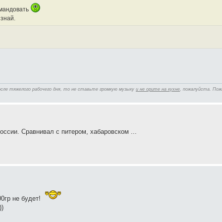
омандовать
 знай.
осле тяжелого рабочего дня, то не ставьте громкую музыку
и не орите на кухне
, пожалуйста. Пож
ссии. Сравнивал с питером, хабаровском ...
00гр не будет!
))