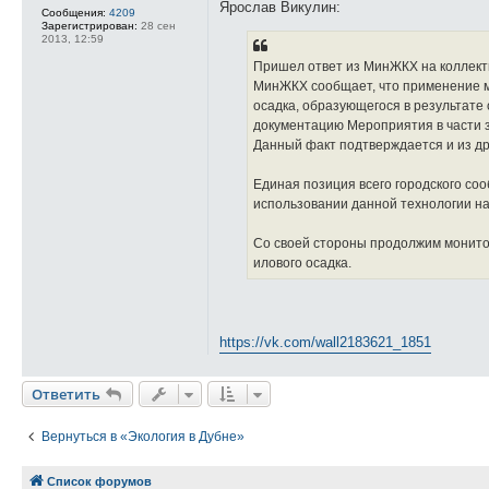
Ярослав Викулин:
е
Сообщения:
4209
Зарегистрирован:
28 сен
2013, 12:59
Пришел ответ из МинЖКХ на коллект
МинЖКХ сообщает, что применение ме
осадка, образующегося в результате
документацию Мероприятия в части з
Данный факт подтверждается и из др
Единая позиция всего городского с
использовании данной технологии на
Со своей стороны продолжим монито
илового осадка.
https://vk.com/wall2183621_1851
Ответить
Вернуться в «Экология в Дубне»
Список форумов