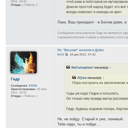
2011, 19:41
чтоб раки в лобстеров не мутировал
Откуда:
с Району ;)
Доколе простой народ будет это всё 
всегда помогает и никогда не врет.
Лаки, Ваш президент - в Белом доме, в 
Сообщения пользователя Гидр не являются офиц
сорокапятилетним стажем и аборигена этого го
Re: "Веселая" экология в Дубне
С
#102
18 дек 2021, 07:42
о
о
б
NoCorruption!
писал(а):
↑
щ
е
н
Л@ки
писал(а):
↑
и
Гидр
е
Пора построить из экологически ч
Сообщения:
33598
Зарегистрирован:
20 июн
2011, 19:41
тоды уж надо Гидра и посылать.
Откуда:
с Району ;)
Он только ему правду-матку расскаже
Гидр, будешь ходоком теперь. Картин
Не, не пойду. Старый я уже, ленивый.
Тебе надо, ты и пойди....