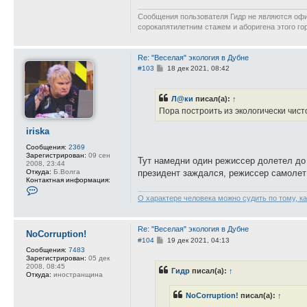
Сообщения пользователя Гидр не являются офиц
сорокапятилетним стажем и аборигена этого го
Re: "Веселая" экология в Дубне
С
#103
18 дек 2021, 08:42
о
о
б
Л@ки
писал(а):
↑
щ
е
Пора построить из экологически чист
н
и
iriska
е
Сообщения:
2369
Зарегистрирован:
09 сен
Тут намедни один режиссер долетел до 
2008, 23:44
президент заждался, режиссер самолет 
Откуда:
Б.Волга
Контактная информация:
К
о
О характере человека можно судить по тому, как
н
т
а
к
Re: "Веселая" экология в Дубне
NoCorruption!
т
С
#104
19 дек 2021, 04:13
н
о
Сообщения:
7483
а
о
Зарегистрирован:
05 дек
я
б
2008, 08:45
и
Гидр
писал(а):
↑
щ
Откуда:
иностранщина
н
е
ф
н
о
NoCorruption!
писал(а):
↑
и
р
е