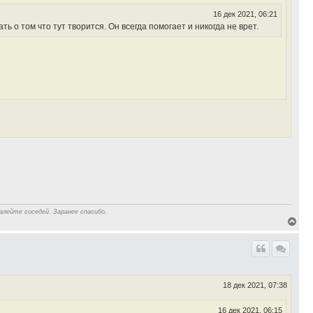
а
16 дек 2021, 06:21
ч
а
 о том что тут творится. Он всегда помогает и никогда не врет.
л
у
алейте соседей. Заранее спасибо.
В
е
р
н
у
т
ь
18 дек 2021, 07:38
с
я
к
16 дек 2021, 06:15