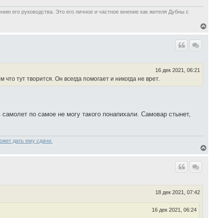
ию его руководства. Это его личное и частное мнение как жителя Дубны с
В
е
р
н
у
т
ь
16 дек 2021, 06:21
с
что тут творится. Он всегда помогает и никогда не врет.
я
к
н
а
ч
 самолет по самое не могу такого понапихали. Самовар стынет,
а
л
у
может дать ему сдачи.
В
е
р
н
у
т
ь
18 дек 2021, 07:42
с
я
к
16 дек 2021, 06:24
н