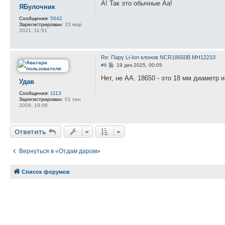
о
А! Так это обычные Aa!
ЯБулочник
б
щ
Сообщения:
5642
е
Зарегистрирован:
23 мар
н
2021, 11:51
и
е
Re: Пару Li-Ion клонов NCR18650B MH12210
С
#6
19 дек 2025, 00:05
о
о
Нет, не АА. 18650 - это 18 мм диаметр 
Удав
б
щ
Сообщения:
1113
е
Зарегистрирован:
01 сен
н
2009, 19:06
и
е
Ответить
Вернуться в «Отдам даром»
Список форумов