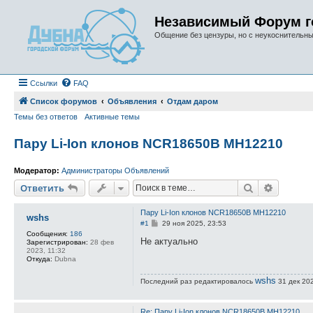
Независимый Форум г
Общение без цензуры, но с неукоснительн
Ссылки
FAQ
Список форумов
Объявления
Отдам даром
Темы без ответов
Активные темы
Пару Li-Ion клонов NCR18650B MH12210
Модератор:
Администраторы Объявлений
Поиск
Расшире
Ответить
Пару Li-Ion клонов NCR18650B MH12210
wshs
С
#1
29 ноя 2025, 23:53
о
Сообщения:
186
о
Не актуально
Зарегистрирован:
28 фев
б
2023, 11:32
щ
Откуда:
Dubna
е
н
wshs
Последний раз редактировалось
и
31 дек 202
е
Re: Пару Li-Ion клонов NCR18650B MH12210