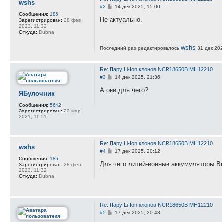
wshs
С
#2
14 дек 2025, 15:00
о
Сообщения:
186
о
Не актуально.
Зарегистрирован:
28 фев
б
2023, 11:32
щ
Откуда:
Dubna
е
н
wshs
Последний раз редактировалось
и
31 дек 202
е
Re: Пару Li-Ion клонов NCR18650B MH12210
С
#3
14 дек 2025, 21:36
о
о
А они для чего?
ЯБулочник
б
щ
Сообщения:
5642
е
Зарегистрирован:
23 мар
н
2021, 11:51
и
е
Re: Пару Li-Ion клонов NCR18650B MH12210
wshs
С
#4
17 дек 2025, 20:12
о
Сообщения:
186
о
Для чего литий-ионные аккумуляторы Вы
Зарегистрирован:
28 фев
б
2023, 11:32
щ
Откуда:
Dubna
е
н
и
е
Re: Пару Li-Ion клонов NCR18650B MH12210
С
#5
17 дек 2025, 20:43
о