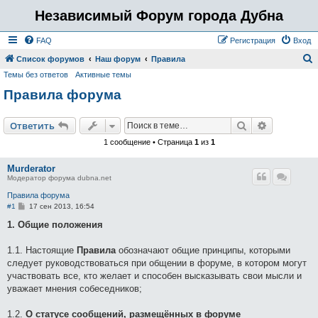
Независимый Форум города Дубна
FAQ
Регистрация
Вход
Список форумов
Наш форум
Правила
Темы без ответов
Активные темы
о
Правила форума
и
с
Поиск
Расширен
Ответить
к
1 сообщение • Страница
1
из
1
Murderator
Модератор форума dubna.net
Правила форума
С
#1
17 сен 2013, 16:54
о
о
1. Общие положения
б
щ
е
1.1. Настоящие
Правила
обозначают общие принципы, которыми
н
следует руководствоваться при общении в форуме, в котором могут
и
е
участвовать все, кто желает и способен высказывать свои мысли и
уважает мнения собеседников;
1.2.
О статусе сообщений, размещённых в форуме