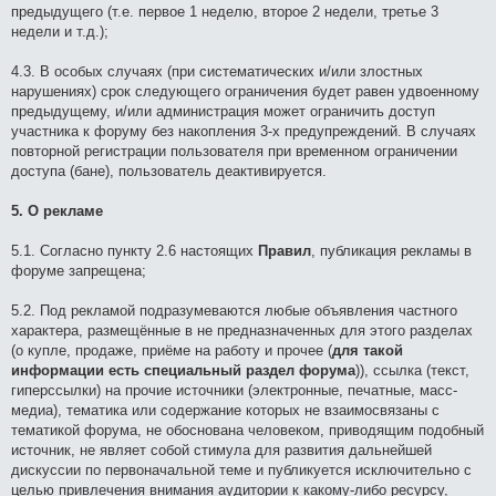
предыдущего (т.е. первое 1 неделю, второе 2 недели, третье 3
недели и т.д.);
4.3. В особых случаях (при систематических и/или злостных
нарушениях) срок следующего ограничения будет равен удвоенному
предыдущему, и/или администрация может ограничить доступ
участника к форуму без накопления 3-х предупреждений. В случаях
повторной регистрации пользователя при временном ограничении
доступа (бане), пользователь деактивируется.
5. О рекламе
5.1. Согласно пункту 2.6 настоящих
Правил
, публикация рекламы в
форуме запрещена;
5.2. Под рекламой подразумеваются любые объявления частного
характера, размещённые в не предназначенных для этого разделах
(о купле, продаже, приёме на работу и прочее (
для такой
информации есть специальный раздел форума
)), ссылка (текст,
гиперссылки) на прочие источники (электронные, печатные, масс-
медиа), тематика или содержание которых не взаимосвязаны с
тематикой форума, не обоснована человеком, приводящим подобный
источник, не являет собой стимула для развития дальнейшей
дискуссии по первоначальной теме и публикуется исключительно с
целью привлечения внимания аудитории к какому-либо ресурсу,