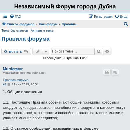
Независимый Форум города Дубна
FAQ
Регистрация
Вход
Список форумов
Наш форум
Правила
Темы без ответов
Активные темы
о
Правила форума
и
с
Поиск
Расширен
Ответить
к
1 сообщение • Страница
1
из
1
Murderator
Модератор форума dubna.net
Правила форума
С
#1
17 сен 2013, 16:54
о
о
1. Общие положения
б
щ
е
1.1. Настоящие
Правила
обозначают общие принципы, которыми
н
следует руководствоваться при общении в форуме, в котором могут
и
е
участвовать все, кто желает и способен высказывать свои мысли и
уважает мнения собеседников;
1.2.
О статусе сообщений, размещённых в форуме