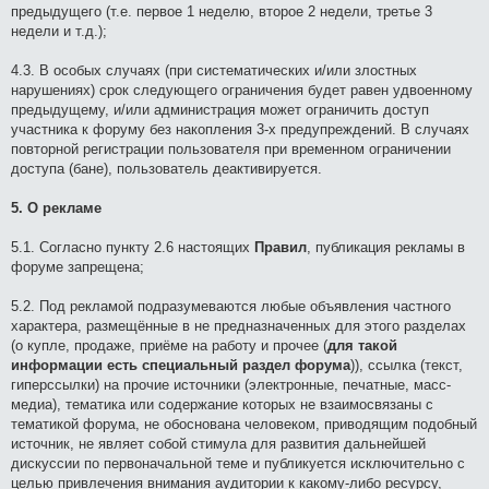
предыдущего (т.е. первое 1 неделю, второе 2 недели, третье 3
недели и т.д.);
4.3. В особых случаях (при систематических и/или злостных
нарушениях) срок следующего ограничения будет равен удвоенному
предыдущему, и/или администрация может ограничить доступ
участника к форуму без накопления 3-х предупреждений. В случаях
повторной регистрации пользователя при временном ограничении
доступа (бане), пользователь деактивируется.
5. О рекламе
5.1. Согласно пункту 2.6 настоящих
Правил
, публикация рекламы в
форуме запрещена;
5.2. Под рекламой подразумеваются любые объявления частного
характера, размещённые в не предназначенных для этого разделах
(о купле, продаже, приёме на работу и прочее (
для такой
информации есть специальный раздел форума
)), ссылка (текст,
гиперссылки) на прочие источники (электронные, печатные, масс-
медиа), тематика или содержание которых не взаимосвязаны с
тематикой форума, не обоснована человеком, приводящим подобный
источник, не являет собой стимула для развития дальнейшей
дискуссии по первоначальной теме и публикуется исключительно с
целью привлечения внимания аудитории к какому-либо ресурсу,