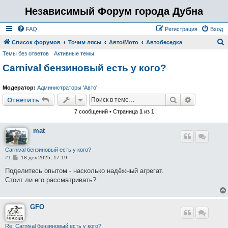
Независимый Форум города Дубна
FAQ
Регистрация
Вход
Список форумов
Точим лясы
Авто/Мото
Автобеседка
Темы без ответов
Активные темы
о
Carnival бензиновый есть у кого?
и
с
Модератор:
Администраторы 'Авто'
к
Поиск
Расширен
Ответить
7 сообщений • Страница
1
из
1
mat
Carnival бензиновый есть у кого?
С
#1
18 дек 2025, 17:19
о
о
Поделитесь опытом - насколько надёжный агрегат.
б
Стоит ли его рассматривать?
щ
е
н
и
е
GFO
Re: Carnival бензиновый есть у кого?