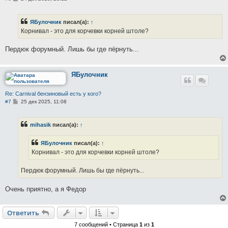
о
о
б
ЯБулочник
писал(а):
↑
щ
е
Корнивал - это для корчевки корней штоле?
н
и
е
Пердюк форумный. Лишь бы где пёрнуть...
ЯБулочник
Re: Carnival бензиновый есть у кого?
С
#7
25 дек 2025, 11:08
о
о
б
mihasik
писал(а):
↑
щ
е
н
ЯБулочник
писал(а):
↑
и
е
Корнивал - это для корчевки корней штоле?
Пердюк форумный. Лишь бы где пёрнуть...
Очень приятно, а я Федор
Ответить
7 сообщений • Страница
1
из
1