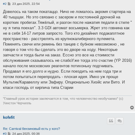
С
#2
23 дек 2025, 22:54
о
о
Довелось на таком покатаццо. Ничо не ломалось акромя стартера на
б
40 тыщщах. Но это связано с засером и постоянной дрочкой на
щ
е
коротких пробегах.Тяжёлый, и разгон после нажатия педали в стиле "
н
ну я типа поехал". 3.3 GDI автомат восьмерка. Жрет это говнина как
и
е
не в себя 14-17 литров запросто. Того кто дизайнил подакаплтное
пространство - расстрелять из крупнокалиберного пулемета.
Поменять свечи или ремень без танцев с бубном невозможно , не
говоря о том что бы сделать это во дворе на ходу. Некоторые
запчасти и тогда были на заказ. Ессно это все на стоимости
обслуживания сказывалось не слабоУ.же тогда это счастие (YP 2016)
начало после московских реагентов потихоньку подгнивать.
Продавал я его долго и нудно. Если поездить на нем года три и
потом попытаться перепродать - плохая идея. Имхо уж проще
Мультик/Каравеллу или Эафиру. Опционально Хиэйс или Вито. И
кпаси господь от кирпича типа Старии
"Главный урок истории заключается в том, что человечество необучаемо" (с)
Уинстон Черчилль
kofefit
Re: Carnival бензиновый есть у кого?
С
#3
24 дек 2025, 00:36