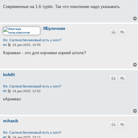
о
о
Современные на 1.6 турбо. Так что поколение надо указывать
б
щ
е
н
и
е
ЯБулочник
Re: Carnival бензиновый есть у кого?
С
#4
24 дек 2025, 10:55
о
о
Корнивал - это для корчевки корней штоле?
б
щ
е
н
и
kofefit
е
Re: Carnival бензиновый есть у кого?
С
#5
24 дек 2025, 12:52
о
о
кАрнивал
б
щ
е
н
и
mihasik
е
Re: Carnival бензиновый есть у кого?
С
#6
24 дек 2025, 23:12