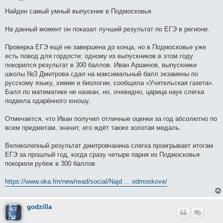
о
о
Найден самый умный выпускник в Подмосковье
б
щ
е
На данный момент он показал лучший результат по ЕГЭ в регионе.
н
и
е
Проверка ЕГЭ ещё не завершена до конца, но в Подмосковье уже
есть повод для гордости: одному из выпускников в этом году
покорился результат в 300 баллов. Иван Аршинов, выпускники
школы №3 Дмитрова сдал на максимальный балл экзамены по
русскому языку, химии и биологии, сообщила «Учительская газета».
Балл по математике не назван, но, очевидно, царица наук слегка
подвела одарённого юношу.
Отмечается, что Иван получил отличные оценки за год абсолютно по
всем предметам, значит, его ждёт также золотая медаль.
Великолепный результат дмитровчанина слегка проигрывает итогам
ЕГЭ за прошлый год, когда сразу четыре парня из Подмосковья
покорили рубеж в 300 баллов.
https://www.oka.fm/new/read/social/Najd ... odmoskove/
godzilla