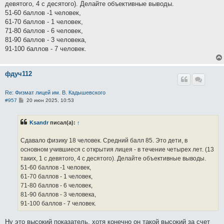
девятого, 4 с десятого). Делайте объективные выводы.
51-60 баллов -1 человек,
61-70 баллов - 1 человек,
71-80 баллов - 6 человек,
81-90 баллов - 3 человека,
91-100 баллов - 7 человек.
фдуч112
Re: Физмат лицей им. В. Кадышевского
С
#957
20 июн 2025, 10:53
о
о
б
Ksandr
писал(а):
↑
щ
е
н
Сдавало физику 18 человек. Средний балл 85. Это дети, в
и
е
основном учившиеся с открытия лицея - в течение четырех лет. (13
таких, 1 с девятого, 4 с десятого). Делайте объективные выводы.
51-60 баллов -1 человек,
61-70 баллов - 1 человек,
71-80 баллов - 6 человек,
81-90 баллов - 3 человека,
91-100 баллов - 7 человек.
Ну это высокий показатель, хотя конечно он такой высокий за счет