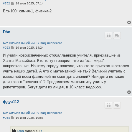
С
#952
19 июн 2025, 07:14
о
о
Егэ-100: химия-1, физика-2
б
щ
е
н
и
Dbn
е
Re: Физмат лицей им. В. Кадышевского
С
#953
19 июн 2025, 14:24
о
о
И учили новоиспеченных стобалльников учителя, приехавшие из
б
Ханты-Мансийска. Кто-то тут говорил, что из "ж... мира"
щ
е
наприехавшие. Нашему городу повезло, что кто-то приехал и остался
н
учить наших детей. А что с математикой не так? Великий учитель с
и
е
известной всем фамилией не смог дать знаний? Или дети не такие
для такого "великого" ? Продолжаем математику учить у
репетиторов. Бегут дети из лицея, в 10 класс недобор.
фдуч112
Re: Физмат лицей им. В. Кадышевского
С
#954
19 июн 2025, 19:58
о
о
б
Dbn
писал(а):
↑
щ