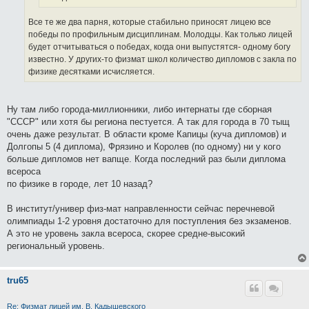
Все те же два парня, которые стабильно приносят лицею все
победы по профильным дисциплинам. Молодцы. Как только лицей
будет отчитываться о победах, когда они выпустятся- одному богу
известно. У других-то физмат школ количество дипломов с закла по
физике десятками исчисляется.
Ну там либо города-миллионники, либо интернаты где сборная
"СССР" или хотя бы региона пестуется. А так для города в 70 тыщ
очень даже результат. В области кроме Капицы (куча дипломов) и
Долгопы 5 (4 диплома), Фрязино и Королев (по одному) ни у кого
больше дипломов нет вапще. Когда последний раз были диплома
всероса
по физике в городе, лет 10 назад?
В институт/универ физ-мат направленности сейчас перечневой
олимпиады 1-2 уровня достаточно для поступления без экзаменов.
А это не уровень закла всероса, скорее средне-высокий
региональный уровень.
tru65
Re: Физмат лицей им. В. Кадышевского