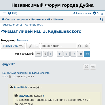
Независимый Форум города Дубна
FAQ
Регистрация
Вход
Список форумов
Родительский
Школы
Темы без ответов
Активные темы
о
Физмат лицей им. В. Кадышевского
и
с
Модератор:
Мамочки
к
Поиск
Расширен
Ответить
Страница
39
из
39
1
35
36
37
38
39
Пред.
965 сообщений
…
фдуч112
Re: Физмат лицей им. В. Кадышевского
С
#951
15 апр 2025, 16:43
о
о
б
AnnaRitaN
писал(а):
↑
щ
е
н
фдуч112
писал(а):
↑
и
е
По физике два призера, один из них по астрономии был
победителем.