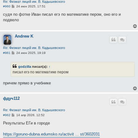
Re: Физмат лицей им. В. Кадышевского
С
#960
24 июн 2025, 17:51
о
о
судя по фотке Иван писал егэ по математике пером, оно его и
б
подвело
щ
е
н
и
Andrew K
е
Re: Физмат лицей им. В. Кадышевского
С
#961
24 июн 2025, 19:19
о
о
б
godzilla
писал(а):
↑
щ
е
писал егэ по математике пером
н
и
е
причем прямо в учебнике
фдуч112
Re: Физмат лицей им. В. Кадышевского
С
#962
14 апр 2026, 12:52
о
о
Результаты ЕГи в городе
б
щ
е
https://goruno-dubna.edumsko.ru/activit ... st/3602031
н