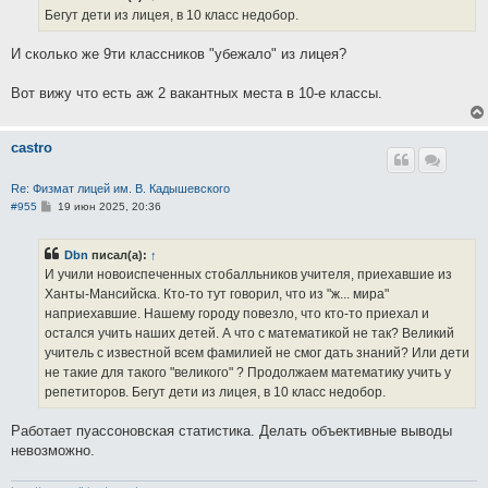
е
Бегут дети из лицея, в 10 класс недобор.
н
и
е
И сколько же 9ти классников "убежало" из лицея?
Вот вижу что есть аж 2 вакантных места в 10-е классы.
castro
Re: Физмат лицей им. В. Кадышевского
С
#955
19 июн 2025, 20:36
о
о
б
Dbn
писал(а):
↑
щ
е
И учили новоиспеченных стобалльников учителя, приехавшие из
н
Ханты-Мансийска. Кто-то тут говорил, что из "ж... мира"
и
е
наприехавшие. Нашему городу повезло, что кто-то приехал и
остался учить наших детей. А что с математикой не так? Великий
учитель с известной всем фамилией не смог дать знаний? Или дети
не такие для такого "великого" ? Продолжаем математику учить у
репетиторов. Бегут дети из лицея, в 10 класс недобор.
Работает пуассоновская статистика. Делать объективные выводы
невозможно.