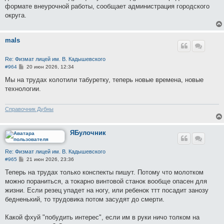
формате внеурочной работы, сообщает администрация городского
округа.
mals
Re: Физмат лицей им. В. Кадышевского
С
#964
20 июн 2026, 12:34
о
о
Мы на трудах колотили табуретку, теперь новые времена, новые
б
технологии.
щ
е
н
и
Справочник Дубны
е
ЯБулочник
Re: Физмат лицей им. В. Кадышевского
С
#965
21 июн 2026, 23:36
о
о
Теперь на трудах только конспекты пишут. Потому что молотком
б
можно пораниться, а токарно винтовой станок вообще опасен для
щ
е
жизни. Если резец упадет на ногу, или ребенок ттт посадит занозу
н
бедненький, то трудовика потом засудят до смерти.
и
е
Какой фхуй "побудить интерес", если им в руки ничо толком на