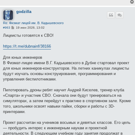
и
е
godzilla
Re: Физмат лицей им. В. Кадышевского
С
#963
19 июн 2026, 13:02
о
о
Лицеисты готовятся к СВО!
б
щ
е
https://t.me/dubnainf/38166
н
и
е
Для юных инженеров
В Физмат-лицее имени В.Г. Кадышевского в Дубне стартовал проект
для юных инженеров-конструкторов. На летних каникулах лицеисты
будут изучать основы конструирования, программирования и
управления беспилотниками.
Пилотировать дроны ребят научит Андрей Киселев, тренер клуба
«Спарта» и участник СВО. Сначала они будут тренироваться на
симуляторах, а затем перейдут к практике в спортивном зале. Кроме
того, школьники освоят навыки пайки, сборки и работы с 3D-
принтерами.
Проект рассчитан на учеников восьмых и девятых классов. Его цель
— пробудить интерес к инженерным наукам и проектной
деятельности. В следующем учебном году занятия продолжат в