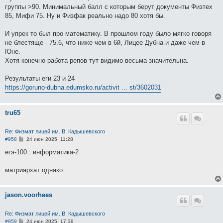
группы >90. Минимальный балл с которым берут документы Физтех
85, Мифи 75. Ну и Физфак реально надо 80 хотя бы.
И упрек то был про математику. В прошлом году было мягко говоря
не блестяще - 75.6, что ниже чем в 6й, Лицее Дубна и даже чем в
Юне.
Хотя конечно работа репов тут видимо весьма значительна.
Результаты еги 23 и 24
https://goruno-dubna.edumsko.ru/activit ... st/3602031
tru65
Re: Физмат лицей им. В. Кадышевского
С
#958
24 июн 2025, 11:28
о
о
егэ-100 : информатика-2
б
щ
е
матриархат однако
н
и
е
jason.voorhees
Re: Физмат лицей им. В. Кадышевского
С
#959
24 июн 2025, 17:39