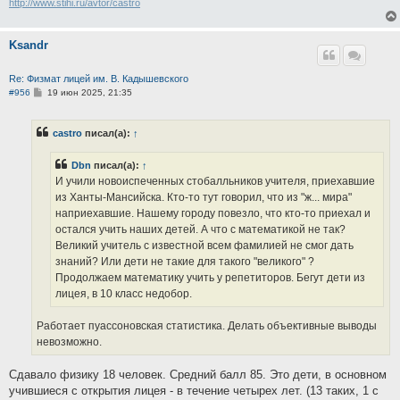
http://www.stihi.ru/avtor/castro
Ksandr
Re: Физмат лицей им. В. Кадышевского
С
#956
19 июн 2025, 21:35
о
о
б
castro
писал(а):
↑
щ
е
н
Dbn
писал(а):
↑
и
е
И учили новоиспеченных стобалльников учителя, приехавшие
из Ханты-Мансийска. Кто-то тут говорил, что из "ж... мира"
наприехавшие. Нашему городу повезло, что кто-то приехал и
остался учить наших детей. А что с математикой не так?
Великий учитель с известной всем фамилией не смог дать
знаний? Или дети не такие для такого "великого" ?
Продолжаем математику учить у репетиторов. Бегут дети из
лицея, в 10 класс недобор.
Работает пуассоновская статистика. Делать объективные выводы
невозможно.
Сдавало физику 18 человек. Средний балл 85. Это дети, в основном
учившиеся с открытия лицея - в течение четырех лет. (13 таких, 1 с