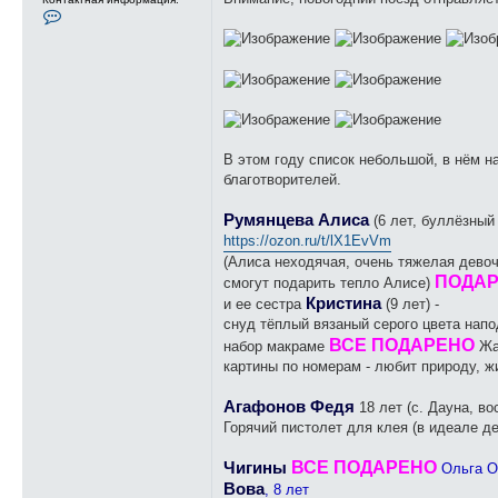
К
о
н
т
а
к
т
н
а
я
и
В этом году список небольшой, в нём 
н
ф
благотворителей.
о
р
м
Румянцева Алиса
(6 лет, буллёзный
а
ц
https://ozon.ru/t/lX1EvVm
и
(Алиса неходячая, очень тяжелая девоч
я
п
ПОДА
смогут подарить тепло Алисе)
о
Кристина
и ее сестра
(9 лет) -
л
ь
снуд тёплый вязаный серого цвета напо
з
ВСЕ ПОДАРЕНО
набор макраме
Жа
о
в
картины по номерам - любит природу, 
а
т
е
Агафонов Федя
18 лет (с. Дауна, в
л
я
Горячий пистолет для клея (в идеале д
М
а
Чигины
ВСЕ ПОДАРЕНО
р
Ольга О
а
Вова
, 8 лет
м