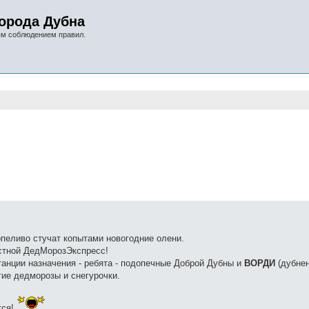
орода Дубна
ым соблюдением правил.
нный поиск
рпеливо стучат копытами новогодние олени.
стной ДедМорозЭкспресс!
танции назначения - ребята - подопечные Доброй Дубны и
ВОРДИ
(дубнен
гие дедморозы и снегурочки.
тся!