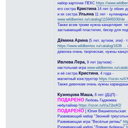
а
набор карточек ПЕКС
https://www.wildber
ш
Кристина
его сестра
14 лет (у обоих 
к
а
Ульяна
и их сестра
11 лет - кулинарн
www.wildberries.ru/catalog/115945030/de .
Также всем троим нужна канцелярия: те
застывающий пластилин, бисер для под
Дёмина Арина
(5 лет, аутизм, эпи) 
https://www.wildberries.ru/catalog/1638 ...
девочка очень творческая, нужны канцт
Ивлева Лера,
9 лет (аутизм) -
настольная игра
www.wildberries.ru/catal
Кристина
и её сестра
, 4 года -
магнитный конструктор
https://ozon.ru/
Также девочкам очень нужны карандаши
Кузнецова Маша,
8 лет (ДЦП) -
ПОДАРЕНО
Любовь Гаджиева:
небулайзер
https://ozon.ru/t/aJ1boKD
ПОДАРЕНО
] Юлия Вишнепольская:
Развивающий набор "Звонкий треуголь
Развивающая игра "Весёлые ритмы"
htt
Развивающий набор "Ловкие бубенцы"
h