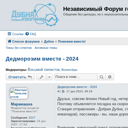
Независимый Форум г
Общение без цензуры, но с неукоснительн
Ссылки
FAQ
Список форумов
Дубна
Поможем вместе!
Темы без ответов
Активные темы
Дедморозим вместе - 2024
Восьмой лепесток
Модераторы:
,
Волонтёры
Поиск
Расшире
Ответить
Дедморозим вместе - 2024
С
#1
17 дек 2024, 09:19
о
о
Друзья, совсем близко Новый год, нете
б
Поэтому объявляется посадка на скоро
Марамашка
щ
Модератор раздела
е
Станция отправления - Добрая Дубна, с
"Поможем вместе!"
н
инвалидов), пассажиры - вы, наши доро
и
Сообщения:
3327
е
Зарегистрирован:
28 дек
2007, 17:44
Внимание, новогодний поезд отправляе
Контактная информация: