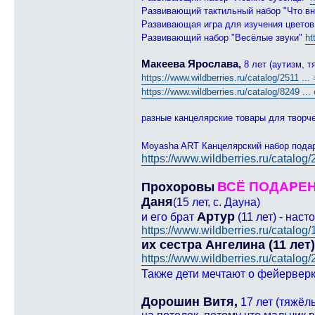
Развивающий тактильный набор "Что в
Развивающая игра для изучения цветов
Развивающий набор "Весёлые звуки"
ht
Макеева Ярослава,
8 лет (аутизм, т
https://www.wildberries.ru/catalog/2511 ..
https://www.wildberries.ru/catalog/8249 ..
разные канцелярские товары для творч
Moyasha ART Канцелярский набор пода
https://www.wildberries.ru/catalog
ВСЁ ПОДАРЕ
Прохоровы
Даня
(15 лет, с. Дауна)
Артур
и его брат
(11 лет) - нас
https://www.wildberries.ru/catalog/
их сестра Ангелина (11 лет)
https://www.wildberries.ru/catalog/2
Также дети мечтают о фейервер
Дорошин Витя,
17 лет (тяжёл