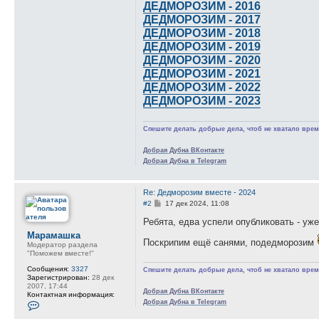
ДЕДМОРОЗИМ - 2016
ДЕДМОРОЗИМ - 2017
ДЕДМОРОЗИМ - 2018
ДЕДМОРОЗИМ - 2019
ДЕДМОРОЗИМ - 2020
ДЕДМОРОЗИМ - 2021
ДЕДМОРОЗИМ - 2022
ДЕДМОРОЗИМ - 2023
Спешите делать добрые дела, чтоб не хватало време
Добрая Дубна ВКонтакте
Добрая Дубна в Telegram
Re: Дедморозим вместе - 2024
С
#2
17 дек 2024, 11:08
о
о
Ребята, едва успели опубликовать - у
б
Марамашка
щ
Поскрипим ещё санями, подедморозим
Модератор раздела
е
"Поможем вместе!"
н
и
Сообщения:
3327
Спешите делать добрые дела, чтоб не хватало време
е
Зарегистрирован:
28 дек
2007, 17:44
Добрая Дубна ВКонтакте
Контактная информация:
Добрая Дубна в Telegram
К
о