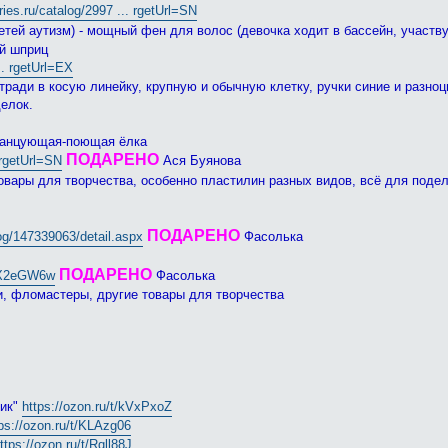
ries.ru/catalog/2997 ... rgetUrl=SN
детей аутизм) - мощный фен для волос (девочка ходит в бассейн, участв
ый шприц
.. rgetUrl=EX
тради в косую линейку, крупную и обычную клетку, ручки синие и разноц
елок.
- танцующая-поющая ёлка
ПОДАРЕНО
 rgetUrl=SN
Ася Буянова
овары для творчества, особенно пластилин разных видов, всё для поде
ПОДАРЕНО
og/147339063/detail.aspx
Фасолька
ПОДАРЕНО
t/X2eGW6w
Фасолька
, фломастеры, другие товары для творчества
ник"
https://ozon.ru/t/kVxPxoZ
ps://ozon.ru/t/KLAzg06
ttps://ozon.ru/t/Rqll88J