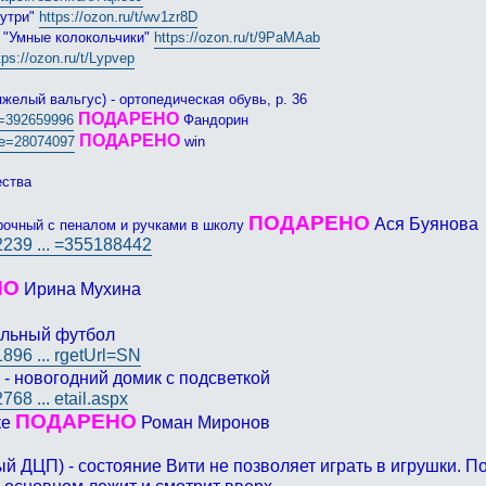
нутри"
https://ozon.ru/t/wv1zr8D
 "Умные колокольчики"
https://ozon.ru/t/9PaMAab
tps://ozon.ru/t/Lypvep
яжелый вальгус) - ортопедическая обувь, р. 36
ПОДАРЕНО
. =392659996
Фандорин
ПОДАРЕНО
. e=28074097
win
ества
ПОДАРЕНО
Ася Буянова
рочный с пеналом и ручками в школу
/2239 ... =355188442
НО
Ирина Мухина
тольный футбол
1896 ... rgetUrl=SN
- новогодний домик с подсветкой
768 ... etail.aspx
ПОДАРЕНО
ке
Роман Миронов
ый ДЦП) - состояние Вити не позволяет играть в игрушки.