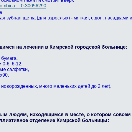
в основном лежит и смотрит вверх
ombica ... 0-30056290
а
я зубная щетка (для взрослых) - мягкая, с доп. насадками
имся на лечении в Кимрской городской больнице:
 бумага.
0-6, 6-12,
ые салфетки,
х90,
 новорожденных, много маленьких детей до 2 лет).
лым людям, находящимся в месте, о котором совсем 
ллиативное отделение Кимрской больницы: