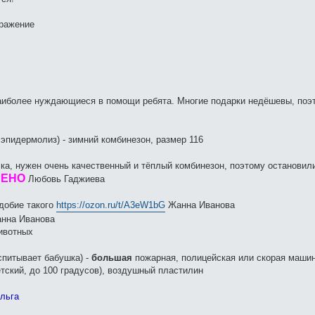
наиболее нуждающиеся в помощи ребята. Многие подарки недёшевы, поэ
 эпидермолиз) - зимний комбинезон, размер 116
ка, нужен очень качественный и тёплый комбинезон, поэтому остановили
РЕНО
Любовь Гаджиева
добие такого
https://ozon.ru/t/A3eW1bG
Жанна Иванова
нна Иванова
животных
оспитывает бабушка) -
большая
пожарная, полицейская или скорая маши
етский, до 100 градусов), воздушный пластилин
льга