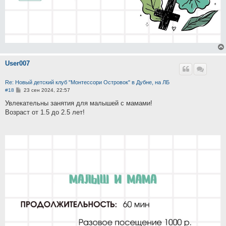
User007
Re: Новый детский клуб "Монтессори Островок" в Дубне, на ЛБ
С
#18
23 сен 2024, 22:57
о
о
Увлекательны занятия для малышей с мамами!
б
Возраст от 1.5 до 2.5 лет!
щ
е
н
и
е