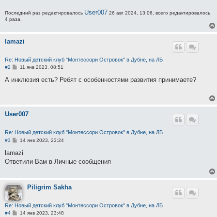
User007
Последний раз редактировалось
26 авг 2024, 13:06, всего редактировалось
4 раза.
lamazi
Re: Новый детский клуб "Монтессори Островок" в Дубне, на ЛБ
С
#2
11 янв 2023, 08:51
о
о
А инклюзия есть? Ребят с особенностями развития принимаете?
б
щ
е
н
и
User007
е
Re: Новый детский клуб "Монтессори Островок" в Дубне, на ЛБ
С
#3
14 янв 2023, 23:24
о
о
lamazi
б
Ответили Вам в Личные сообщения
щ
е
н
и
е
Piligrim Sakha
Re: Новый детский клуб "Монтессори Островок" в Дубне, на ЛБ
С
#4
14 янв 2023, 23:48