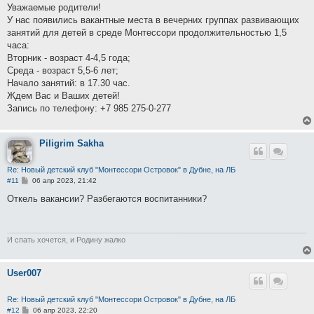
о
Уважаемые родители!
б
У нас появились вакантные места в вечерних группах развивающих
щ
е
занятий для детей в среде Монтессори продолжительностью 1,5
н
часа:
и
е
Вторник - возраст 4-4,5 года;
Среда - возраст 5,5-6 лет;
Начало занятий: в 17.30 час.
Ждем Вас и Ваших детей!
Запись по телефону: +7 985 275-0-277
Piligrim Sakha
Re: Новый детский клуб "Монтессори Островок" в Дубне, на ЛБ
С
#11
06 апр 2023, 21:42
о
о
Откель вакансии? Разбегаются воспитанники?
б
щ
е
н
и
И спать хочется, и Родину жалко
е
User007
Re: Новый детский клуб "Монтессори Островок" в Дубне, на ЛБ
С
#12
06 апр 2023, 22:20