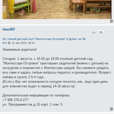
User007
Re: Новый детский клуб "Монтессори Островок" в Дубне, на ЛБ
С
#15
01 авг 2023, 08:15
о
о
Уважаемые родители!
б
щ
е
Сегодня, 1 августа, с 16.00 до 19.00 клубный детский сад
н
"Монтессори Островок" приглашает родителей (можно с детьми) на
и
е
экскурсию и знакомство с Монтессори средой. Вы сможете увидеть
все сами и задать любые вопросы педагогу и руководителю. Возраст
набора в группу 2.5-4 года.
(Если у Вас нет возможности сегодня посетить нас, еще один день
для знакомства будет в период 14-16 августа).
Дополнительная информация по телефону:
+7 985 275-0-277
ул. Программистов д.15 корп. 1 пом. 5