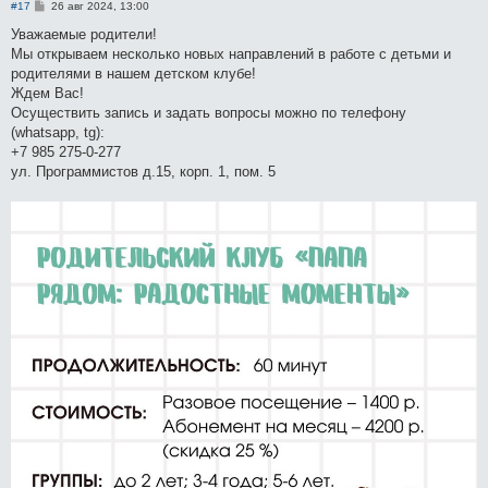
С
#17
26 авг 2024, 13:00
о
о
Уважаемые родители!
б
Мы открываем несколько новых направлений в работе с детьми и
щ
е
родителями в нашем детском клубе!
н
Ждем Вас!
и
е
Осуществить запись и задать вопросы можно по телефону
(whatsapp, tg):
+7 985 275-0-277
ул. Программистов д.15, корп. 1, пом. 5