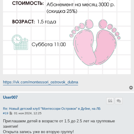
https://vk.com/montessori_ostrovok_dubna
User007
Re: Новый детский клуб "Монтессори Островок" в Дубне, на ЛБ
С
#19
01 ноя 2024, 12:25
о
о
Приглашаем детей в возрасте от 1.5 до 2.5 лет на групповые
б
занятия!
щ
е
Открыта запись уже во вторую группу!