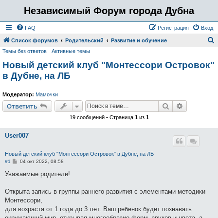
Независимый Форум города Дубна
FAQ
Регистрация
Вход
Список форумов
Родительский
Развитие и обучение
Темы без ответов
Активные темы
о
Новый детский клуб "Монтессори Островок"
и
в Дубне, на ЛБ
с
к
Модератор:
Мамочки
Поиск
Расширен
Ответить
19 сообщений • Страница
1
из
1
User007
Новый детский клуб "Монтессори Островок" в Дубне, на ЛБ
С
#1
04 окт 2022, 08:58
о
о
Уважаемые родители!
б
щ
е
Открыта запись в группы раннего развития с элементами методики
н
Монтессори,
и
е
для возраста от 1 года до 3 лет. Ваш ребенок будет познавать
окружающий мир, открывая многообразие форм, звуков и цвета, а