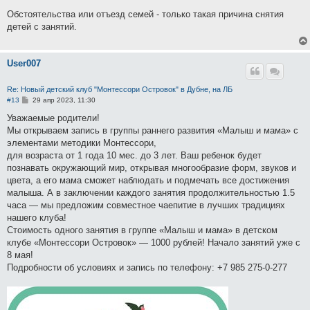
о
о
Обстоятельства или отъезд семей - только такая причина снятия
б
детей с занятий.
щ
е
н
и
User007
е
Re: Новый детский клуб "Монтессори Островок" в Дубне, на ЛБ
С
#13
29 апр 2023, 11:30
о
о
Уважаемые родители!
б
Мы открываем запись в группы раннего развития «Малыш и мама» с
щ
е
элементами методики Монтессори,
н
для возраста от 1 года 10 мес. до 3 лет. Ваш ребенок будет
и
е
познавать окружающий мир, открывая многообразие форм, звуков и
цвета, а его мама сможет наблюдать и подмечать все достижения
малыша. А в заключении каждого занятия продолжительностью 1.5
часа — мы предложим совместное чаепитие в лучших традициях
нашего клуба!
Стоимость одного занятия в группе «Малыш и мама» в детском
клубе «Монтессори Островок» — 1000 рублей! Начало занятий уже с
8 мая!
Подробности об условиях и запись по телефону: +7 985 275-0-277