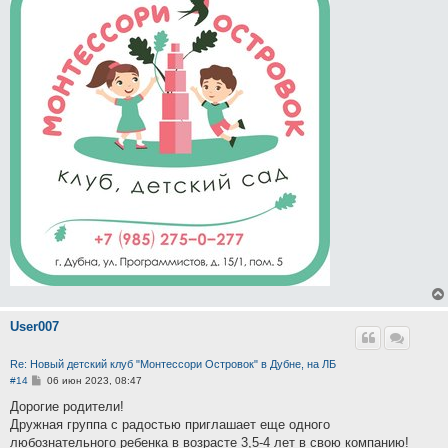
User007
Re: Новый детский клуб "Монтессори Островок" в Дубне, на ЛБ
С
#14
06 июн 2023, 08:47
о
о
Дорогие родители!
б
Дружная группа с радостью приглашает еще одного
щ
е
любознательного ребенка в возрасте 3,5-4 лет в свою компанию!