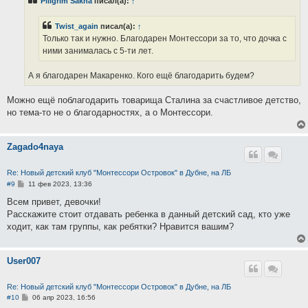
Piligrim Sakha
писал(а):
↑
щ
е
н
Twist_again
писал(а):
↑
и
е
Только так и нужно. Благодарен Монтессори за то, что дочка с
ними занималась с 5-ти лет.
А я благодарен Макаренко. Кого ещё благодарить будем?
Можно ещё поблагодарить товарища Сталина за счастливое детство,
но тема-то не о благодарностях, а о Монтессори.
Zagado4naya
Re: Новый детский клуб "Монтессори Островок" в Дубне, на ЛБ
С
#9
11 фев 2023, 13:36
о
о
Всем привет, девочки!
б
Расскажите стоит отдавать ребенка в данный детский сад, кто уже
щ
е
ходит, как там группы, как ребятки? Нравится вашим?
н
и
е
User007
Re: Новый детский клуб "Монтессори Островок" в Дубне, на ЛБ
С
#10
06 апр 2023, 16:56
о