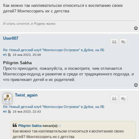
о
о
Как можно так наплевательски относиться к воспитанию своих
б
детей? Монтессорить их с детства
щ
е
н
и
И спать хочется, и Родину жалко
е
User007
Re: Новый детский клуб "Монтессори Островок" в Дубне, на ЛБ
С
#5
16 янв 2023, 20:48
о
о
Piligrim Sakha
б
Просто приходите, пожалуйста, и посмотрите, чем отличается
щ
е
Монтессори-подход и развитие в среде от традиционного подхода, и
н
что привлекает детей и их родителей.
и
е
Twist_again
Re: Новый детский клуб "Монтессори Островок" в Дубне, на ЛБ
С
#6
16 янв 2023, 22:43
о
о
б
Piligrim Sakha
писал(а):
↑
щ
е
Как можно так наплевательски относиться к воспитанию своих
н
детей? Монтессорить их с детства
и