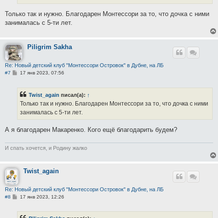
е
Только так и нужно. Благодарен Монтессори за то, что дочка с ними
занималась с 5-ти лет.
Piligrim Sakha
Re: Новый детский клуб "Монтессори Островок" в Дубне, на ЛБ
С
#7
17 янв 2023, 07:56
о
о
б
Twist_again
писал(а):
↑
щ
е
Только так и нужно. Благодарен Монтессори за то, что дочка с ними
н
занималась с 5-ти лет.
и
е
А я благодарен Макаренко. Кого ещё благодарить будем?
И спать хочется, и Родину жалко
Twist_again
Re: Новый детский клуб "Монтессори Островок" в Дубне, на ЛБ
С
#8
17 янв 2023, 12:26
о
о
б