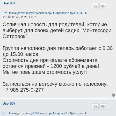
User007
Re: Новый детский клуб "Монтессори Островок" в Дубне, на ЛБ
С
#16
06 сен 2023, 09:37
о
Отличная новость для родителей, которые
о
б
выберут для своих детей садик "Монтессори
щ
е
Островок"!
н
и
е
Группа неполного дня теперь работает с 8.30
до 15.00 часов.
Стоимость дня при оплате абонемента
остается прежней - 1200 рублей в день!
Мы не повышаем стоимость услуг!
Записаться на встречу можно по телефону:
+7 985 275-0-277
User007
Re: Новый детский клуб "Монтессори Островок" в Дубне, на ЛБ