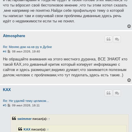
что ты вбросил своё бестолковое мнение ,что ты этим хотел сказать
,мне например не понятно.Найди себе профильную тему о которой
ты написал там и озвучивай свои проблемы диванные,здесь речь
идёт о недвижимости если ты не понял.
Atmosphere
Re: Меняю дом на кв-ру в Дубне
С
#4
08 июл 2026, 19:40
о
о
Не обращайте внимания на этого местного дурачка, ВСЕ ЗНАЮТ кто
б
такой КАХ,это диванный критик который копирует информацию с
щ
е
сайтов и здесь размещает,видимо думает,что занимается полезным
н
делом,человек с проблемами,что тут поделать,здесь есть такие..)
и
е
KAX
Re: Не удаляй тему целиком...
С
#5
09 июл 2026, 16:11
о
о
б
swimmer
писал(а):
↑
щ
е
н
KAX
писал(а):
↑
и