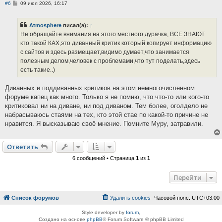
С
#6
09 июл 2026, 16:17
о
о
б
Atmosphere
писал(а):
↑
щ
е
Не обращайте внимания на этого местного дурачка, ВСЕ ЗНАЮТ
н
кто такой КАХ,это диванный критик который копирует информацию
и
е
с сайтов и здесь размещает,видимо думает,что занимается
полезным делом,человек с проблемами,что тут поделать,здесь
есть такие..)
Диванных и поддиванных критиков на этом немногочисленном
форуме капец как много. Только я не помню, что что-то или кого-то
критиковал ни на диване, ни под диваном. Тем более, оголдело не
набрасываюсь стаями на тех, кто этой стае по какой-то причине не
нравится. Я высказываю своё мнение. Помните Муру, затравили.
Ответить
6 сообщений • Страница
1
из
1
Перейти
Список форумов
Удалить cookies
Часовой пояс:
UTC+03:00
Style developer by
forum
,
Создано на основе
phpBB
® Forum Software © phpBB Limited