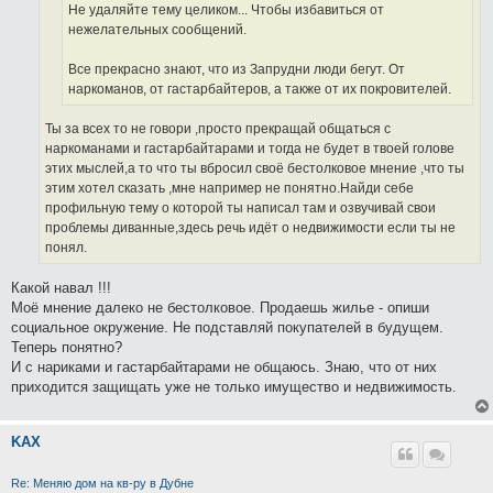
е
Не удаляйте тему целиком... Чтобы избавиться от
нежелательных сообщений.
Все прекрасно знают, что из Запрудни люди бегут. От
наркоманов, от гастарбайтеров, а также от их покровителей.
Ты за всех то не говори ,просто прекращай общаться с
наркоманами и гастарбайтарами и тогда не будет в твоей голове
этих мыслей,а то что ты вбросил своё бестолковое мнение ,что ты
этим хотел сказать ,мне например не понятно.Найди себе
профильную тему о которой ты написал там и озвучивай свои
проблемы диванные,здесь речь идёт о недвижимости если ты не
понял.
Какой навал !!!
Моё мнение далеко не бестолковое. Продаешь жилье - опиши
социальное окружение. Не подставляй покупателей в будущем.
Теперь понятно?
И с нариками и гастарбайтарами не общаюсь. Знаю, что от них
приходится защищать уже не только имущество и недвижимость.
KAX
Re: Меняю дом на кв-ру в Дубне