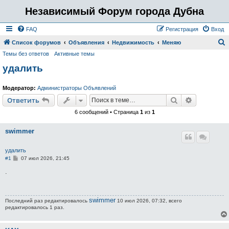
Независимый Форум города Дубна
FAQ
Регистрация
Вход
Список форумов
Объявления
Недвижимость
Меняю
Темы без ответов
Активные темы
о
удалить
и
с
Модератор:
Администраторы Объявлений
к
Поиск
Расширен
Ответить
6 сообщений • Страница
1
из
1
swimmer
удалить
С
#1
07 июл 2026, 21:45
о
о
.
б
щ
е
н
swimmer
Последний раз редактировалось
и
10 июл 2026, 07:32, всего
е
редактировалось 1 раз.