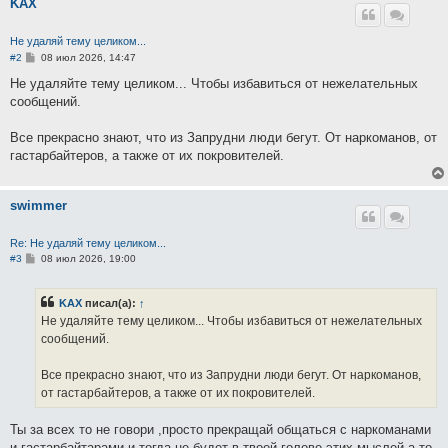
KAX
Не удаляй тему целиком...
С
#2
08 июл 2026, 14:47
о
о
Не удаляйте тему целиком... Чтобы избавиться от нежелательных
б
сообщений.
щ
е
н
Все прекрасно знают, что из Запрудни люди бегут. От наркоманов, от
и
е
гастарбайтеров, а также от их покровителей.
swimmer
Re: Не удаляй тему целиком...
С
#3
08 июл 2026, 19:00
о
о
б
KAX
писал(а):
↑
щ
е
Не удаляйте тему целиком... Чтобы избавиться от нежелательных
н
сообщений.
и
е
Все прекрасно знают, что из Запрудни люди бегут. От наркоманов,
от гастарбайтеров, а также от их покровителей.
Ты за всех то не говори ,просто прекращай общаться с наркоманами
и гастарбайтарами и тогда не будет в твоей голове этих мыслей,а то