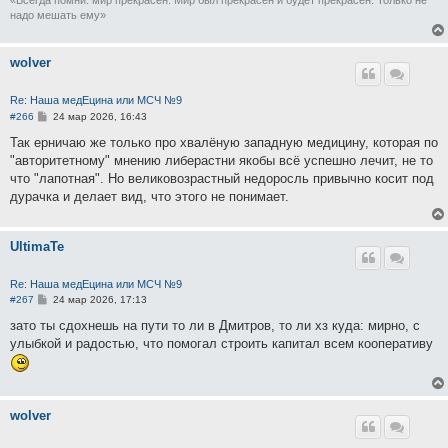
​«Всегда помни: мир прекрасен. Мир был прекрасен и будет прекрасен. Только не
надо мешать ему»
wolver
Re: Наша медЕцина или МСЧ №9
С
#266
24 мар 2026, 16:43
о
о
Так ерничаю же только про хвалёную западную медицину, которая по
б
"авторитетному" мнению либерастни якобы всё успешно лечит, не то
щ
е
что "лапотная". Но великовозрастный недоросль привычно косит под
н
дурачка и делает вид, что этого не понимает.
и
е
UltimaTe
Re: Наша медЕцина или МСЧ №9
С
#267
24 мар 2026, 17:13
о
о
зато ты сдохнешь на пути то ли в Дмитров, то ли хз куда: мирно, с
б
улыбкой и радостью, что помогал строить капитал всем кооперативу
щ
е
н
и
е
wolver