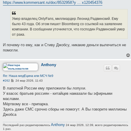
е
https://www.kommersant.ru/doc/8532958?y ... x120454376
н
и
е
Умер владелец OnlyFans, миллиардер Леонид Радвинский. Ему
было 43 года. Об этом пишет Bloomberg со ссылкой на заявление
компании. В сообщении уточняется, что господин Радвинский умер
от рака.
И почему-то ему, как и Стиву Джобсу, никакие деньги вылечиться не
помогли.
Anthony
Re: Наша медЕцина или МСЧ №9
С
#262
24 мар 2026, 11:43
о
о
В лапотной России ему приложили бы лопухи.
б
У взасос братьев россиян - китайцев намазали бы эфирными
щ
е
маслами.
н
Мёртвому все - припарка.
и
е
Здесь даже СМС срочно сборы не помогут. А Вы говорите миллионы
Джобса
Anthony
Последний раз редактировалось
24 мар 2026, 12:39, всего редактировалось
1 раз.