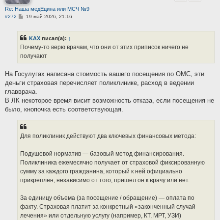
Re: Наша медЕцина или МСЧ №9
С
#272
19 май 2026, 21:16
о
о
б
KAX
писал(а):
↑
щ
е
Почему-то верю врачам, что они от этих приписок ничего не
н
получают
и
е
На Госулугах написана стоимость вашего посещения по ОМС, эти
деньги страховая перечисляет поликлинике, расход в ведении
главврача.
В ЛК некоторое время висит возможность отказа, если посещения не
было, кнопочка есть соответствующая.
Для поликлиник действуют два ключевых финансовых метода:
Подушевой норматив — базовый метод финансирования.
Поликлиника ежемесячно получает от страховой фиксированную
сумму за каждого гражданина, который к ней официально
прикреплен, независимо от того, пришел он к врачу или нет.
За единицу объема (за посещение / обращение) — оплата по
факту. Страховая платит за конкретный «законченный случай
лечения» или отдельную услугу (например, КТ, МРТ, УЗИ)