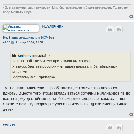
​«Всегда помни: мир прекрасен. Мир был прекрасен и будет прекрасен. Только не
надо мешать ему»
ЯБулочник
Re: Наша медЕцина или МСЧ №9
С
#263
24 мар 2026, 11:59
о
о
б
Anthony
писал(а):
↑
щ
е
В лапотной России ему приложили бы лопухи.
н
У взасос братьев россиян - китайцев намазали бы эфирными
и
е
маслами.
Мёртвому все - припарка.
Тут не надо лицемерия. Преобладающее количество двуногих-
идиоты. Вместо того чтобы вкладываться сотнями миллиардов пв по
настоящему достойные цели- бессмертие, здоровье, космос,... вы
жахаете всю эту прорву ресурсов на ясельные драки имбецильных
детей.
wolver