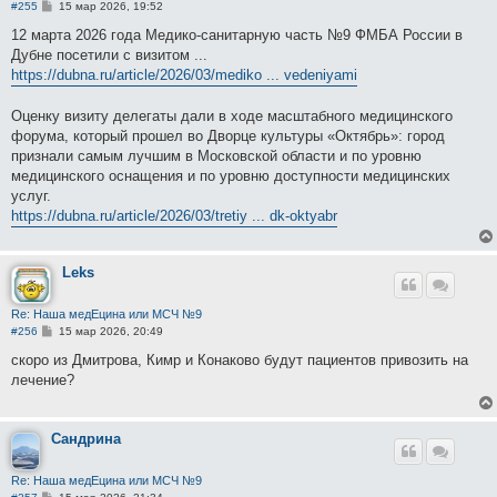
С
#255
15 мар 2026, 19:52
о
о
12 марта 2026 года Медико-санитарную часть №9 ФМБА России в
б
Дубне посетили с визитом ...
щ
е
https://dubna.ru/article/2026/03/mediko ... vedeniyami
н
и
е
Оценку визиту делегаты дали в ходе масштабного медицинского
форума, который прошел во Дворце культуры «Октябрь»: город
признали самым лучшим в Московской области и по уровню
медицинского оснащения и по уровню доступности медицинских
услуг.
https://dubna.ru/article/2026/03/tretiy ... dk-oktyabr
Leks
Re: Наша медЕцина или МСЧ №9
С
#256
15 мар 2026, 20:49
о
о
скоро из Дмитрова, Кимр и Конаково будут пациентов привозить на
б
лечение?
щ
е
н
и
Сандрина
е
Re: Наша медЕцина или МСЧ №9
С