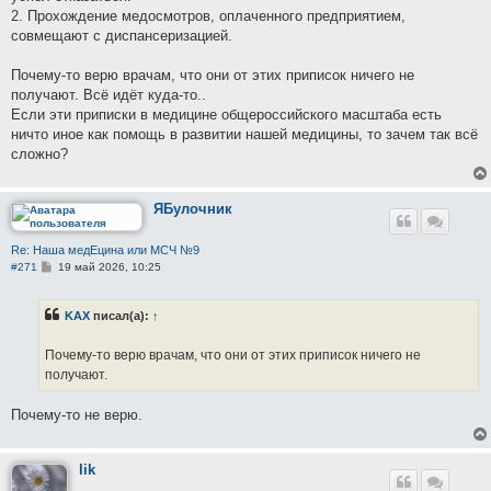
е
2. Прохождение медосмотров, оплаченного предприятием,
совмещают с диспансеризацией.
Почему-то верю врачам, что они от этих приписок ничего не
получают. Всё идёт куда-то..
Если эти приписки в медицине общероссийского масштаба есть
ничто иное как помощь в развитии нашей медицины, то зачем так всё
сложно?
ЯБулочник
Re: Наша медЕцина или МСЧ №9
С
#271
19 май 2026, 10:25
о
о
б
KAX
писал(а):
↑
щ
е
н
Почему-то верю врачам, что они от этих приписок ничего не
и
е
получают.
Почему-то не верю.
lik