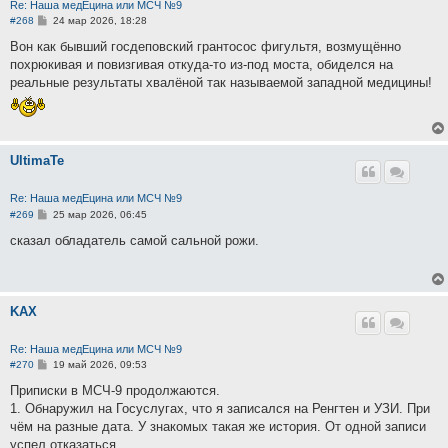
Re: Наша медЕцина или МСЧ №9
С
#268
24 мар 2026, 18:28
о
о
Вон как бывший госдеповский грантосос фигультя, возмущённо
б
похрюкивая и повизгивая откуда-то из-под моста, обиделся на
щ
е
реальные результаты хвалёной так называемой западной медицины!
н
и
е
UltimaTe
Re: Наша медЕцина или МСЧ №9
С
#269
25 мар 2026, 06:45
о
о
сказал обладатель самой сальной рожи.
б
щ
е
н
и
KAX
е
Re: Наша медЕцина или МСЧ №9
С
#270
19 май 2026, 09:53
о
о
Приписки в МСЧ-9 продолжаются.
б
1. Обнаружил на Госуслугах, что я записался на Ренгтен и УЗИ. При
щ
е
чём на разные дата. У знакомых такая же история. От одной записи
н
успел отказаться.
и