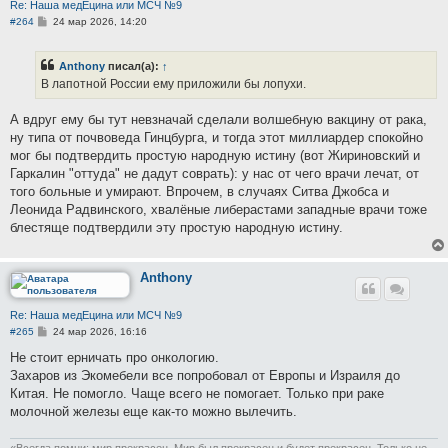
Re: Наша медЕцина или МСЧ №9
С
#264
24 мар 2026, 14:20
о
о
б
Anthony
писал(а):
↑
щ
е
В лапотной России ему приложили бы лопухи.
н
и
е
А вдруг ему бы тут невзначай сделали волшебную вакцину от рака,
ну типа от почвоведа Гинцбурга, и тогда этот миллиардер спокойно
мог бы подтвердить простую народную истину (вот Жириновский и
Гаркалин "оттуда" не дадут соврать): у нас от чего врачи лечат, от
того больные и умирают. Впрочем, в случаях Ситва Джобса и
Леонида Радвинского, хвалёные либерастами западные врачи тоже
блестяще подтвердили эту простую народную истину.
Anthony
Re: Наша медЕцина или МСЧ №9
С
#265
24 мар 2026, 16:16
о
о
Не стоит ерничать про онкологию.
б
Захаров из Экомебели все попробовал от Европы и Израиля до
щ
е
Китая. Не помогло. Чаще всего не помогает. Только при раке
н
молочной железы еще как-то можно вылечить.
и
е