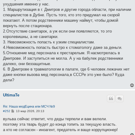
ухудшения именно у нас.
1. Маршрутизация в г. Дмитров и другие города области, при наличии
специалистов в Дубне. Пусть того, кто это придумал на скорой
покатают. А потом родственники машину наймут, чтобы домой
вернуть после стационара.
2.Отсутствие санитарок, а уж если они появляются, то это
королевишны, а не санитарки.
3. Невозможность попасть к узким специалистам.
4.Невозможность попасть быстро к стоматологу даже за деньги.
5.Отношение мед персонала к престарелым. Я насмотрелась в
Дмитрове. И заступиться не могла. А у на бабулек родственники
далеко, они беззащитные.
6. В Дмитрове в травматологии в палате, где 6 человек лежачих нет
даже кнопки вызова мед персонала,в СССРе это уже было? Куда
дели?
UltimaTe
Re: Наша медЕцина или МСЧ №9
С
#252
13 мар 2026, 20:13
о
о
вульва сейчас ответит, что деды терпели и вам велели.
б
поэтому эта твapь будет до конца топить за текущую власть.
щ
е
а кто не согласен - иноагент, предатель и ваще коррупционер!
н