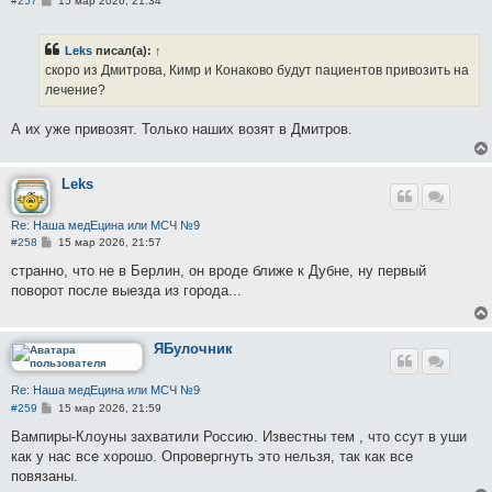
#257
15 мар 2026, 21:34
о
о
б
Leks
писал(а):
↑
щ
е
скоро из Дмитрова, Кимр и Конаково будут пациентов привозить на
н
лечение?
и
е
А их уже привозят. Только наших возят в Дмитров.
Leks
Re: Наша медЕцина или МСЧ №9
С
#258
15 мар 2026, 21:57
о
о
странно, что не в Берлин, он вроде ближе к Дубне, ну первый
б
поворот после выезда из города...
щ
е
н
и
е
ЯБулочник
Re: Наша медЕцина или МСЧ №9
С
#259
15 мар 2026, 21:59
о
о
Вампиры-Клоуны захватили Россию. Известны тем , что ссут в уши
б
как у нас все хорошо. Опровергнуть это нельзя, так как все
щ
е
повязаны.
н