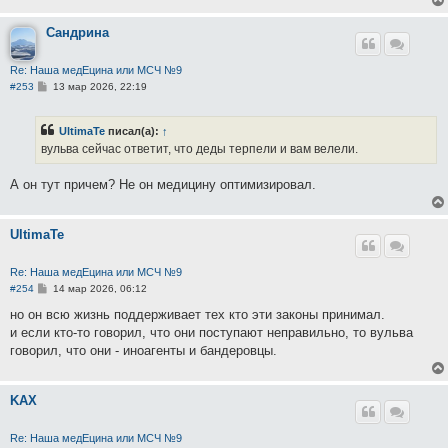
и
е
Сандрина
Re: Наша медЕцина или МСЧ №9
С
#253
13 мар 2026, 22:19
о
о
б
UltimaTe
писал(а):
↑
щ
е
вульва сейчас ответит, что деды терпели и вам велели.
н
и
е
А он тут причем? Не он медицину оптимизировал.
UltimaTe
Re: Наша медЕцина или МСЧ №9
С
#254
14 мар 2026, 06:12
о
о
но он всю жизнь поддерживает тех кто эти законы принимал.
б
и если кто-то говорил, что они поступают неправильно, то вульва
щ
е
говорил, что они - иноагенты и бандеровцы.
н
и
е
KAX
Re: Наша медЕцина или МСЧ №9