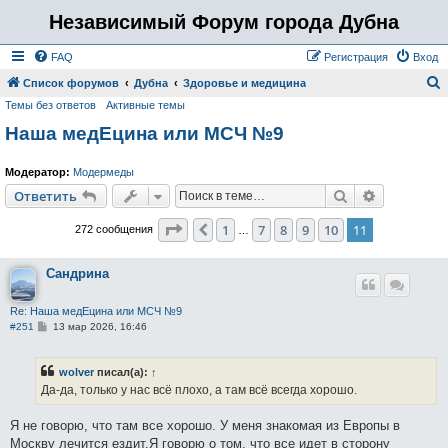
Независимый Форум города Дубна
FAQ
Регистрация
Вход
Список форумов
Дубна
Здоровье и медицина
Темы без ответов
Активные темы
о
Наша медЕцина или МСЧ №9
и
с
Модератор:
Модермеды
к
Поиск
Расширен
Ответить
Страница
11
из
11
1
7
8
9
10
11
Пред.
272 сообщения
…
Сандрина
Re: Наша медЕцина или МСЧ №9
С
#251
13 мар 2026, 16:46
о
о
б
wolver
писал(а):
↑
щ
е
Да-да, только у нас всё плохо, а там всё всегда хорошо.
н
и
е
Я не говорю, что там все хорошо. У меня знакомая из Европы в
Москву лечится ездит.Я говорю о том, что все идет в сторону