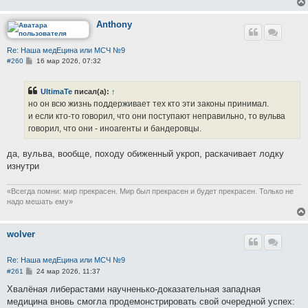
и
е
Anthony
Re: Наша медЕцина или МСЧ №9
С
#260
16 мар 2026, 07:32
о
о
б
UltimaTe
писал(а):
↑
щ
е
но он всю жизнь поддерживает тех кто эти законы принимал.
н
и если кто-то говорил, что они поступают неправильно, то вульва
и
е
говорил, что они - иноагенты и бандеровцы.
да, вульва, вообще, походу обиженный укроп, раскачивает лодку
изнутри
​«Всегда помни: мир прекрасен. Мир был прекрасен и будет прекрасен. Только не
надо мешать ему»
wolver
Re: Наша медЕцина или МСЧ №9
С
#261
24 мар 2026, 11:37
о
о
Хвалёная либерастами научненько-доказательная западная
б
медицина вновь смогла продемонстрировать свой очередной успех:
щ