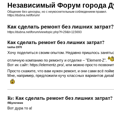
Независимый Форум города Д
Общение без цензуры, но с неукоснительным соблюдением правил.
https://dubna.net/forum/
Как сделать ремонт без лишних затрат?
https://dubna.net/forum/viewtopic.php?f=29&t=115693
Как сделать ремонт без лишних затрат?
tasha-1970
Хочу поделиться своим опытом. Недавно пришлось заняться
отличную компанию по ремонту и отделке – "Element-Z".
Вот их сайт:
https://elementz.pro/
, или можно просто позвони
Просто скажите, что вам нужен ремонт, и они сами всё пойм
Мне, например, предложили кучу классных вариантов дизайна
Re: Как сделать ремонт без лишних затрат?
ЯБулочник
Вот дура то а!