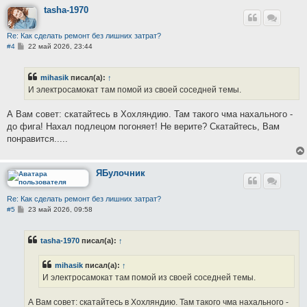
и
е
tasha-1970
Re: Как сделать ремонт без лишних затрат?
С
#4
22 май 2026, 23:44
о
о
б
mihasik
писал(а):
↑
щ
е
И электросамокат там помой из своей соседней темы.
н
и
е
А Вам совет: скатайтесь в Хохляндию. Там такого чма нахального -
до фига! Нахал подлецом погоняет! Не верите? Скатайтесь, Вам
понравится.....
ЯБулочник
Re: Как сделать ремонт без лишних затрат?
С
#5
23 май 2026, 09:58
о
о
б
tasha-1970
писал(а):
↑
щ
е
н
mihasik
писал(а):
↑
и
е
И электросамокат там помой из своей соседней темы.
А Вам совет: скатайтесь в Хохляндию. Там такого чма нахального -