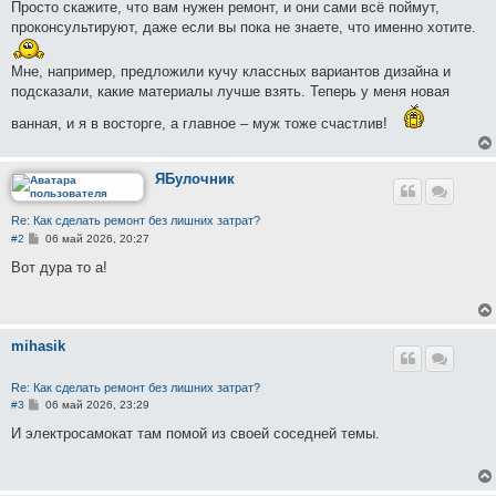
Просто скажите, что вам нужен ремонт, и они сами всё поймут,
проконсультируют, даже если вы пока не знаете, что именно хотите.
Мне, например, предложили кучу классных вариантов дизайна и
подсказали, какие материалы лучше взять. Теперь у меня новая
ванная, и я в восторге, а главное – муж тоже счастлив!
ЯБулочник
Re: Как сделать ремонт без лишних затрат?
С
#2
06 май 2026, 20:27
о
о
Вот дура то а!
б
щ
е
н
и
mihasik
е
Re: Как сделать ремонт без лишних затрат?
С
#3
06 май 2026, 23:29
о
о
И электросамокат там помой из своей соседней темы.
б
щ
е
н