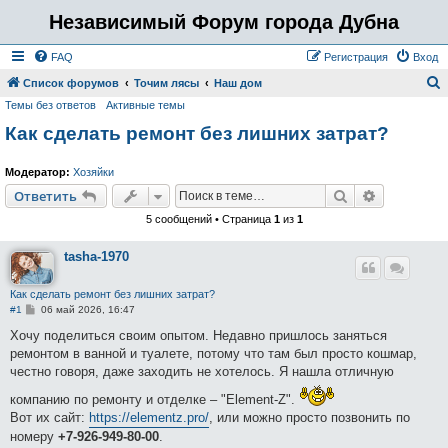
Независимый Форум города Дубна
FAQ
Регистрация
Вход
Список форумов
Точим лясы
Наш дом
Темы без ответов
Активные темы
о
Как сделать ремонт без лишних затрат?
и
с
Модератор:
Хозяйки
к
Поиск
Расширен
Ответить
5 сообщений • Страница
1
из
1
tasha-1970
Как сделать ремонт без лишних затрат?
С
#1
06 май 2026, 16:47
о
о
Хочу поделиться своим опытом. Недавно пришлось заняться
б
ремонтом в ванной и туалете, потому что там был просто кошмар,
щ
е
честно говоря, даже заходить не хотелось. Я нашла отличную
н
и
компанию по ремонту и отделке – "Element-Z".
е
Вот их сайт:
https://elementz.pro/
, или можно просто позвонить по
номеру
+7-926-949-80-00
.