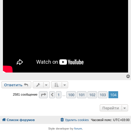
Ответить
Страница
104
из
104
1
100
101
102
103
104
Пред.
2581 сообщение
…
Перейти
Список форумов
Удалить cookies
Часовой пояс:
UTC+03:00
Style developer by
forum
,