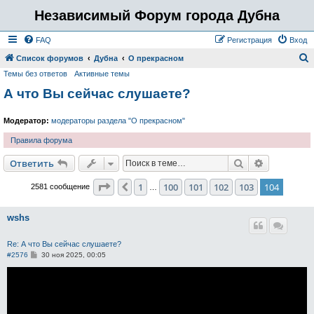
Независимый Форум города Дубна
FAQ
Регистрация
Вход
Список форумов
Дубна
О прекрасном
Темы без ответов
Активные темы
о
А что Вы сейчас слушаете?
и
с
Модератор:
модераторы раздела "О прекрасном"
к
Правила форума
Поиск
Расширен
Ответить
Страница
104
из
104
1
100
101
102
103
104
Пред.
2581 сообщение
…
wshs
Re: А что Вы сейчас слушаете?
С
#2576
30 ноя 2025, 00:05
о
о
б
щ
е
н
и