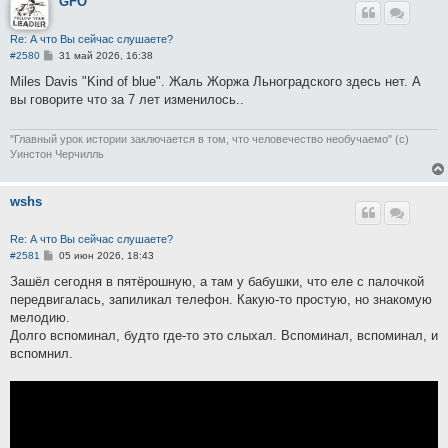
GFO
Re: А что Вы сейчас слушаете?
С
#2580
31 май 2026, 16:38
о
о
Miles Davis "Kind оf blue". Жаль Жоржа Льноградского здесь нет. А
б
вы говорите что за 7 лет изменилось..
щ
е
н
и
"Главный урок истории заключается в том, что человечество необучаемо" (с)
е
Уинстон Черчилль
wshs
Re: А что Вы сейчас слушаете?
С
#2581
05 июн 2026, 18:43
о
о
Зашёл сегодня в пятёрошную, а там у бабушки, что еле с палочкой
б
передвигалась, запиликал телефон. Какую-то простую, но знакомую
щ
е
мелодию.
н
Долго вспоминал, будто где-то это слыхал. Вспоминал, вспоминал, и
и
е
вспомнил.