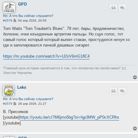
е
GFO
Re: А что Вы сейчас слушаете?
С
#2578
04 апр 2026, 20:55
о
о
Tom Waits "Tom Traubert's Blues". 79 лет, бары, бродяжничество,
б
болезни, очки изъеденные артритом пальцы. Но сцук голос, тот
щ
е
самый голос который который выпил стакан, простудился ночуя хз
н
где и заполировался пачкой дешевых сигарет.
и
е
https://m.youtube.com/watch?v=U2sV6mG18C4
"Главный урок истории заключается в том, что человечество необучаемо" (с)
Уинстон Черчилль
Leks
Re: А что Вы сейчас слушаете?
С
#2579
28 апр 2026, 21:27
о
о
В. Пресняков
б
[youtube]
https://youtu.be/cI7M6jmo5bg?si=hjp3MW_pP0cXCRhx
щ
е
[/youtube]
н
и
е