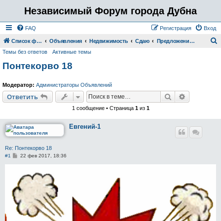
Независимый Форум города Дубна
FAQ
Регистрация
Вход
Список форумов
Объявления
Недвижимость
Сдаю
Предложения агентств недвижимости
Темы без ответов
Активные темы
о
Понтекорво 18
и
с
Модератор:
Администраторы Объявлений
к
Поиск
Расширен
Ответить
1 сообщение • Страница
1
из
1
Евгений-1
Re: Понтекорво 18
С
#1
22 фев 2017, 18:36
о
о
б
щ
е
н
и
е