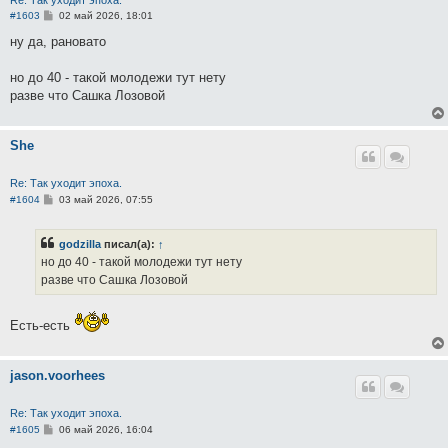
Re: Так уходит эпоха.
С
#1603
02 май 2026, 18:01
о
о
ну да, рановато
б
щ
е
но до 40 - такой молодежи тут нету
н
разве что Сашка Лозовой
и
е
She
Re: Так уходит эпоха.
С
#1604
03 май 2026, 07:55
о
о
б
godzilla
писал(а):
↑
щ
е
но до 40 - такой молодежи тут нету
н
разве что Сашка Лозовой
и
е
Есть-есть
jason.voorhees
Re: Так уходит эпоха.
С
#1605
06 май 2026, 16:04
о