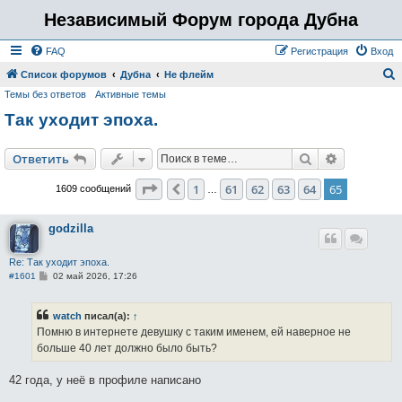
Независимый Форум города Дубна
FAQ
Регистрация
Вход
Список форумов
Дубна
Не флейм
Темы без ответов
Активные темы
о
Так уходит эпоха.
и
с
Поиск
Расширен
Ответить
к
Страница
65
из
65
1
61
62
63
64
65
Пред.
1609 сообщений
…
godzilla
Re: Так уходит эпоха.
С
#1601
02 май 2026, 17:26
о
о
б
watch
писал(а):
↑
щ
е
Помню в интернете девушку с таким именем, ей наверное не
н
больше 40 лет должно было быть?
и
е
42 года, у неё в профиле написано