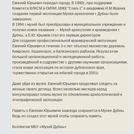
Евгений Юрьевич передал городу. В 1990г., при поддержке
Комитета ВЛКСМ в ОИЯИ, МЖК "Союз-1" и академика И.М.Франка
создание первой экспозиции Музея археологии г. Дубны было
завершено.
В 1994 г. музей был преобразован в муниципальное учреждение и
получил новое название — Музей археологии и краеведения г.
Дубны, а Е.Ю. Крымов стал его первым директором.
Для создания профессиональной краеведческой экспозиции
Евгений Юрьевич в течение 3-х лет объехал множество деревень
Кимрского, Кашинского, и Калязинского районов. Результатом
большой организационной и экспедиционной работы,
произведённой в содружестве с другими научными организациями,
стала новая экспозиция по истории дубненского края,
торжественно открытая на юбилей города в 2001г.
Даже уйдя из музея, Евгений Юрьевич продолжал следить за
жизнью своего детища. Всего несколько месяцев назад
консультировал планы музея по обновлению археологической и
этнографической экспозиции.
Память о Евгении Юрьевиче навсегда сохранится в Музее Дубны.
Ведь он создал этот музей чтобы сохранять память.
Коллектив МБУ «Музей Дубны»