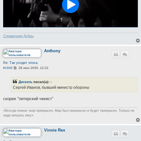
Справочник Дубны
Anthony
Re: Так уходит эпоха.
С
#1608
28 июн 2026, 12:22
о
о
б
Дескать
писал(а):
↑
щ
е
Сергей Иванов, бывший министр обороны
н
и
е
скорее "питерский чекист"
​«Всегда помни: мир прекрасен. Мир был прекрасен и будет прекрасен. Только не
надо мешать ему»
Vinnie Rex