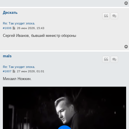
Дескать
Re: Так уходит эпоха.
С
#1606
26 июн 2026, 15:43
о
о
Сергей Иванов, бывший министр обороны
б
щ
е
н
и
mals
е
Re: Так уходит эпоха.
С
#1607
27 июн 2026, 01:01
о
о
Михаил Ножкин.
б
щ
е
н
и
е