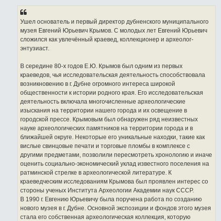
о
б
щ
е
Ушел основатель и первый директор дубненского муниципального
н
музея Евгений Юрьевич Крымов. С молодых лет Евгений Юрьевич
и
е
сложился как увлечённый краевед, коллекционер и археолог-
энтузиаст.
В середине 80-х годов Е.Ю. Крымов был одним из первых
краеведов, чья исследовательская деятельность способствовала
возникновению в г. Дубне огромного интереса широкой
общественности к истории родного края. Его исследовательская
деятельность включала многочисленные археологические
изыскания на территории нашего города и их освещение в
городской прессе. Крымовым был обнаружен ряд неизвестных
науке археологических памятников на территории города и в
ближайшей округе. Некоторые его уникальные находки, такие как
вислые свинцовые печати и торговые пломбы в комплексе с
другими предметами, позволили пересмотреть хронологию и иначе
оценить социально-экономический уклад известного поселения на
ратминской стрелке в археологической литературе. К
краеведческим исследованиям Крымова был проявлен интерес со
стороны ученых Института Археологии Академии наук СССР.
В 1990 г. Евгению Юрьевичу была поручена работа по созданию
нового музея в г. Дубне. Основной экспозиции и фондов этого музея
стала его собственная археологическая коллекция, которую