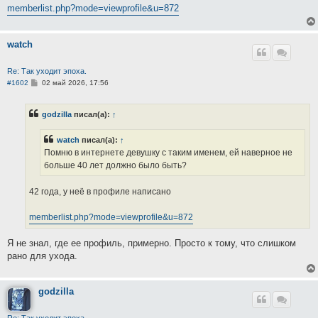
memberlist.php?mode=viewprofile&u=872
watch
Re: Так уходит эпоха.
С
#1602
02 май 2026, 17:56
о
о
б
godzilla
писал(а):
↑
щ
е
н
watch
писал(а):
↑
и
е
Помню в интернете девушку с таким именем, ей наверное не
больше 40 лет должно было быть?
42 года, у неё в профиле написано
memberlist.php?mode=viewprofile&u=872
Я не знал, где ее профиль, примерно. Просто к тому, что слишком
рано для ухода.
godzilla