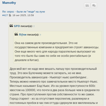
Mamothy
Re: опрос - были ли "люди" на луне
С
#427
16 окт 2025, 13:59
о
о
б
GFO
писал(а):
↑
щ
е
н
Л@ки
писал(а):
↑
и
е
Она на самом деле производительная. Это не
государственные компании и предприятия строят авианосцы.
Они еще много чего для народа параллельно выпускают из
того что было бы само по себе не особо рентабельно (и
дешевле в Китае).
Друк мой вот не надо мне вешать лапшу про производительный
труд. Это вон Булочнику можете затирать, но не мне.
Производитель авианосцев - Ньюпорт ньюс шипбилдинг. .
Теперь можно немного про замечательное место Ньюпорт-Ньюс.
Местные называют Бэд Ньюс. Из-за уровня преступности 600с
хвостом на 100000, что почти в два раза больше чем в среднем по
стране. Про преступления против собственности то же самое.
Город стареет - из за отсутствия перспектив, развлекухи и
постоянных пробок в час пик оттуда сдернули все милленеалы и