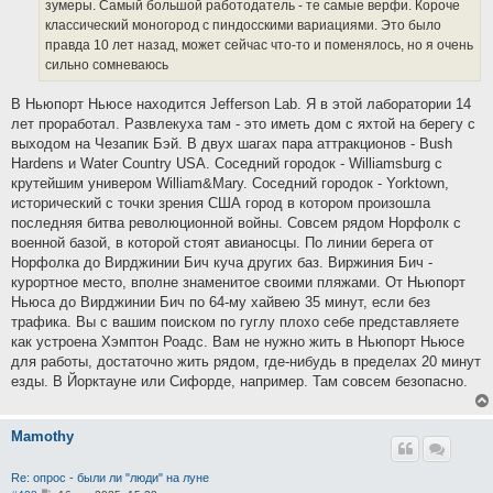
зумеры. Самый большой работодатель - те самые верфи. Короче
классический моногород с пиндосскими вариациями. Это было
правда 10 лет назад, может сейчас что-то и поменялось, но я очень
сильно сомневаюсь
В Ньюпорт Ньюсе находится Jefferson Lab. Я в этой лаборатории 14
лет проработал. Развлекуха там - это иметь дом с яхтой на берегу с
выходом на Чезапик Бэй. В двух шагах пара аттракционов - Bush
Hardens и Water Country USA. Соседний городок - Williamsburg с
крутейшим универом William&Mary. Соседний городок - Yorktown,
исторический с точки зрения США город в котором произошла
последняя битва революционной войны. Совсем рядом Норфолк с
военной базой, в которой стоят авианосцы. По линии берега от
Норфолка до Вирджинии Бич куча других баз. Виржиния Бич -
курортное место, вполне знаменитое своими пляжами. От Ньюпорт
Ньюса до Вирджинии Бич по 64-му хайвею 35 минут, если без
трафика. Вы с вашим поиском по гуглу плохо себе представляете
как устроена Хэмптон Роадс. Вам не нужно жить в Ньюпорт Ньюсе
для работы, достаточно жить рядом, где-нибудь в пределах 20 минут
езды. В Йорктауне или Сифорде, например. Там совсем безопасно.
Mamothy
Re: опрос - были ли "люди" на луне