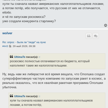
щ
е
хyли ты сначала назвал американских налогоплательщиков лохами,
н
а потом потёр, ибо получается, что русские от них не отличаются,
и
е
ебобо.
и чё по запускам роскомоса?
уже создали конкурента старлинку?
wolver
Re: опрос - были ли "люди" на луне
С
#443
29 май 2026, 09:38
о
о
б
UltimaTe
писал(а):
↑
щ
е
роскосмос полностью оплачивается из бюджета, который
н
наполняют такие же налогоплательщики.
и
е
Ну, ведь нам же либерастня всё время вещала, что Ололшка создал
суперэффективную частную компанию по запускам ракет в космос, а
реально оказалось, что вся хвалёная ракетная программа Ололшки
убыточна.
UltimaTe
писал(а):
↑
хyли ты сначала назвал американских налогоплательщиков
лохами, а потом потёр,