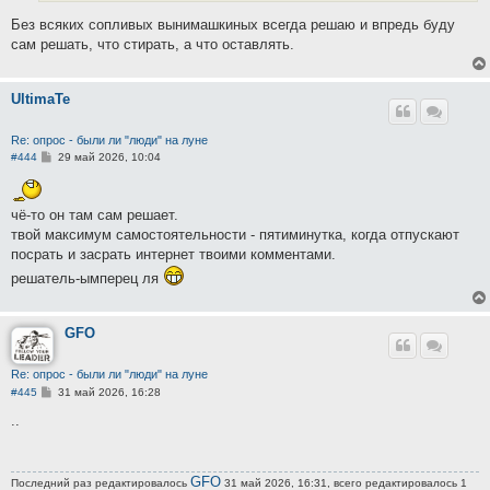
Без всяких сопливых вынимашкиных всегда решаю и впредь буду
сам решать, что стирать, а что оставлять.
UltimaTe
Re: опрос - были ли "люди" на луне
С
#444
29 май 2026, 10:04
о
о
б
щ
чё-то он там сам решает.
е
твой максимум самостоятельности - пятиминутка, когда отпускают
н
и
посрать и засрать интернет твоими комментами.
е
решатель-ымперец ля
GFO
Re: опрос - были ли "люди" на луне
С
#445
31 май 2026, 16:28
о
о
..
б
щ
е
н
GFO
Последний раз редактировалось
и
31 май 2026, 16:31, всего редактировалось 1