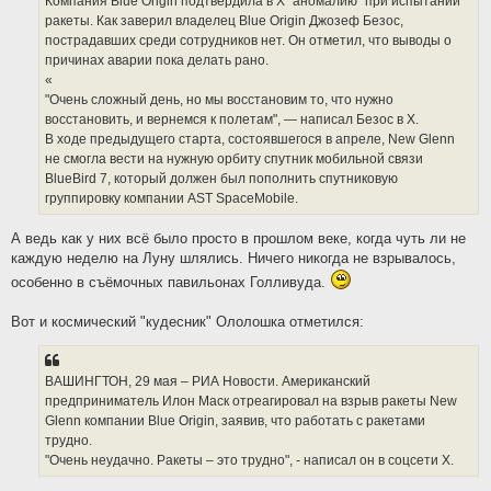
Компания Blue Origin подтвердила в Х "аномалию" при испытании
ракеты. Как заверил владелец Blue Origin Джозеф Безос,
пострадавших среди сотрудников нет. Он отметил, что выводы о
причинах аварии пока делать рано.
«
"Очень сложный день, но мы восстановим то, что нужно
восстановить, и вернемся к полетам", — написал Безос в Х.
В ходе предыдущего старта, состоявшегося в апреле, New Glenn
не смогла вести на нужную орбиту спутник мобильной связи
BlueBird 7, который должен был пополнить спутниковую
группировку компании AST SpaceMobile.
А ведь как у них всё было просто в прошлом веке, когда чуть ли не
каждую неделю на Луну шлялись. Ничего никогда не взрывалось,
особенно в съёмочных павильонах Голливуда.
Вот и космический "кудесник" Ололошка отметился:
ВАШИНГТОН, 29 мая – РИА Новости. Американский
предприниматель Илон Маск отреагировал на взрыв ракеты New
Glenn компании Blue Origin, заявив, что работать с ракетами
трудно.
"Очень неудачно. Ракеты – это трудно", - написал он в соцсети Х.