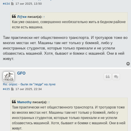
С
#434
17 окт 2025, 13:50
о
о
б
Л@ки
писал(а):
↑
щ
е
Как уже сказано, совершенно необязательно жить в бедном районе
н
если есть машина.
и
е
Там практически нет общественного транспорта. И тротуаров тоже во
многих местах нет. Машины там нет только у бомжей, либо у
иностранных студентов, которые только приехали и не успели
обзавестись машиной. Хотя, бывают и бомжи с машиной. Они в ней
живут.
GFO
Re: опрос - были ли "люди" на луне
С
#435
17 окт 2025, 22:34
о
о
б
Mamothy
писал(а):
↑
щ
е
Там практически нет общественного транспорта. И тротуаров тоже
н
во многих местах нет. Машины там нет только у бомжей, либо у
и
е
иностранных студентов, которые только приехали и не успели
обзавестись машиной. Хотя, бывают и бомжи с машиной. Они в ней
живут.