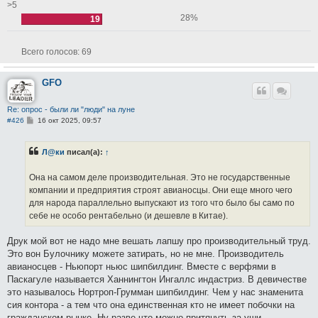
>5
28%
19
Всего голосов:
69
GFO
Re: опрос - были ли "люди" на луне
С
#426
16 окт 2025, 09:57
о
о
б
Л@ки
писал(а):
↑
щ
е
н
Она на самом деле производительная. Это не государственные
и
е
компании и предприятия строят авианосцы. Они еще много чего
для народа параллельно выпускают из того что было бы само по
себе не особо рентабельно (и дешевле в Китае).
Друк мой вот не надо мне вешать лапшу про производительный труд.
Это вон Булочнику можете затирать, но не мне. Производитель
авианосцев - Ньюпорт ньюс шипбилдинг. Вместе с верфями в
Паскагуле называется Ханнингтон Ингаллс индастриз. В девичестве
это называлось Нортроп-Грумман шипбилдинг. Чем у нас знаменита
сия контора - а тем что она единственная кто не имеет побочки на
гражданском рынке. Ну разве что можно притянуть за уши