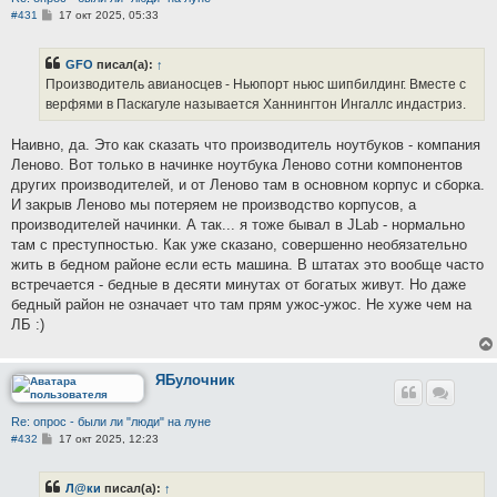
С
#431
17 окт 2025, 05:33
о
о
б
GFO
писал(а):
↑
щ
е
Производитель авианосцев - Ньюпорт ньюс шипбилдинг. Вместе с
н
верфями в Паскагуле называется Ханнингтон Ингаллс индастриз.
и
е
Наивно, да. Это как сказать что производитель ноутбуков - компания
Леново. Вот только в начинке ноутбука Леново сотни компонентов
других производителей, и от Леново там в основном корпус и сборка.
И закрыв Леново мы потеряем не производство корпусов, а
производителей начинки. А так... я тоже бывал в JLab - нормально
там с преступностью. Как уже сказано, совершенно необязательно
жить в бедном районе если есть машина. В штатах это вообще часто
встречается - бедные в десяти минутах от богатых живут. Но даже
бедный район не означает что там прям ужос-ужос. Не хуже чем на
ЛБ :)
ЯБулочник
Re: опрос - были ли "люди" на луне
С
#432
17 окт 2025, 12:23
о
о
б
Л@ки
писал(а):
↑
щ