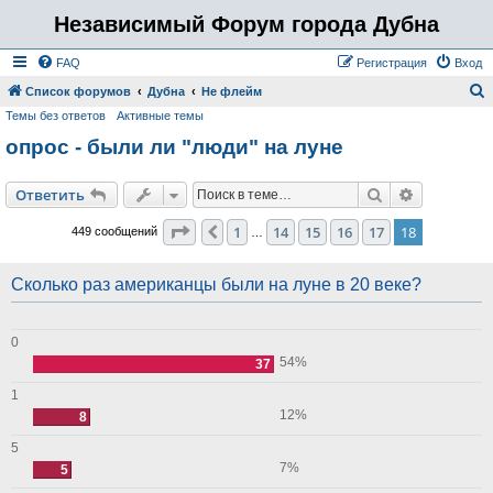
Независимый Форум города Дубна
FAQ
Регистрация
Вход
Список форумов
Дубна
Не флейм
Темы без ответов
Активные темы
о
опрос - были ли "люди" на луне
и
с
Поиск
Расширен
Ответить
к
Страница
18
из
18
1
14
15
16
17
18
Пред.
449 сообщений
…
Сколько раз американцы были на луне в 20 веке?
0
54%
37
1
12%
8
5
7%
5