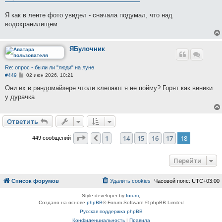
б
щ
е
Я как в ленте фото увидел - сначала подумал, что над
н
водохранилищем.
и
е
ЯБулочник
Re: опрос - были ли "люди" на луне
С
#449
02 июн 2026, 10:21
о
о
Они их в рандомайзере чтоли клепают я не пойму? Горят как веники
б
у дурачка
щ
е
н
и
Ответить
е
Страница
18
из
18
1
14
15
16
17
18
Пред.
449 сообщений
…
Перейти
Список форумов
Удалить cookies
Часовой пояс:
UTC+03:00
Style developer by
forum
,
Создано на основе
phpBB
® Forum Software © phpBB Limited
Русская поддержка phpBB
Конфиденциальность
|
Правила