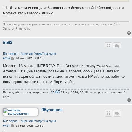
+1 .Для меня совка ,и избалованного бездуховной Гейропой, на тот
момент это казалось дичью.
"Главный урок истории заключается в том, что человечество необучаемо" (с)
Уинстон Черчилль
tru65
Re: опрос - были ли "люди" на луне
С
#436
14 мар 2026, 08:40
о
о
Москва. 13 марта. INTERFAX.RU - Запуск пилотируемой миссии
б
Artemis II к Луне запланирован на 1 апреля, сообщила в четверг
щ
е
исполняющая обязанности заместителя главы NASA по разработке
н
исследовательских систем Лори Глейз.
и
е
tru65
Последний раз редактировалось
02 апр 2026, 05:48, всего редактировалось 2
раза.
ЯБулочник
Re: опрос - были ли "люди" на луне
С
#437
14 мар 2026, 23:52
о