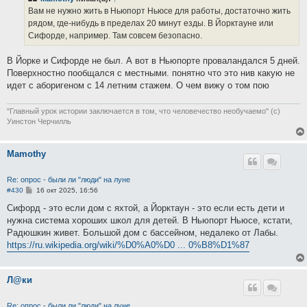
щ
е
Вам не нужно жить в Ньюпорт Ньюсе для работы, достаточно жить
н
рядом, где-нибудь в пределах 20 минут езды. В Йорктауне или
и
е
Сифорде, например. Там совсем безопасно.
В Йорке и Сифорде не был. А вот в Ньюпорте проваландался 5 дней.
Поверхностно пообщался с местными. понятно что это нив какую не
идет с аборигеном с 14 летним стажем. О чем вижу о том пою
"Главный урок истории заключается в том, что человечество необучаемо" (с)
Уинстон Черчилль
Mamothy
Re: опрос - были ли "люди" на луне
С
#430
16 окт 2025, 16:56
о
о
Сифорд - это если дом с яхтой, а Йорктаун - это если есть дети и
б
нужна система хороших школ для детей. В Ньюпорт Ньюсе, кстати,
щ
е
Радюшкин живет. Большой дом с бассейном, недалеко от Лабы.
н
https://ru.wikipedia.org/wiki/%D0%A0%D0 ... 0%B8%D1%87
и
е
Л@ки
Re: опрос - были ли "люди" на луне