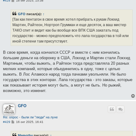
С
#428
16 окт 2025, 15:38
о
о
б
GFO
писал(а):
↑
щ
е
[Так как пентагон в свое время хотел прибрать к рукам Локхид
н
Мартин, Райтеон, Нортроп Грумман и еще десяток, а ваш мистер
и
е
ТАКО спит и видит как бы вообще все ВПК США закатать под
государство - можно предположить что лапа государства в той или
иной степени там присутствует.
В свое время, когда кончился СССР и вместе с ним кончились
большие деньги на оборонку в США, Локхид и Мартин стали Локхид
Мартиным, чтобы выжить, а Райтеон тогда представляла 20 разных
мелких компаний, которые обьединились в одну, тоже с целью
выжить. В Лос Аламосе народ тогда пачками увольняли. Не было
государства в этих конторах. Лапа государства - это заказы, которые
как показывает история могут быть, а могут не быть. Но рыжий,
возможно, это изменит.
GFO
Re: опрос - были ли "люди" на луне
С
#429
16 окт 2025, 16:41
о
о
б
Mamothy
писал(а):
↑