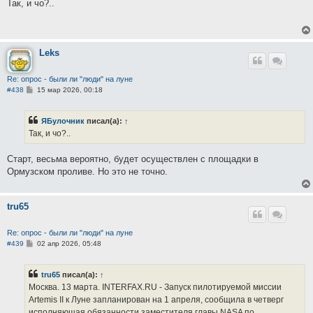
о
Так, и чо?..
б
щ
е
н
и
е
Leks
Re: опрос - были ли "люди" на луне
С
#438
15 мар 2026, 00:18
о
о
б
ЯБулочник
писал(а):
↑
щ
е
Так, и чо?..
н
и
е
Старт, весьма вероятно, будет осуществлен с площадки в
Ормузском проливе. Но это не точно.
tru65
Re: опрос - были ли "люди" на луне
С
#439
02 апр 2026, 05:48
о
о
б
tru65
писал(а):
↑
щ
е
Москва. 13 марта. INTERFAX.RU - Запуск пилотируемой миссии
н
Artemis II к Луне запланирован на 1 апреля, сообщила в четверг
и
е
исполняющая обязанности заместителя главы NASA по