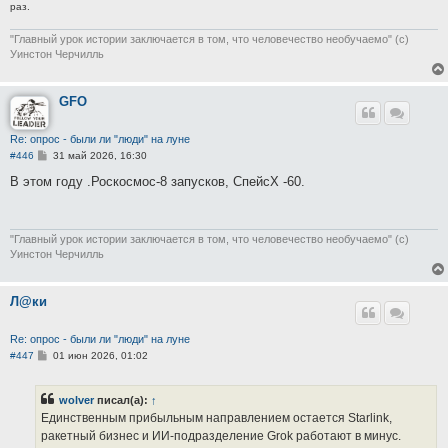
е
раз.
"Главный урок истории заключается в том, что человечество необучаемо" (с)
Уинстон Черчилль
GFO
Re: опрос - были ли "люди" на луне
С
#446
31 май 2026, 16:30
о
о
В этом году .Роскосмос-8 запусков, СпейсХ -60.
б
щ
е
н
и
"Главный урок истории заключается в том, что человечество необучаемо" (с)
е
Уинстон Черчилль
Л@ки
Re: опрос - были ли "люди" на луне
С
#447
01 июн 2026, 01:02
о
о
б
wolver
писал(а):
↑
щ
е
Единственным прибыльным направлением остается Starlink,
н
ракетный бизнес и ИИ-​подразделение Grok работают в минус.
и