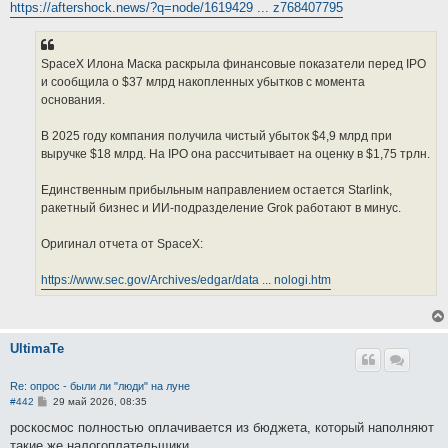
https://aftershock.news/?q=node/1619429 ... z768407795
SpaceX Илона Маска раскрыла финансовые показатели перед IPO
и сообщила о $37 млрд накопленных убытков с момента
основания.
В 2025 году компания получила чистый убыток $4,9 млрд при
выручке $18 млрд. На IPO она рассчитывает на оценку в $1,75 трлн.
Единственным прибыльным направлением остается Starlink,
ракетный бизнес и ИИ-​подразделение Grok работают в минус.
Оригинал отчета от SpaceX:
https://www.sec.gov/Archives/edgar/data ... nologi.htm
UltimaTe
Re: опрос - были ли "люди" на луне
С
#442
29 май 2026, 08:35
о
о
роскосмос полностью оплачивается из бюджета, который наполняют
б
такие же налогоплательщики.