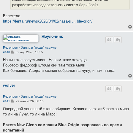
разработке исследовательских систем Лори Глейз.
Взлетело
https://lenta.ru/news/2026/04/02/nasa-s ... ble-orion/
ЯБулочник
Re: опрос - были ли "люди" на луне
С
#440
02 апр 2026, 10:55
о
о
Наши тоже засуетились. Нашим тоже хочеуца.
б
Роботоф федороф штобы они там тоже были .
щ
е
Как большие. Увидели хозяин собрался на луну, и нам ннада.
н
и
е
wolver
Re: опрос - были ли "люди" на луне
С
#441
29 май 2026, 08:15
о
о
Очередной успешный этап собирания Хозяина всех либерастов мира
б
то ли на Луну, то ли на Марс:
щ
е
н
Ракета New Glenn компании Blue Origin взорвалась во время
и
е
испытаний