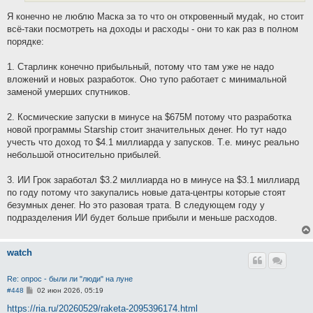
е
Я конечно не люблю Маска за то что он откровенный мyдаk, но стоит
всё-таки посмотреть на доходы и расходы - они то как раз в полном
порядке:
1. Старлинк конечно прибыльный, потому что там уже не надо
вложений и новых разработок. Оно тупо работает с минимальной
заменой умерших спутников.
2. Космические запуски в минусе на $675М потому что разработка
новой программы Starship стоит значительных денег. Но тут надо
учесть что доход то $4.1 миллиарда у запусков. Т.е. минус реально
небольшой относительно прибылей.
3. ИИ Грок заработал $3.2 миллиарда но в минусе на $3.1 миллиард
по году потому что закупались новые дата-центры которые стоят
безумных денег. Но это разовая трата. В следующем году у
подразделения ИИ будет больше прибыли и меньше расходов.
watch
Re: опрос - были ли "люди" на луне
С
#448
02 июн 2026, 05:19
о
о
https://ria.ru/20260529/raketa-2095396174.html