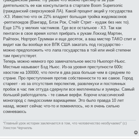
деятельность ее как консультанта в стартапе Boom Supersonic
(гражданский сверхзуковой ЛА). Какой процент акций у государства
-ХЗ. Известно что ок 22% владеет больщая тройка жидомасонов
-рептилоидов (Вангард, Блэк Рок, Стейт Стрит - кудаж без них то).
Еще 17% у мелких частников. Где все остальное - ХЗ. Так как
пентагон в свое время хотел прибрать к рукам Локхид Мартин,
Райтеон, Нортроп Грумман и еще десяток, а ваш мистер ТАКО спит и
видит как бы вообще все ВПК США закатать под государство -
можно предположить что лапа государства в той или иной степени
там присутствует.
Теперь можно немного про замечательное место Ньюпорт-Ньюс.
Местные называют Бэд Ньюс. Из-за уровня преступности 600с
хвостом на 100000, что почти в два раза больше чем в среднем по
стране. Про преступления против собственности то же самое. Город
стареет - из за отсутствия перспектив, развлекухи и постоянных
пробок в час пик оттуда сдернули все милленеалы и зумеры. Самый
большой работодатель - те самые верфи. Короче классический
моногород с пиндосскими вариациями. Это было правда 10 лет
назад, может сейчас что-то и поменялось, но я очень сильно
сомневаюсь
"Главный урок истории заключается в том, что человечество необучаемо" (с)
Уинстон Черчилль