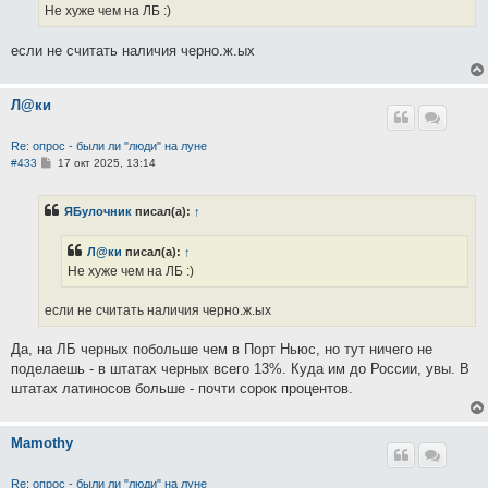
е
Не хуже чем на ЛБ :)
н
и
е
если не считать наличия черно.ж.ых
Л@ки
Re: опрос - были ли "люди" на луне
С
#433
17 окт 2025, 13:14
о
о
б
ЯБулочник
писал(а):
↑
щ
е
н
Л@ки
писал(а):
↑
и
е
Не хуже чем на ЛБ :)
если не считать наличия черно.ж.ых
Да, на ЛБ черных побольше чем в Порт Ньюс, но тут ничего не
поделаешь - в штатах черных всего 13%. Куда им до России, увы. В
штатах латиносов больше - почти сорок процентов.
Mamothy
Re: опрос - были ли "люди" на луне