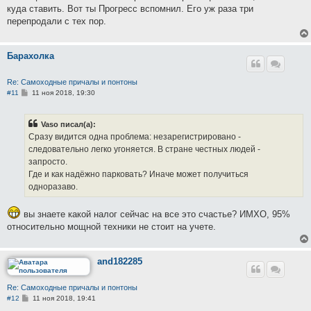
б
куда ставить. Вот ты Прогресс вспомнил. Его уж раза три
щ
е
перепродали с тех пор.
н
и
е
Барахолка
Re: Самоходные причалы и понтоны
С
#11
11 ноя 2018, 19:30
о
о
б
Vaso писал(а):
щ
е
Сразу видится одна проблема: незарегистрировано -
н
следовательно легко угоняется. В стране честных людей -
и
е
запросто.
Где и как надёжно парковать? Иначе может получиться
одноразаво.
вы знаете какой налог сейчас на все это счастье? ИМХО, 95%
относительно мощной техники не стоит на учете.
and182285
Re: Самоходные причалы и понтоны
С
#12
11 ноя 2018, 19:41
о