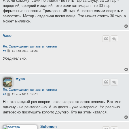
А если самому: сами поплавки - по пять тыр за штуку. за 15 тыр -
передний, средний и задний - это если катамаран - то 30 тыр
фирменные поплавки. Тримаран - 45 тыр. А настил самим сварить и
замостить. Мотор - отдельая песня ваще. Это может стоить 30 тыр, а
может миллион.
Vaso
Re: Самоходные причалы и понтоны
С
#6
11 ноя 2018, 11:24
о
о
Убедительно.
б
щ
е
н
и
е
мура
Re: Самоходные причалы и понтоны
С
#7
11 ноя 2018, 14:01
о
о
Не, это каждый раз вопрос : сколько раз за сезон юзаешь. Вот мне
б
одному - не рентабельно. А на двоих - уже интересно. Но реально
щ
е
интересно послушать кого-то другого. Кто на этом катался.
н
и
е
Solomon