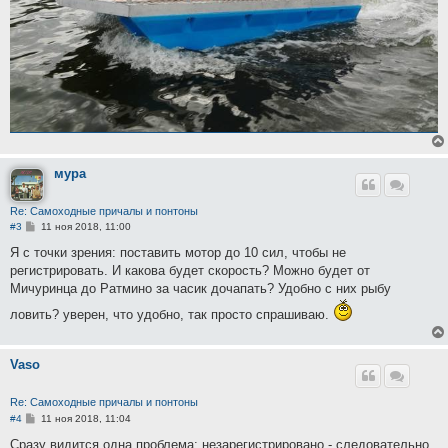
мура
Re: Самоходные причалы и понтоны
С
#3
11 ноя 2018, 11:00
о
о
Я с точки зрения: поставить мотор до 10 сил, чтобы не
б
регистрировать. И какова будет скорость? Можно будет от
щ
е
Мичуринца до Ратмино за часик дочапать? Удобно с них рыбу
н
и
ловить? уверен, что удобно, так просто спрашиваю.
е
Vaso
Re: Самоходные причалы и понтоны
С
#4
11 ноя 2018, 11:04
о
о
Сразу видится одна проблема: незарегистрировано - следовательно