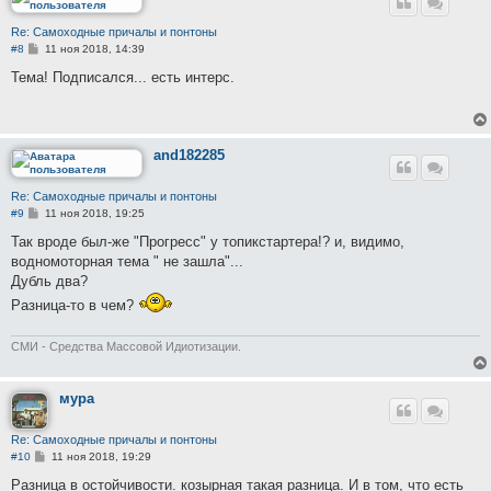
Re: Самоходные причалы и понтоны
С
#8
11 ноя 2018, 14:39
о
о
Тема! Подписался... есть интерс.
б
щ
е
н
и
е
and182285
Re: Самоходные причалы и понтоны
С
#9
11 ноя 2018, 19:25
о
о
Так вроде был-же "Прогресс" у топикстартера!? и, видимо,
б
водномоторная тема " не зашла"...
щ
е
Дубль два?
н
Разница-то в чем?
и
е
СМИ - Средства Массовой Идиотизации.
мура
Re: Самоходные причалы и понтоны
С
#10
11 ноя 2018, 19:29
о
о
Разница в остойчивости. козырная такая разница. И в том, что есть