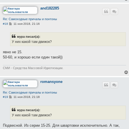
н
и
е
and182285
Re: Самоходные причалы и понтоны
С
#18
11 ноя 2018, 21:16
о
о
б
мура писал(а):
щ
е
У них какой там движок?
н
и
е
явно не 15.
50-60, и хорошо если один такой))
СМИ - Средства Массовой Идиотизации.
romansyone
Re: Самоходные причалы и понтоны
С
#19
11 ноя 2018, 21:18
о
о
б
мура писал(а):
щ
е
У них какой там движок?
н
и
е
Подвесной. Из серии 15-25. Для швартовки исключительно. А так,