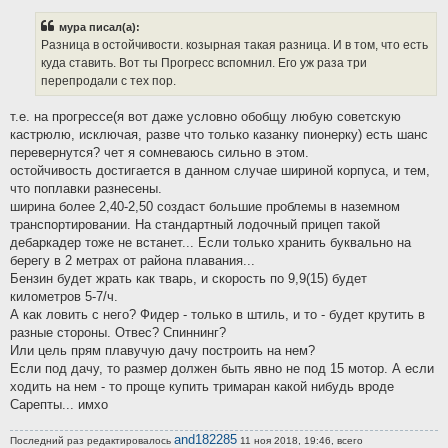
о
б
мура писал(а):
щ
е
Разница в остойчивости. козырная такая разница. И в том, что есть
н
куда ставить. Вот ты Прогресс вспомнил. Его уж раза три
и
е
перепродали с тех пор.
т.е. на прогрессе(я вот даже условно обобщу любую советскую
кастрюлю, исключая, разве что только казанку пионерку) есть шанс
перевернутся? чет я сомневаюсь сильно в этом.
остойчивость достигается в данном случае шириной корпуса, и тем,
что поплавки разнесены.
ширина более 2,40-2,50 создаст большие проблемы в наземном
транспортировании. На стандартный лодочный прицеп такой
дебаркадер тоже не встанет... Если только хранить буквально на
берегу в 2 метрах от района плавания...
Бензин будет жрать как тварь, и скорость по 9,9(15) будет
километров 5-7/ч.
А как ловить с него? Фидер - только в штиль, и то - будет крутить в
разные стороны. Отвес? Спиннинг?
Или цель прям плавучую дачу построить на нем?
Если под дачу, то размер должен быть явно не под 15 мотор. А если
ходить на нем - то проще купить тримаран какой нибудь вроде
Сарепты... имхо
and182285
Последний раз редактировалось
11 ноя 2018, 19:46, всего