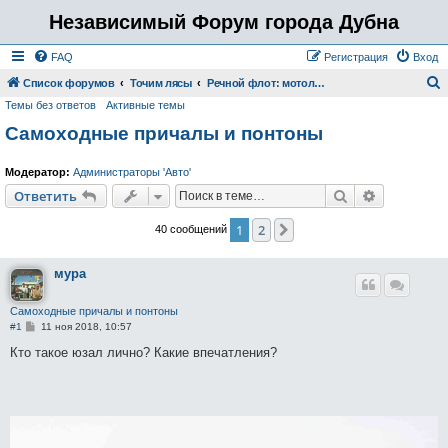
Независимый Форум города Дубна
FAQ
Регистрация
Вход
Список форумов
Точим лясы
Речной флот: мотолодки, паруса, байдарки ect
Темы без ответов
Активные темы
о
Самоходные причалы и понтоны
и
с
Модератор:
Администраторы 'Авто'
к
Поиск
Расширен
Ответить
1
2
След.
40 сообщений
мура
Самоходные причалы и понтоны
С
#1
11 ноя 2018, 10:57
о
о
Кто такое юзал лично? Какие впечатления?
б
щ
е
н
и
е