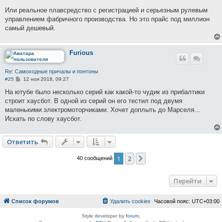
о
о
Или реальное плавсредство с регистрацией и серьезным рулевым
б
управлением фабричного производства. Но это прайс под миллион
щ
е
самый дешевый.
н
и
е
Furious
Re: Самоходные причалы и понтоны
С
#25
12 ноя 2018, 09:27
о
о
На ютубе было несколько серий как какой-то чудик из прибалтики
б
строит хаусбот. В одной из серий он его тестил под двумя
щ
е
маленькими электромоторчиками. Хочет доплыть до Марселя...
н
Искать по слову хаусбот.
и
е
Ответить
1
2
След.
40 сообщений
Перейти
Список форумов
Удалить cookies
Часовой пояс:
UTC+03:00
Style developer by
forum
,