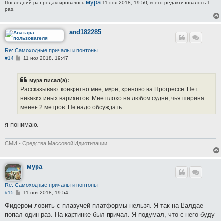
мура
Последний раз редактировалось
11 ноя 2018, 19:50, всего редактировалось 1
раз.
and182285
Re: Самоходные причалы и понтоны
С
#14
11 ноя 2018, 19:47
о
о
б
мура писал(а):
щ
е
Рассказываю: конкретно мне, муре, хреново на Прогрессе. Нет
н
никаких иных вариантов. Мне плохо на любом судне, чья ширина
и
е
менее 2 метров. Не надо обсуждать.
я понимаю.
СМИ - Средства Массовой Идиотизации.
мура
Re: Самоходные причалы и понтоны
С
#15
11 ноя 2018, 19:54
о
о
Фидером ловить с плавучей платформы нельзя. Я так на Валдае
б
попал один раз. На картинке был причал. Я подумал, что с него буду
щ