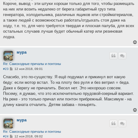
Короче, вывод - эти штуки хороши только для того, чтобы размещать
на них или возить недалеко от берега габаритный груз типа
генератора, холодильника, различных ящиков или стройматериалов,
а также людей с возможностью работать/отдыхать стоя даже на
ходу, т.е. то, для чего требуется твердая и плоская палуба, для всех
остальных случаев лучше будет обычный катер или резиновая
лодка.
мура
Re: Самоходные причалы и понтоны
С
#23
12 ноя 2018, 09:01
о
о
Спасибо, это по-существу. Я ещё подумал и прикинул вот какую
б
беду: если мотор встал. То на плоту без руля и без ветрил = беда.
щ
е
Даже к берегу не причалить. Весел нет. Это нехорошо совсем.
н
Посему, я думаю, что это исключительно прудовой-озерный вариант.
и
е
На реке - это только причал или понтон прибрежный. Максимум - на
длину каната отчалить. Детям забава - понырять.
мура
Re: Самоходные причалы и понтоны
С
#24
12 ноя 2018, 09:02