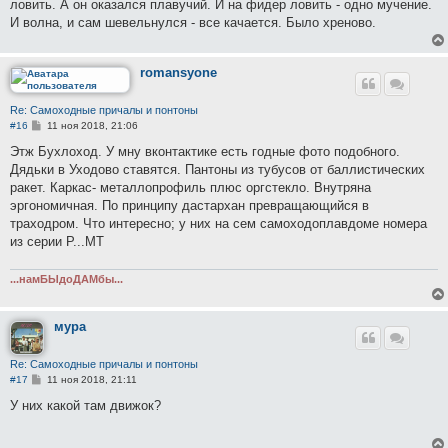
е
ловить. А он оказался плавучий. И на фидер ловить - одно мучение.
н
И волна, и сам шевельнулся - все качается. Было хреново.
и
е
romansyone
Re: Самоходные причалы и понтоны
С
#16
11 ноя 2018, 21:06
о
о
Этж Бухлоход. У мну вконтактике есть годные фото подобного.
б
Дядьки в Уходово ставятся. Пантоны из тубусов от баллистических
щ
е
ракет. Каркас- металлопрофиль плюс оргстекло. Внутряна
н
эргономичная. По принципу дастархан превращающийся в
и
е
траходром. Что интересно; у них на сем самоходоплавдоме номера
из серии Р...МТ
...намБЫдоДАМбы...
мура
Re: Самоходные причалы и понтоны
С
#17
11 ноя 2018, 21:11
о
о
У них какой там движок?
б
щ
е