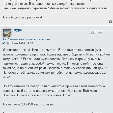
б
легко угоняется. В стране честных людей - запросто.
щ
е
Где и как надёжно парковать? Иначе может получиться одноразаво.
н
и
е
А вообще - кррррасссота!
мура
Re: Самоходные причалы и понтоны
С
#5
11 ноя 2018, 11:16
о
о
Угоняется сложно. Ибо - не быстро. Вот стоит такой понтон (без
б
мотора, конечно) у причала. Голые настил с бортами. И вот на кой он
щ
е
кому нужен? Его ж надо буксировать. Это небыстро и ну очень
н
приметно. Тащить за собой такую пихню. И потом с ней что? она
и
е
такая одна на писят км реки. Загнать в ручей у своей личной дачи?
Ну, если у тебя дача с личным ручьём, то ты такую сделаешь сам.
имхо.
Но это вечный разговор. У нас напротив причала стоит полностью
снаряжённый катер с навесным мотором. На якоре. Всё лето.
Прикинь. Стоимостью в полтора ляма. Стоит.
А это стоит 130-150 тыр. готовый.