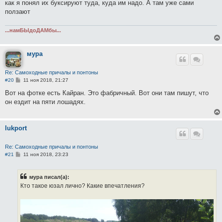
как я понял их буксируют туда, куда им надо. А там уже сами
ползают
...намБЫдоДАМбы...
мура
Re: Самоходные причалы и понтоны
С
#20
11 ноя 2018, 21:27
о
о
Вот на фотке есть Кайран. Это фабричный. Вот они там пишут, что
б
он ездит на пяти лошадях.
щ
е
н
и
lukport
е
Re: Самоходные причалы и понтоны
С
#21
11 ноя 2018, 23:23
о
о
б
мура писал(а):
щ
е
Кто такое юзал лично? Какие впечатления?
н
и
е