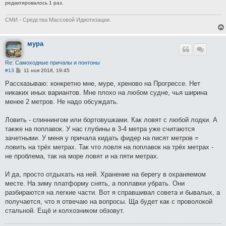
редактировалось 1 раз.
СМИ - Средства Массовой Идиотизации.
мура
Re: Самоходные причалы и понтоны
С
#13
11 ноя 2018, 19:45
о
о
Рассказываю: конкретно мне, муре, хреново на Прогрессе. Нет
б
никаких иных вариантов. Мне плохо на любом судне, чья ширина
щ
е
менее 2 метров. Не надо обсуждать.
н
и
е
Ловить - спиннингом или бортовушками. Как ловят с любой лодки. А
также на поплавок. У нас глубины в 3-4 метра уже считаются
зачетными. У меня у причала кидать фидер на писят метров =
ловить на трёх метрах. Так что ловля на поплавок на трёх метрах -
не проблема, так на море ловят и на пяти метрах.
И да, просто отдыхать на ней. Хранение на берегу в охраняемом
месте. На зиму платформу снять, а поплавки убрать. Они
разбираются на легкие части. Вот я справшивал совета и бывалых, а
получается, что я отвечаю на вопросы. Ща будет как с проволокой
стальной. Ещё и колхозником обзовут.