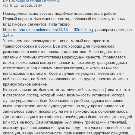
Re: Самоходные причалы и понтоны
С
#22
12 ноя 2018, 08:54
о
о
Приходилось использовать подобные плавсредства в работе.
б
Первый вариант был именно понтон, собранный из прямоугольных
щ
е
пластиковых сегментов, типа такого
н
https://static.ex-in.online/users/14/14 ... 92e7_3.jpg
, размером примерно
и
е
3х4 м.
У него немного преимуществ - цена, малый вес, простота
транспортировки и сборки. Все это хорошо для прибрежного
размещения в качестве причала или понтона. А все недостатки
связаны с полным отсутствием мореходных качеств. Управляется
плохо, нормальный мотор не повесить, поскольку транцевая доска
отсутствует, а под слабым электромотором, с которым мы его
использовали далеко от берега лучше не уходить, леера хилые -
небезопасные, на берег выволакивается с трудом, поскольку имеет
прямоугольное сечение.
Вторым вариантом был уже металлический катамаран (типа тех, что
в стартовом посте), который имел возможность установки мотора,
лучше управлялся, был безопаснее и удобнее, однако все равно
имел недостатки: место судоводителя на ходу притапливалось и
заливалось водой, поскольку на него приходилась основная масса.
Для компенсации этого эффекта необходимо было размещать людей
или груз на носу. Сам катамаран был очень громоздкий и тяжелый,
поэтому транспортировка и спуск на воду - это уже целая войсковая
операция, ввиду невозможности применения стандартных прицепов.