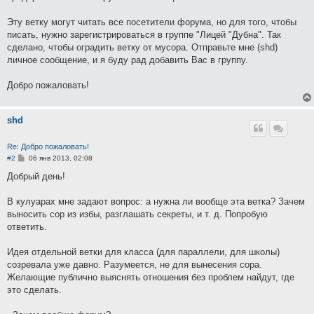
Эту ветку могут читать все посетители форума, но для того, чтобы
писать, нужно зарегистрироваться в группе "Лицей "Дубна". Так
сделано, чтобы оградить ветку от мусора. Отправьте мне (shd)
личное сообщение, и я буду рад добавить Вас в группу.
Добро пожаловать!
shd
Re: Добро пожаловать!
С
#2
06 янв 2013, 02:08
о
о
Добрый день!
б
щ
е
В кулуарах мне задают вопрос: а нужна ли вообще эта ветка? Зачем
н
выносить сор из избы, разглашать секреты, и т. д. Попробую
и
е
ответить.
Идея отдельной ветки для класса (для параллели, для школы)
созревала уже давно. Разумеется, не для вынесения сора.
Желающие публично выяснять отношения без проблем найдут, где
это сделать.