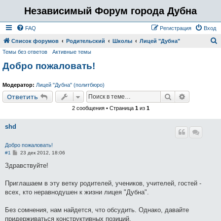
Независимый Форум города Дубна
FAQ
Регистрация
Вход
Список форумов
Родительский
Школы
Лицей "Дубна"
Темы без ответов
Активные темы
о
Добро пожаловать!
и
с
Модератор:
Лицей "Дубна" (политбюро)
к
Поиск
Расширен
Ответить
2 сообщения • Страница
1
из
1
shd
Добро пожаловать!
С
#1
23 дек 2012, 18:06
о
о
Здравствуйте!
б
щ
е
Приглашаем в эту ветку родителей, учеников, учителей, гостей -
н
всех, кто неравнодушен к жизни лицея "Дубна".
и
е
Без сомнения, нам найдется, что обсудить. Однако, давайте
придерживаться конструктивных позиций.