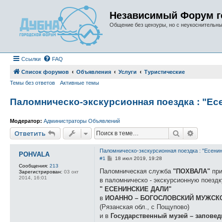
Независимый Форум г
Общение без цензуры, но с неукоснительн
Ссылки
FAQ
Список форумов
Объявления
Услуги
Туристические
Темы без ответов
Активные темы
Паломническо-экскурсионная поездка : "Ес
Модератор:
Администраторы Объявлений
Поиск
Расшире
Ответить
Паломническо-экскурсионная поездка : "Есенин
POHVALA
С
#1
18 июл 2019, 19:28
о
Сообщения:
213
о
Паломническая служба
"ПОХВАЛА"
при
Зарегистрирован:
03 окт
б
2014, 16:01
в паломническо - экскурсионную поездк
щ
е
" ЕСЕНИНСКИЕ ДАЛИ"
н
в
ИОАННО – БОГОСЛОВСКИЙ МУЖСК
и
е
(Рязанская обл., с Пощупово)
и в
Государственный музей – заповед