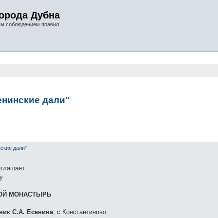
орода Дубна
ым соблюдением правил.
енинские дали"
нный поиск
ские дали"
глашает
у
ОЙ МОНАСТЫРЬ
ник С.А. Есенина
, с.Константиново.