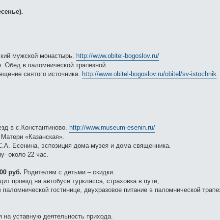
есенье).
ский мужской монастырь.
http://www.obitel-bogoslov.ru/
. Обед в паломнической трапезной.
ещение святого источника.
http://www.obitel-bogoslov.ru/obitel/sv-istochnik
езд в с.Константиново.
http://www.museum-esenin.ru/
 Матери «Казанская».
С.А. Есенина, эспозиция дома-музея и дома священника.
у- около 22 час.
00 руб.
Родителям с детьми – скидки.
ит проезд на автобусе туркласса, страховка в пути,
 паломнической гостинице, двухразовое питание в паломнической трапе
я на уставную деятельность прихода.