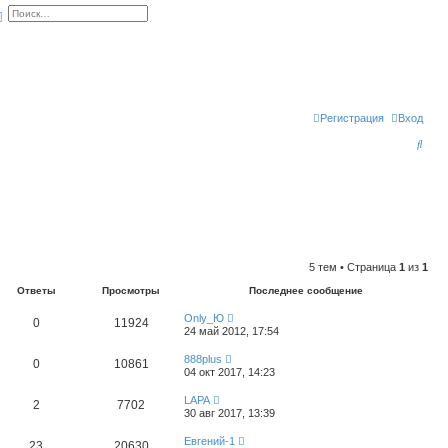
иск
Расширенный поиск
Регистрация
Вход
П
о
и
с
к
5 тем • Страница
1
из
1
Ответы
Просмотры
Последнее сообщение
Only_Ю
0
11924
24 май 2012, 17:54
888plus
0
10861
04 окт 2017, 14:23
LAPA
2
7702
30 авг 2017, 13:39
Евгений-1
23
20630