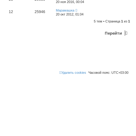
20 ноя 2016, 00:04
Марамашка
12
25946
20 окт 2012, 01:04
5 тем • Страница
1
из
1
Перейти
Удалить cookies
Часовой пояс:
UTC+03:00