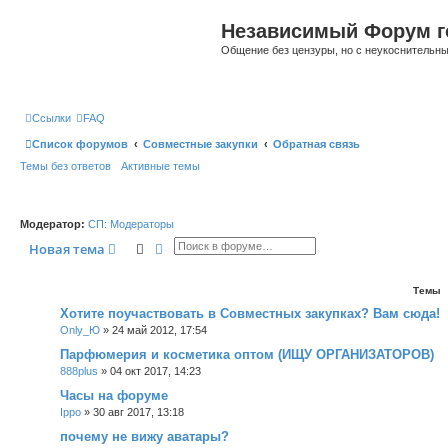
Независимый Форум г
Общение без цензуры, но с неукоснительн
Ссылки
FAQ
Список форумов
Совместные закупки
Обратная связь
Темы без ответов
Активные темы
Модератор:
СП: Модераторы
Поиск
Расширенный поиск
Новая тема
Темы
Хотите поучаствовать в Совместных закупках? Вам сюда!
Only_Ю
»
24 май 2012, 17:54
Парфюмерия и косметика оптом (ИЩУ ОРГАНИЗАТОРОВ)
888plus
»
04 окт 2017, 14:23
Часы на форуме
Ippo
»
30 авг 2017, 13:18
почему не вижу аватары?