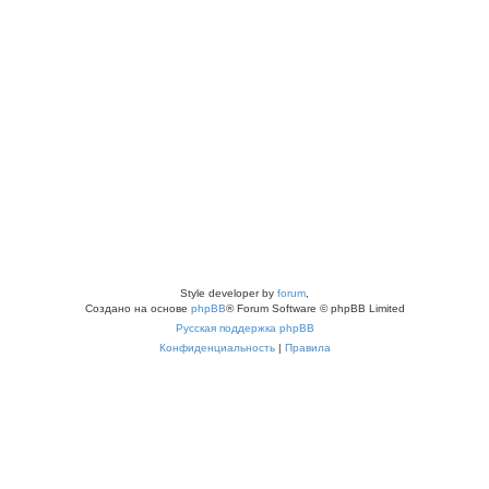
Style developer by
forum
,
Создано на основе
phpBB
® Forum Software © phpBB Limited
Русская поддержка phpBB
Конфиденциальность
|
Правила