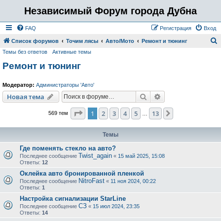
Независимый Форум города Дубна
FAQ
Регистрация
Вход
Список форумов
Точим лясы
Авто/Мото
Ремонт и тюнинг
Темы без ответов
Активные темы
о
Ремонт и тюнинг
и
с
Модератор:
Администраторы 'Авто'
к
Поиск
Расширенный пои
Новая тема
Страница
1
из
13
1
2
3
4
5
13
След.
569 тем
…
Темы
Где поменять стекло на авто?
Twist_again
Последнее сообщение
«
15 май 2025, 15:08
Ответы:
12
Оклейка авто бронированной пленкой
NitroFast
Последнее сообщение
«
11 ноя 2024, 00:22
Ответы:
1
Настройка сигнализации StarLine
СЗ
Последнее сообщение
«
15 июл 2024, 23:35
Ответы:
14