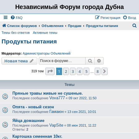
Независимый Форум города Дубна
FAQ
Регистрация
Вход
Список форумов
Объявления
Продам
Продукты питания
Темы без ответов
Активные темы
о
Продукты питания
и
с
Модератор:
Администраторы Объявлений
к
Поиск
Расширенный пои
Новая тема
Страница
1
из
8
1
2
3
4
5
8
След.
319 тем
…
Темы
Пряные травы живые не сушеные.
Vova777
Последнее сообщение
«
09 окт 2022, 11:50
Опята - новый сезон
Гамаюн
Последнее сообщение
«
13 сен 2021, 10:01
Яйца домашние
VapSite
Последнее сообщение
«
08 июн 2021, 11:22
Ответы:
2
Картошка семенная 10кг.