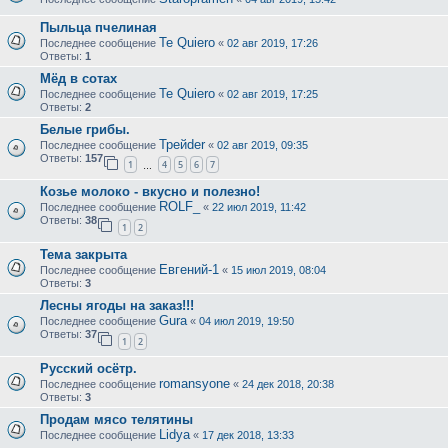
Пыльца пчелиная
Te Quiero
Последнее сообщение
«
02 авг 2019, 17:26
Ответы:
1
Мёд в сотах
Te Quiero
Последнее сообщение
«
02 авг 2019, 17:25
Ответы:
2
Белые грибы.
Трейder
Последнее сообщение
«
02 авг 2019, 09:35
Ответы:
157
1
4
5
6
7
…
Козье молоко - вкусно и полезно!
ROLF_
Последнее сообщение
«
22 июл 2019, 11:42
Ответы:
38
1
2
Тема закрыта
Евгений-1
Последнее сообщение
«
15 июл 2019, 08:04
Ответы:
3
Лесны ягоды на заказ!!!
Gura
Последнее сообщение
«
04 июл 2019, 19:50
Ответы:
37
1
2
Русский осётр.
romansyone
Последнее сообщение
«
24 дек 2018, 20:38
Ответы:
3
Продам мясо телятины
Lidya
Последнее сообщение
«
17 дек 2018, 13:33