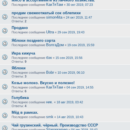
Мясо в ассортименте из личного хозяйства.
КакТяТам
Последнее сообщение
«
30 окт 2019, 07:23
продам свежеотжатый сок облепихи
simon4ita
Последнее сообщение
«
24 окт 2019, 11:47
Ответы:
2
Продано
Ultra
Последнее сообщение
«
29 сен 2019, 19:43
Яблоки позднего сорта
ВолгаДом
Последнее сообщение
«
19 сен 2019, 15:59
Икра кижуча
бэк
Последнее сообщение
«
15 сен 2019, 15:56
Ответы:
9
Яблоки
Bobr
Последнее сообщение
«
10 сен 2019, 06:10
Ответы:
3
Козье молоко. Вкусно и полезно!
КакТяТам
Последнее сообщение
«
04 сен 2019, 14:55
Ответы:
6
Голубика
ник.
Последнее сообщение
«
18 авг 2019, 03:42
Ответы:
4
Мёд в рамках.
smk
Последнее сообщение
«
14 авг 2019, 10:43
Чай грузинский. чёрный. Производство СССР
Staropramen
Последнее сообщение
«
04 авг 2019, 15:42