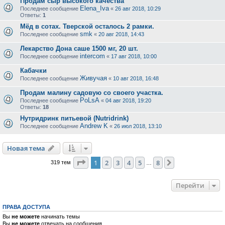
Продам сыр высокого качества
Elena_Iva
Последнее сообщение
«
26 авг 2018, 10:29
Ответы:
1
Мёд в сотах. Тверской осталось 2 рамки.
smk
Последнее сообщение
«
20 авг 2018, 14:43
Лекарство Дона саше 1500 мг, 20 шт.
intercom
Последнее сообщение
«
17 авг 2018, 10:00
Кабачки
Живучая
Последнее сообщение
«
10 авг 2018, 16:48
Продам малину садовую со своего участка.
PoLsA
Последнее сообщение
«
04 авг 2018, 19:20
Ответы:
18
Нутридринк питьевой (Nutridrink)
Andrew K
Последнее сообщение
«
26 июл 2018, 13:10
Новая тема
Страница
1
из
8
1
2
3
4
5
8
След.
319 тем
…
Перейти
ПРАВА ДОСТУПА
Вы
не можете
начинать темы
Вы
не можете
отвечать на сообщения