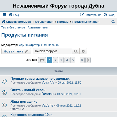
Независимый Форум города Дубна
FAQ
Регистрация
Вход
Список форумов
Объявления
Продам
Продукты питания
Темы без ответов
Активные темы
о
Продукты питания
и
с
Модератор:
Администраторы Объявлений
к
Поиск
Расширенный пои
Новая тема
Страница
1
из
8
1
2
3
4
5
8
След.
319 тем
…
Темы
Пряные травы живые не сушеные.
Vova777
Последнее сообщение
«
09 окт 2022, 11:50
Опята - новый сезон
Гамаюн
Последнее сообщение
«
13 сен 2021, 10:01
Яйца домашние
VapSite
Последнее сообщение
«
08 июн 2021, 11:22
Ответы:
2
Картошка семенная 10кг.