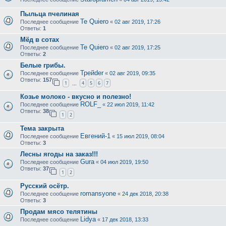
Пыльца пчелиная
Te Quiero
Последнее сообщение
«
02 авг 2019, 17:26
Ответы:
1
Мёд в сотах
Te Quiero
Последнее сообщение
«
02 авг 2019, 17:25
Ответы:
2
Белые грибы.
Трейder
Последнее сообщение
«
02 авг 2019, 09:35
Ответы:
157
1
4
5
6
7
…
Козье молоко - вкусно и полезно!
ROLF_
Последнее сообщение
«
22 июл 2019, 11:42
Ответы:
38
1
2
Тема закрыта
Евгений-1
Последнее сообщение
«
15 июл 2019, 08:04
Ответы:
3
Лесны ягоды на заказ!!!
Gura
Последнее сообщение
«
04 июл 2019, 19:50
Ответы:
37
1
2
Русский осётр.
romansyone
Последнее сообщение
«
24 дек 2018, 20:38
Ответы:
3
Продам мясо телятины
Lidya
Последнее сообщение
«
17 дек 2018, 13:33