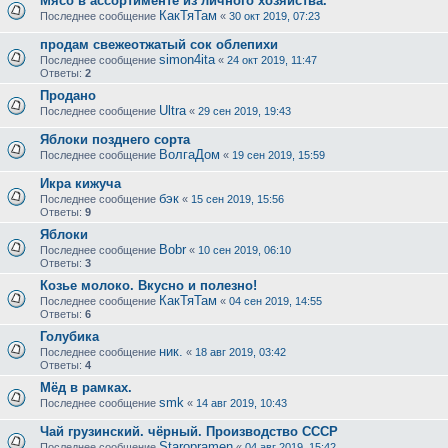
Мясо в ассортименте из личного хозяйства.
КакТяТам
Последнее сообщение
«
30 окт 2019, 07:23
продам свежеотжатый сок облепихи
simon4ita
Последнее сообщение
«
24 окт 2019, 11:47
Ответы:
2
Продано
Ultra
Последнее сообщение
«
29 сен 2019, 19:43
Яблоки позднего сорта
ВолгаДом
Последнее сообщение
«
19 сен 2019, 15:59
Икра кижуча
бэк
Последнее сообщение
«
15 сен 2019, 15:56
Ответы:
9
Яблоки
Bobr
Последнее сообщение
«
10 сен 2019, 06:10
Ответы:
3
Козье молоко. Вкусно и полезно!
КакТяТам
Последнее сообщение
«
04 сен 2019, 14:55
Ответы:
6
Голубика
ник.
Последнее сообщение
«
18 авг 2019, 03:42
Ответы:
4
Мёд в рамках.
smk
Последнее сообщение
«
14 авг 2019, 10:43
Чай грузинский. чёрный. Производство СССР
Staropramen
Последнее сообщение
«
04 авг 2019, 15:42