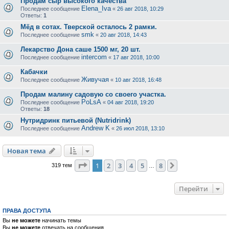
Продам сыр высокого качества
Elena_Iva
Последнее сообщение
«
26 авг 2018, 10:29
Ответы:
1
Мёд в сотах. Тверской осталось 2 рамки.
smk
Последнее сообщение
«
20 авг 2018, 14:43
Лекарство Дона саше 1500 мг, 20 шт.
intercom
Последнее сообщение
«
17 авг 2018, 10:00
Кабачки
Живучая
Последнее сообщение
«
10 авг 2018, 16:48
Продам малину садовую со своего участка.
PoLsA
Последнее сообщение
«
04 авг 2018, 19:20
Ответы:
18
Нутридринк питьевой (Nutridrink)
Andrew K
Последнее сообщение
«
26 июл 2018, 13:10
Новая тема
Страница
1
из
8
1
2
3
4
5
8
След.
319 тем
…
Перейти
ПРАВА ДОСТУПА
Вы
не можете
начинать темы
Вы
не можете
отвечать на сообщения