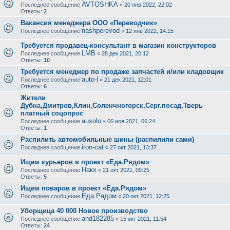
AVTOSHKA
Последнее сообщение
«
20 янв 2022, 22:02
Ответы:
2
Вакансия менеджера ООО «Переводчик»
nashperevod
Последнее сообщение
«
12 янв 2022, 14:15
Требуется продавец-консультант в магазин конструкторов
LMB
Последнее сообщение
«
28 дек 2021, 20:12
Ответы:
10
Требуется менеджер по продаже запчастей и/или кладовщик
auto-l
Последнее сообщение
«
21 дек 2021, 12:01
Ответы:
6
Жители
Дубна,Дмитров,Клин,Соленчногорск,Серг.посад,Тверь
платный соцопрос
ausolo
Последнее сообщение
«
06 ноя 2021, 06:24
Ответы:
1
Распилить автомобильные шины (распилили сами)
iron-cat
Последнее сообщение
«
27 окт 2021, 13:37
Ищем курьеров в проект «Еда.Рядом»
Накх
Последнее сообщение
«
21 окт 2021, 09:25
Ответы:
5
Ищем поваров в проект «Еда.Рядом»
Еда.Рядом
Последнее сообщение
«
20 окт 2021, 12:25
Уборщица 40 000 Новое производство
and182285
Последнее сообщение
«
15 окт 2021, 11:54
Ответы:
24