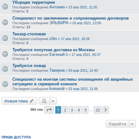
Уборщик территории
Антонио
Последнее сообщение
«
23 апр 2021, 11:20
Ответы:
2
Специалист по заключению и сопровождению договоров
ЭЛЬВИРА
Последнее сообщение
«
20 апр 2021, 13:56
Ответы:
13
Тензор-столовая
z0m
Последнее сообщение
«
17 апр 2021, 18:26
Ответы:
2
Требуется попутная доставка из Москвы
Евгений-1
Последнее сообщение
«
17 апр 2021, 05:37
Ответы:
3
Требуется повар
Таверна
Последнее сообщение
«
03 мар 2021, 12:40
Специалист на монтаж системы оповещения об аварийных
ситуациях в серверной комнате
koreandr
Последнее сообщение
«
02 мар 2021, 11:56
Новая тема
Страница
1
из
22
1
2
3
4
5
22
След.
960 тем
…
Перейти
ПРАВА ДОСТУПА