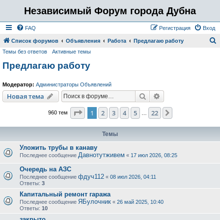
Независимый Форум города Дубна
FAQ
Регистрация
Вход
Список форумов
Объявления
Работа
Предлагаю работу
Темы без ответов
Активные темы
о
Предлагаю работу
и
с
Модератор:
Администраторы Объявлений
к
Поиск
Расширенный пои
Новая тема
Страница
1
из
22
1
2
3
4
5
22
След.
960 тем
…
Темы
Уложить трубы в канаву
Давнотутживем
Последнее сообщение
«
17 июл 2026, 08:25
Очередь на АЗС
фдуч112
Последнее сообщение
«
08 июл 2026, 04:11
Ответы:
3
Капитальный ремонт гаража
ЯБулочник
Последнее сообщение
«
26 май 2025, 10:40
Ответы:
10
закрыто