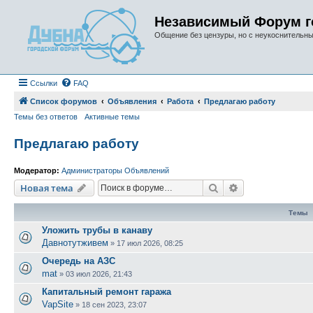
Независимый Форум г
Общение без цензуры, но с неукоснительн
Ссылки
FAQ
Список форумов
Объявления
Работа
Предлагаю работу
Темы без ответов
Активные темы
Предлагаю работу
Модератор:
Администраторы Объявлений
Поиск
Расширенный п
Новая тема
Темы
Уложить трубы в канаву
Давнотутживем
»
17 июл 2026, 08:25
Очередь на АЗС
mat
»
03 июл 2026, 21:43
Капитальный ремонт гаража
VapSite
»
18 сен 2023, 23:07