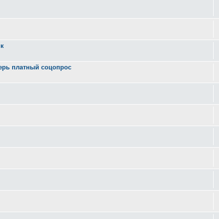
ик
ерь платный соцопрос