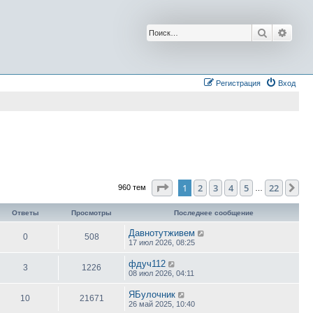
Поиск
Расш
Регистрация
Вход
Страница
1
из
22
1
2
3
4
5
22
Сл
960 тем
…
Ответы
Просмотры
Последнее сообщение
Давнотутживем
0
508
17 июл 2026, 08:25
фдуч112
3
1226
08 июл 2026, 04:11
ЯБулочник
10
21671
26 май 2025, 10:40