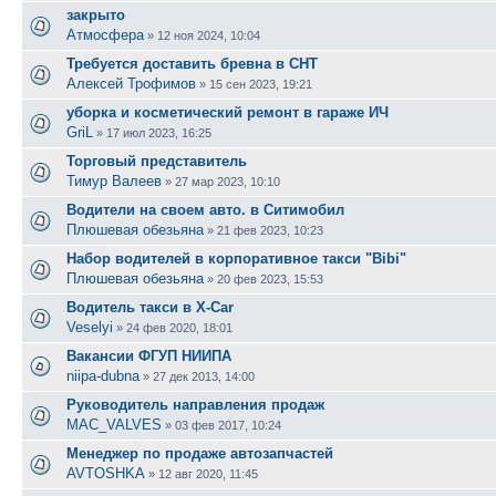
закрыто
Атмосфера
»
12 ноя 2024, 10:04
Требуется доставить бревна в СНТ
Алексей Трофимов
»
15 сен 2023, 19:21
уборка и косметический ремонт в гараже ИЧ
GriL
»
17 июл 2023, 16:25
Торговый представитель
Тимур Валеев
»
27 мар 2023, 10:10
Водители на своем авто. в Ситимобил
Плюшевая обезьяна
»
21 фев 2023, 10:23
Набор водителей в корпоративное такси "Bibi"
Плюшевая обезьяна
»
20 фев 2023, 15:53
Водитель такси в X-Car
Veselyi
»
24 фев 2020, 18:01
Вакансии ФГУП НИИПА
niipa-dubna
»
27 дек 2013, 14:00
Руководитель направления продаж
MAC_VALVES
»
03 фев 2017, 10:24
Менеджер по продаже автозапчастей
AVTOSHKA
»
12 авг 2020, 11:45