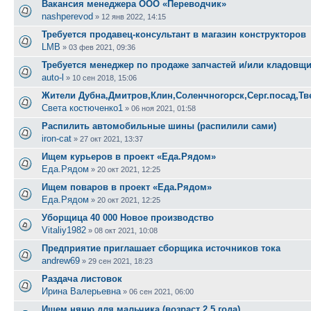
Вакансия менеджера ООО «Переводчик»
nashperevod
»
12 янв 2022, 14:15
Требуется продавец-консультант в магазин конструкторов
LMB
»
03 фев 2021, 09:36
Требуется менеджер по продаже запчастей и/или кладовщ
auto-l
»
10 сен 2018, 15:06
Жители Дубна,Дмитров,Клин,Соленчногорск,Серг.посад,Тв
Света костюченко1
»
06 ноя 2021, 01:58
Распилить автомобильные шины (распилили сами)
iron-cat
»
27 окт 2021, 13:37
Ищем курьеров в проект «Еда.Рядом»
Еда.Рядом
»
20 окт 2021, 12:25
Ищем поваров в проект «Еда.Рядом»
Еда.Рядом
»
20 окт 2021, 12:25
Уборщица 40 000 Новое производство
Vitaliy1982
»
08 окт 2021, 10:08
Предприятие приглашает сборщика источников тока
andrew69
»
29 сен 2021, 18:23
Раздача листовок
Ирина Валерьевна
»
06 сен 2021, 06:00
Ищем няню для мальчика (возраст 2,5 года)