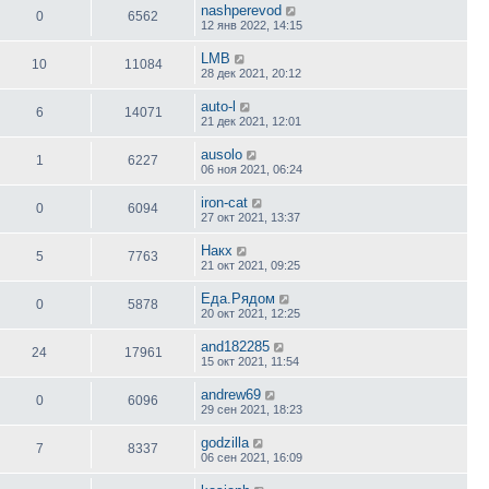
nashperevod
0
6562
12 янв 2022, 14:15
LMB
10
11084
28 дек 2021, 20:12
auto-l
6
14071
21 дек 2021, 12:01
ausolo
1
6227
06 ноя 2021, 06:24
iron-cat
0
6094
27 окт 2021, 13:37
Накх
5
7763
21 окт 2021, 09:25
Еда.Рядом
0
5878
20 окт 2021, 12:25
and182285
24
17961
15 окт 2021, 11:54
andrew69
0
6096
29 сен 2021, 18:23
godzilla
7
8337
06 сен 2021, 16:09