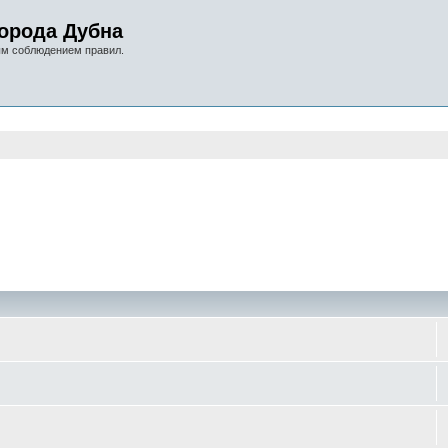
орода Дубна
ым соблюдением правил.
оиск