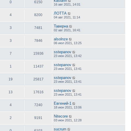
kasianh
0
6150
16 авг 2021, 14:01
ЛОТТА
4
8200
04 авг 2021, 11:14
Таверна
3
7481
02 авг 2021, 16:41
alsolnze
3
7846
06 июл 2021, 13:25
sstepanov
7
15936
23 июн 2021, 13:42
sstepanov
1
11437
23 июн 2021, 13:41
sstepanov
19
25817
23 июн 2021, 13:41
sstepanov
13
17616
23 июн 2021, 13:41
Евгений-1
4
7240
18 июн 2021, 13:06
Nitecore
2
9191
03 июн 2021, 12:28
sucrum
0
6103