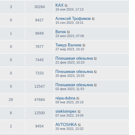
KAX
3
30284
16 ноя 2024, 17:13
Алексей Трофимов
0
9427
15 сен 2023, 19:21
Витек
1
9949
23 июл 2023, 07:06
Тимур Валеев
0
7877
27 мар 2023, 10:10
Плюшевая обезьяна
0
7445
21 фев 2023, 10:23
Плюшевая обезьяна
0
7333
20 фев 2023, 15:53
Плюшевая обезьяна
5
12547
02 фев 2023, 11:53
niipa-dubna
29
47684
09 янв 2023, 20:19
stekloimpex
6
12500
07 ноя 2022, 14:04
AVTOSHKA
2
9454
20 янв 2022, 22:02