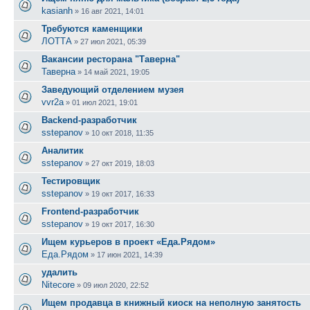
kasianh
»
16 авг 2021, 14:01
Требуются каменщики
ЛОТТА
»
27 июл 2021, 05:39
Вакансии ресторана "Таверна"
Таверна
»
14 май 2021, 19:05
Заведующий отделением музея
vvr2a
»
01 июл 2021, 19:01
Backend-разработчик
sstepanov
»
10 окт 2018, 11:35
Аналитик
sstepanov
»
27 окт 2019, 18:03
Тестировщик
sstepanov
»
19 окт 2017, 16:33
Frontend-разработчик
sstepanov
»
19 окт 2017, 16:30
Ищем курьеров в проект «Еда.Рядом»
Еда.Рядом
»
17 июн 2021, 14:39
удалить
Nitecore
»
09 июл 2020, 22:52
Ищем продавца в книжный киоск на неполную занятость