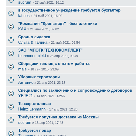
sucrum
»
27 май 2021, 16:12
в государственное учреждение требуется бухгалтер
latinos
»
24 май 2021, 16:00
"Компания "Кронштадт" - беспилотники
KAX
»
21 май 2021, 07:02
Срочно сиделка
Ольга & Галина
»
21 май 2021, 09:54
ЗАО "МПОТК"ТЕХНОКОМПЛЕКТ"
technocomplekt
»
23 апр 2021, 09:49
Сборщики теплиц с опытом работы.
mals
»
18 сен 2015, 23:09
Уборщик территории
Антонио
»
21 апр 2021, 23:13
Специалист по заключению и сопровождению договоров
YBJE21
»
14 апр 2021, 13:56
Тензор-столовая
Heinz Lehmann
»
17 апр 2021, 12:26
Требуется попутная доставка из Москвы
sucrum
»
16 апр 2021, 17:48
Требуется повар
Таверна
»
03 мар 2021, 12:40