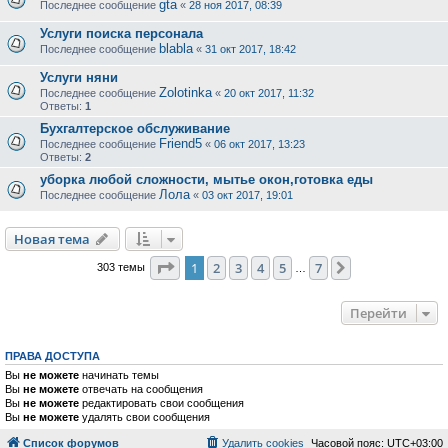
gta
Последнее сообщение
«
28 ноя 2017, 08:39
Услуги поиска персонала
blabla
Последнее сообщение
«
31 окт 2017, 18:42
Услуги няни
Zolotinka
Последнее сообщение
«
20 окт 2017, 11:32
Ответы:
1
Бухгалтерское обслуживание
Friend5
Последнее сообщение
«
06 окт 2017, 13:23
Ответы:
2
уборка любой сложности, мытье окон,готовка еды
Лола
Последнее сообщение
«
03 окт 2017, 19:01
Новая тема
Страница
1
из
7
1
2
3
4
5
7
След.
303 темы
…
Перейти
ПРАВА ДОСТУПА
Вы
не можете
начинать темы
Вы
не можете
отвечать на сообщения
Вы
не можете
редактировать свои сообщения
Вы
не можете
удалять свои сообщения
Список форумов
Удалить cookies
Часовой пояс:
UTC+03:00