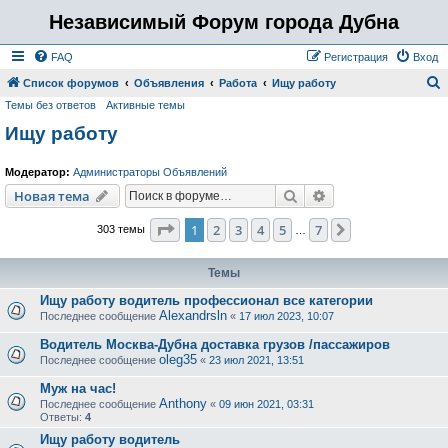
Независимый Форум города Дубна
FAQ
Регистрация
Вход
Список форумов
Объявления
Работа
Ищу работу
Темы без ответов
Активные темы
о
Ищу работу
и
с
Модератор:
Администраторы Объявлений
к
Поиск
Расширенный пои
Новая тема
Страница
1
из
7
1
2
3
4
5
7
След.
303 темы
…
Темы
Ищу работу водитель профессионал все категории
Alexandrsln
Последнее сообщение
«
17 июл 2023, 10:07
Водитель Москва-Дубна доставка грузов /пассажиров
oleg35
Последнее сообщение
«
23 июл 2021, 13:51
Муж на час!
Anthony
Последнее сообщение
«
09 июн 2021, 03:31
Ответы:
4
Ищу работу водитель