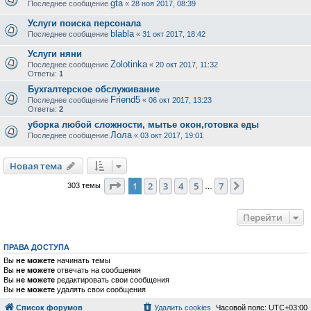
gta
Последнее сообщение
«
28 ноя 2017, 08:39
Услуги поиска персонала
blabla
Последнее сообщение
«
31 окт 2017, 18:42
Услуги няни
Zolotinka
Последнее сообщение
«
20 окт 2017, 11:32
Ответы:
1
Бухгалтерское обслуживание
Friend5
Последнее сообщение
«
06 окт 2017, 13:23
Ответы:
2
уборка любой сложности, мытье окон,готовка еды
Лола
Последнее сообщение
«
03 окт 2017, 19:01
Новая тема
Страница
1
из
7
1
2
3
4
5
7
След.
303 темы
…
Перейти
ПРАВА ДОСТУПА
Вы
не можете
начинать темы
Вы
не можете
отвечать на сообщения
Вы
не можете
редактировать свои сообщения
Вы
не можете
удалять свои сообщения
Список форумов
Удалить cookies
Часовой пояс:
UTC+03:00