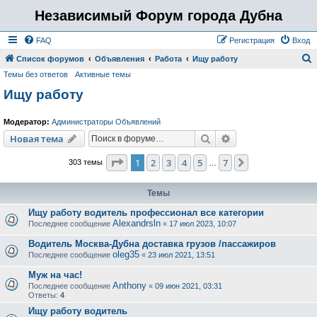
Независимый Форум города Дубна
FAQ
Регистрация
Вход
Список форумов
Объявления
Работа
Ищу работу
Темы без ответов
Активные темы
о
Ищу работу
и
с
Модератор:
Администраторы Объявлений
к
Поиск
Расширенный пои
Новая тема
Страница
1
из
7
1
2
3
4
5
7
След.
303 темы
…
Темы
Ищу работу водитель профессионал все категории
Alexandrsln
Последнее сообщение
«
17 июл 2023, 10:07
Водитель Москва-Дубна доставка грузов /пассажиров
oleg35
Последнее сообщение
«
23 июл 2021, 13:51
Муж на час!
Anthony
Последнее сообщение
«
09 июн 2021, 03:31
Ответы:
4
Ищу работу водитель