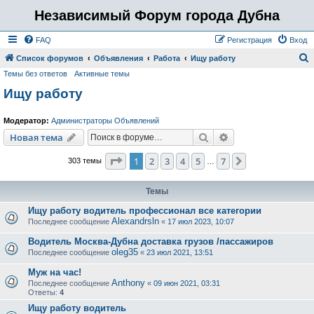
Независимый Форум города Дубна
FAQ
Регистрация
Вход
Список форумов
Объявления
Работа
Ищу работу
Темы без ответов
Активные темы
о
Ищу работу
и
с
Модератор:
Администраторы Объявлений
к
Поиск
Расширенный пои
Новая тема
Страница
1
из
7
1
2
3
4
5
7
След.
303 темы
…
Темы
Ищу работу водитель профессионал все категории
Alexandrsln
Последнее сообщение
«
17 июл 2023, 10:07
Водитель Москва-Дубна доставка грузов /пассажиров
oleg35
Последнее сообщение
«
23 июл 2021, 13:51
Муж на час!
Anthony
Последнее сообщение
«
09 июн 2021, 03:31
Ответы:
4
Ищу работу водитель