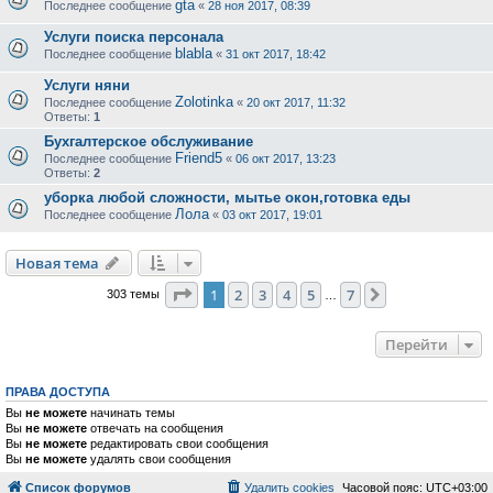
gta
Последнее сообщение
«
28 ноя 2017, 08:39
Услуги поиска персонала
blabla
Последнее сообщение
«
31 окт 2017, 18:42
Услуги няни
Zolotinka
Последнее сообщение
«
20 окт 2017, 11:32
Ответы:
1
Бухгалтерское обслуживание
Friend5
Последнее сообщение
«
06 окт 2017, 13:23
Ответы:
2
уборка любой сложности, мытье окон,готовка еды
Лола
Последнее сообщение
«
03 окт 2017, 19:01
Новая тема
Страница
1
из
7
1
2
3
4
5
7
След.
303 темы
…
Перейти
ПРАВА ДОСТУПА
Вы
не можете
начинать темы
Вы
не можете
отвечать на сообщения
Вы
не можете
редактировать свои сообщения
Вы
не можете
удалять свои сообщения
Список форумов
Удалить cookies
Часовой пояс:
UTC+03:00