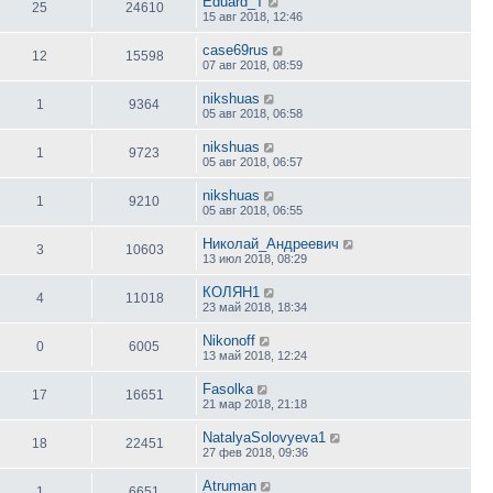
Eduard_T
25
24610
15 авг 2018, 12:46
case69rus
12
15598
07 авг 2018, 08:59
nikshuas
1
9364
05 авг 2018, 06:58
nikshuas
1
9723
05 авг 2018, 06:57
nikshuas
1
9210
05 авг 2018, 06:55
Николай_Андреевич
3
10603
13 июл 2018, 08:29
КОЛЯН1
4
11018
23 май 2018, 18:34
Nikonoff
0
6005
13 май 2018, 12:24
Fasolka
17
16651
21 мар 2018, 21:18
NatalyaSolovyeva1
18
22451
27 фев 2018, 09:36
Atruman
1
6651