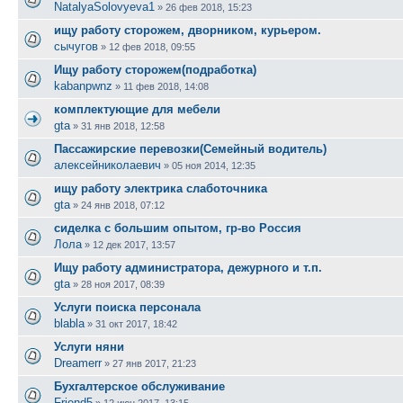
NatalyaSolovyeva1
»
26 фев 2018, 15:23
ищу работу сторожем, дворником, курьером.
сычугов
»
12 фев 2018, 09:55
Ищу работу сторожем(подработка)
kabanpwnz
»
11 фев 2018, 14:08
комплектующие для мебели
gta
»
31 янв 2018, 12:58
Пассажирские перевозки(Семейный водитель)
алексейниколаевич
»
05 ноя 2014, 12:35
ищу работу электрика слаботочника
gta
»
24 янв 2018, 07:12
сиделка с большим опытом, гр-во Россия
Лола
»
12 дек 2017, 13:57
Ищу работу администратора, дежурного и т.п.
gta
»
28 ноя 2017, 08:39
Услуги поиска персонала
blabla
»
31 окт 2017, 18:42
Услуги няни
Dreamerr
»
27 янв 2017, 21:23
Бухгалтерское обслуживание
Friend5
»
12 июн 2017, 13:15