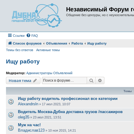
Независимый Форум г
Общение без цензуры, но с неукоснительн
Ссылки
FAQ
Список форумов
Объявления
Работа
Ищу работу
Темы без ответов
Активные темы
Ищу работу
Модератор:
Администраторы Объявлений
Поиск
Расширенный п
Новая тема
Темы
Ищу работу водитель профессионал все категории
Alexandrsln
»
17 июл 2023, 10:07
Водитель Москва-Дубна доставка грузов /пассажиров
oleg35
»
23 июл 2021, 13:51
Муж на час!
Владислав123
»
10 ноя 2015, 14:21