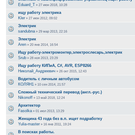
Eduard_T
»
27 июн 2018, 10:28
ищу работу электрика
Kler
»
27 июн 2012, 09:02
Электрик
sandubna
»
29 мар 2013, 22:16
Электрик
Aren
»
20 янв 2014, 16:54
Ищу работу-электромонтер,электрослесарь,электрик
Srub
»
28 ноя 2013, 23:29
Ищу работу КИПиА, C#, AVR, ESP8266
Николай_Андреевич
»
26 окт 2015, 12:43
Водитель с личным автобусом
КОЛЯН1
»
10 сен 2014, 21:57
Сложный технический перевод (англ.-рус.)
Nikonoff
»
13 май 2018, 12:24
Архитектор
Fasolka
»
01 июл 2013, 13:29
Женщина 43 года без в.п. ищет подработку
Yulia-master
»
16 янв 2011, 19:24
В поисках работы.