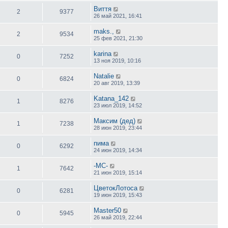
Виття
2
9377
26 май 2021, 16:41
maks.,
2
9534
25 фев 2021, 21:30
karina
0
7252
13 ноя 2019, 10:16
Natalie
0
6824
20 авг 2019, 13:39
Katana_142
1
8276
23 июл 2019, 14:52
Максим (дед)
1
7238
28 июн 2019, 23:44
пима
0
6292
24 июн 2019, 14:34
-МС-
1
7642
21 июн 2019, 15:14
ЦветокЛотоса
0
6281
19 июн 2019, 15:43
Master50
0
5945
26 май 2019, 22:44