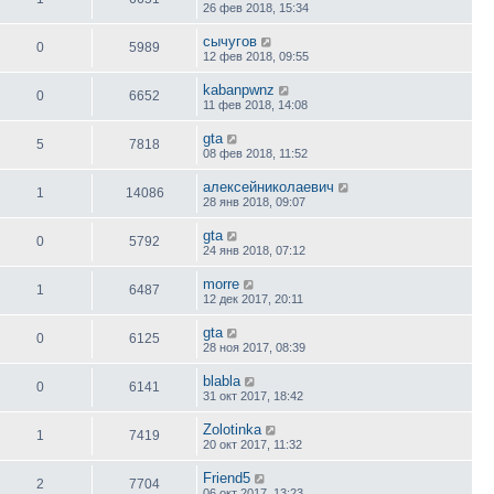
26 фев 2018, 15:34
сычугов
0
5989
12 фев 2018, 09:55
kabanpwnz
0
6652
11 фев 2018, 14:08
gta
5
7818
08 фев 2018, 11:52
алексейниколаевич
1
14086
28 янв 2018, 09:07
gta
0
5792
24 янв 2018, 07:12
morre
1
6487
12 дек 2017, 20:11
gta
0
6125
28 ноя 2017, 08:39
blabla
0
6141
31 окт 2017, 18:42
Zolotinka
1
7419
20 окт 2017, 11:32
Friend5
2
7704
06 окт 2017, 13:23