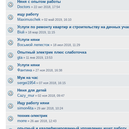
Няня с опытом работы
Doctors
»
22 окт 2018, 17:54
ищу работу
Maximuschek
»
02 май 2019, 16:10
Услуги по ремонту квартир и строительству на дачных уча
Biuli
»
18 мар 2019, 11:15
Услуги няни
Восьмой лепесток
»
18 июл 2018, 11:29
Опытный электрик плюс слаботочка
gta
»
11 янв 2019, 13:53
Услуги няни
Фантина
»
27 ноя 2018, 16:38
Муж на час
sergei1954
»
07 ноя 2018, 16:15
Няня для детей
Cazy_mur
»
02 ноя 2018, 09:47
Ищу работу няни
simon4ita
»
29 авг 2018, 10:24
техник-электрик
morre
»
26 авг 2018, 12:43
опытный и квалифицированный управленец ищет работу