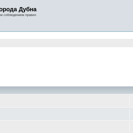
орода Дубна
ым соблюдением правил.
оиск