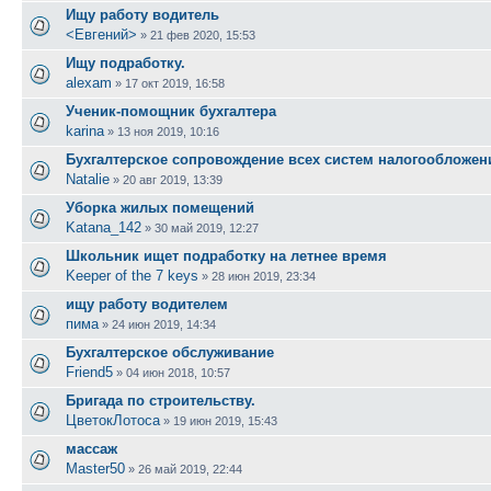
Ищу работу водитель
<Евгений>
»
21 фев 2020, 15:53
Ищу подработку.
alexam
»
17 окт 2019, 16:58
Ученик-помощник бухгалтера
karina
»
13 ноя 2019, 10:16
Бухгалтерское сопровождение всех систем налогообложен
Natalie
»
20 авг 2019, 13:39
Уборка жилых помещений
Katana_142
»
30 май 2019, 12:27
Школьник ищет подработку на летнее время
Keeper of the 7 keys
»
28 июн 2019, 23:34
ищу работу водителем
пима
»
24 июн 2019, 14:34
Бухгалтерское обслуживание
Friend5
»
04 июн 2018, 10:57
Бригада по строительству.
ЦветокЛотоса
»
19 июн 2019, 15:43
массаж
Master50
»
26 май 2019, 22:44