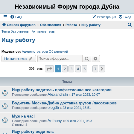
Независимый Форум города Дубна
FAQ
Регистрация
Вход
Список форумов
Объявления
Работа
Ищу работу
Темы без ответов
Активные темы
о
Ищу работу
и
с
Модератор:
Администраторы Объявлений
к
Поиск
Расширенный пои
Новая тема
Страница
1
из
7
1
2
3
4
5
7
След.
303 темы
…
Темы
Ищу работу водитель профессионал все категории
Alexandrsln
Последнее сообщение
«
17 июл 2023, 10:07
Водитель Москва-Дубна доставка грузов /пассажиров
oleg35
Последнее сообщение
«
23 июл 2021, 13:51
Муж на час!
Anthony
Последнее сообщение
«
09 июн 2021, 03:31
Ответы:
4
Ищу работу водитель