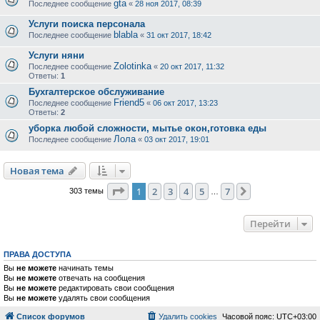
gta
Последнее сообщение
«
28 ноя 2017, 08:39
Услуги поиска персонала
blabla
Последнее сообщение
«
31 окт 2017, 18:42
Услуги няни
Zolotinka
Последнее сообщение
«
20 окт 2017, 11:32
Ответы:
1
Бухгалтерское обслуживание
Friend5
Последнее сообщение
«
06 окт 2017, 13:23
Ответы:
2
уборка любой сложности, мытье окон,готовка еды
Лола
Последнее сообщение
«
03 окт 2017, 19:01
Новая тема
Страница
1
из
7
1
2
3
4
5
7
След.
303 темы
…
Перейти
ПРАВА ДОСТУПА
Вы
не можете
начинать темы
Вы
не можете
отвечать на сообщения
Вы
не можете
редактировать свои сообщения
Вы
не можете
удалять свои сообщения
Список форумов
Удалить cookies
Часовой пояс:
UTC+03:00