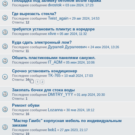
Площадка под заливку бетоном возле гаража
dvostok
Последнее сообщение
«
03 сен 2024, 17:23
Где вырезасть стекла?
Twist_again
Последнее сообщение
«
29 авг 2024, 14:53
Ответы:
12
требуется установить плинтус в коредоре
xlive
Последнее сообщение
«
05 авг 2024, 11:32
Куда сдать электронный лом?
Дуралей Дуралеевич
Последнее сообщение
«
24 июн 2024, 13:26
Ответы:
11
Обшить пластиковыми панелями санузел.
IT_ADM
Последнее сообщение
«
05 июн 2024, 10:06
Срочно установить кондиционер
TK-765
Последнее сообщение
«
10 май 2024, 17:03
Ответы:
34
1
2
Закопать бочки для стока воды
DMITRY_YYY
Последнее сообщение
«
01 апр 2024, 20:30
Ответы:
1
Ремонт обуви
Lozanna
Последнее сообщение
«
30 янв 2024, 18:12
Ответы:
16
"Мастер Гамбс" корпусная мебель по индивидуальным
заказам
bob1
Последнее сообщение
«
27 дек 2023, 21:17
Ответы:
19