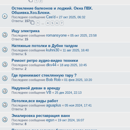
1
2
Остекление балконов и лоджий. Окна ПВХ.
Обшивка.Хоз.Блоки.
Cee'd
Последнее сообщение
«
27 окт 2025, 06:32
Ответы:
157
1
4
5
6
7
…
Ищу электрика
romansyone
Последнее сообщение
«
05 окт 2025, 23:58
Ответы:
15
Натяжные потолки в Дубне талдом
kuhni30
Последнее сообщение
«
11 авг 2025, 16:40
Ответы:
5
Ремонт ретро аудио-видео техники
dkv44
Последнее сообщение
«
18 апр 2025, 10:45
Ответы:
2
Где принимают стеклянную тару ?
Bob Rob
Последнее сообщение
«
01 фев 2025, 10:20
Надувной диван в аренду
VB
Последнее сообщение
«
25 дек 2024, 22:13
Потолки,все виды работ
aguaplus
Последнее сообщение
«
05 ноя 2024, 17:41
Ответы:
3
Эмалировка реставрация ванн
egsn
Последнее сообщение
«
19 окт 2024, 16:07
Ответы:
8