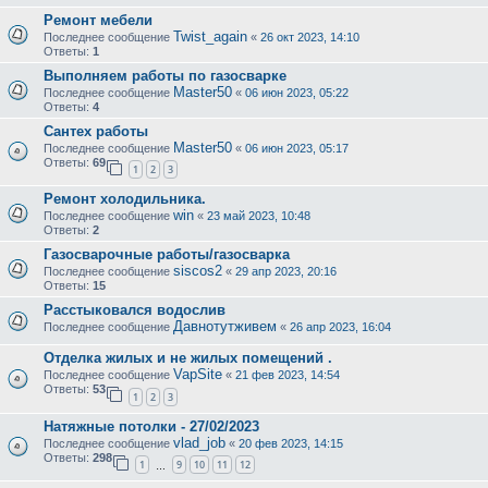
Ремонт мебели
Twist_again
Последнее сообщение
«
26 окт 2023, 14:10
Ответы:
1
Выполняем работы по газосварке
Master50
Последнее сообщение
«
06 июн 2023, 05:22
Ответы:
4
Сантех работы
Master50
Последнее сообщение
«
06 июн 2023, 05:17
Ответы:
69
1
2
3
Ремонт холодильника.
win
Последнее сообщение
«
23 май 2023, 10:48
Ответы:
2
Газосварочные работы/газосварка
siscos2
Последнее сообщение
«
29 апр 2023, 20:16
Ответы:
15
Расстыковался водослив
Давнотутживем
Последнее сообщение
«
26 апр 2023, 16:04
Отделка жилых и не жилых помещений .
VapSite
Последнее сообщение
«
21 фев 2023, 14:54
Ответы:
53
1
2
3
Натяжные потолки - 27/02/2023
vlad_job
Последнее сообщение
«
20 фев 2023, 14:15
Ответы:
298
1
9
10
11
12
…