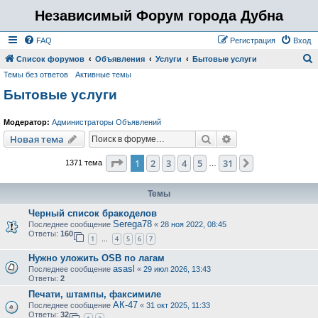
Независимый Форум города Дубна
FAQ
Регистрация
Вход
Список форумов
Объявления
Услуги
Бытовые услуги
Темы без ответов
Активные темы
о
Бытовые услуги
и
с
Модератор:
Администраторы Объявлений
к
Поиск
Расширенный пои
Новая тема
Страница
1
из
31
1
2
3
4
5
31
След.
1371 тема
…
Темы
Черный список бракоделов
Serega78
Последнее сообщение
«
28 ноя 2022, 08:45
Ответы:
160
1
4
5
6
7
…
Нужно уложить OSB по лагам
asasl
Последнее сообщение
«
29 июл 2026, 13:43
Ответы:
2
Печати, штампы, факсимиле
АК-47
Последнее сообщение
«
31 окт 2025, 11:33
Ответы:
32