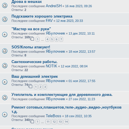
Дрова в мешках
AndreiSH
Последнее сообщение
«
16 янв 2023, 09:26
Ответы:
2
Подскажите хорошего электрика
FAV
Последнее сообщение
«
12 янв 2023, 20:33
"Мастер на все руки"
ЯБулочник
Последнее сообщение
«
13 дек 2022, 10:11
Ответы:
169
1
4
5
6
7
…
SOS!Клопы атакуют!
ЯБулочник
Последнее сообщение
«
18 ноя 2022, 13:57
Ответы:
8
Сантехнические работы.
NOTIK
Последнее сообщение
«
12 ноя 2022, 08:04
Ответы:
22
Ваш домашний электрик
ЯБулочник
Последнее сообщение
«
01 ноя 2022, 17:55
Ответы:
74
1
2
3
Утеплитель и комплектующие для деревянного дома.
ЯБулочник
Последнее сообщение
«
27 сен 2022, 11:23
Ремонт сотовых,планшетов,теле-,аудио-,видео-,ноутбуков
т.д.
TeleBoss
Последнее сообщение
«
18 сен 2022, 10:35
Ответы:
340
1
11
12
13
14
…