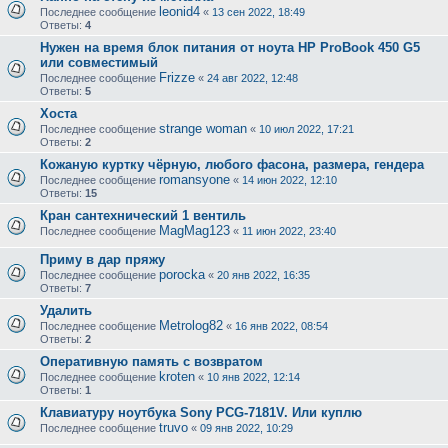
leonid4
Последнее сообщение
«
13 сен 2022, 18:49
Ответы:
4
Нужен на время блок питания от ноута HP ProBook 450 G5
или совместимый
Frizze
Последнее сообщение
«
24 авг 2022, 12:48
Ответы:
5
Хоста
strange woman
Последнее сообщение
«
10 июл 2022, 17:21
Ответы:
2
Кожаную куртку чёрную, любого фасона, размера, гендера
romansyone
Последнее сообщение
«
14 июн 2022, 12:10
Ответы:
15
Кран сантехнический 1 вентиль
MagMag123
Последнее сообщение
«
11 июн 2022, 23:40
Приму в дар пряжу
porocka
Последнее сообщение
«
20 янв 2022, 16:35
Ответы:
7
Удалить
Metrolog82
Последнее сообщение
«
16 янв 2022, 08:54
Ответы:
2
Оперативную память с возвратом
kroten
Последнее сообщение
«
10 янв 2022, 12:14
Ответы:
1
Клавиатуру ноутбука Sony PCG-7181V. Или куплю
truvo
Последнее сообщение
«
09 янв 2022, 10:29