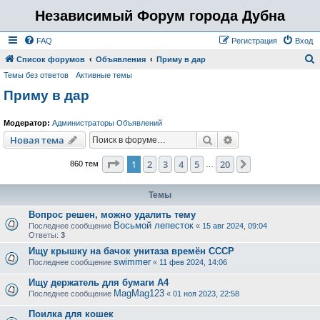
Независимый Форум города Дубна
FAQ
Регистрация
Вход
Список форумов
Объявления
Приму в дар
Темы без ответов
Активные темы
о
Приму в дар
и
с
Модератор:
Администраторы Объявлений
к
Поиск
Расширенный пои
Новая тема
Страница
1
из
20
1
2
3
4
5
20
След.
860 тем
…
Темы
Вопрос решен, можно удалить тему
Восьмой лепесток
Последнее сообщение
«
15 авг 2024, 09:04
Ответы:
3
Ищу крышку на бачок унитаза времён СССР
swimmer
Последнее сообщение
«
11 фев 2024, 14:06
Ищу держатель для бумаги А4
MagMag123
Последнее сообщение
«
01 ноя 2023, 22:58
Поилка для кошек