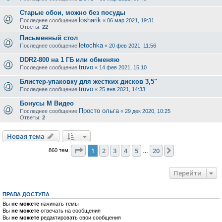
Cтарые обои, можно без посуды
losharik
Последнее сообщение
«
06 мар 2021, 19:31
Ответы:
22
Письменный стол
letochka
Последнее сообщение
«
20 фев 2021, 11:56
DDR2-800 на 1 ГБ или обменяю
truvo
Последнее сообщение
«
14 фев 2021, 15:10
Блистер-упаковку для жестких дисков 3,5"
truvo
Последнее сообщение
«
25 янв 2021, 14:33
Бонусы М Видео
Просто ольга
Последнее сообщение
«
29 дек 2020, 10:25
Ответы:
2
Новая тема
Страница
1
из
20
1
2
3
4
5
20
След.
860 тем
…
Перейти
ПРАВА ДОСТУПА
Вы
не можете
начинать темы
Вы
не можете
отвечать на сообщения
Вы
не можете
редактировать свои сообщения