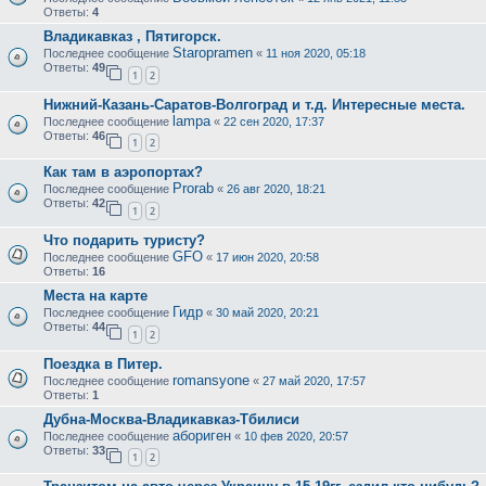
Ответы:
4
Владикавказ , Пятигорск.
Staropramen
Последнее сообщение
«
11 ноя 2020, 05:18
Ответы:
49
1
2
Нижний-Казань-Саратов-Волгоград и т.д. Интересные места.
lampa
Последнее сообщение
«
22 сен 2020, 17:37
Ответы:
46
1
2
Как там в аэропортах?
Prorab
Последнее сообщение
«
26 авг 2020, 18:21
Ответы:
42
1
2
Что подарить туристу?
GFO
Последнее сообщение
«
17 июн 2020, 20:58
Ответы:
16
Места на карте
Гидр
Последнее сообщение
«
30 май 2020, 20:21
Ответы:
44
1
2
Поездка в Питер.
romansyone
Последнее сообщение
«
27 май 2020, 17:57
Ответы:
1
Дубна-Москва-Владикавказ-Тбилиси
абориген
Последнее сообщение
«
10 фев 2020, 20:57
Ответы:
33
1
2