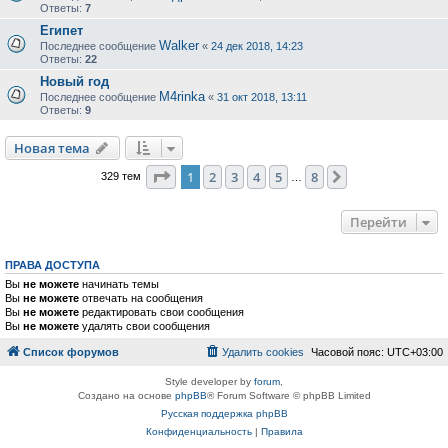
Ответы:
7
Египет
Walker
Последнее сообщение
«
24 дек 2018, 14:23
Ответы:
22
Новый год
M4rinka
Последнее сообщение
«
31 окт 2018, 13:11
Ответы:
9
Новая тема
Страница
1
из
8
1
2
3
4
5
8
След.
329 тем
…
Перейти
ПРАВА ДОСТУПА
Вы
не можете
начинать темы
Вы
не можете
отвечать на сообщения
Вы
не можете
редактировать свои сообщения
Вы
не можете
удалять свои сообщения
Список форумов
Удалить cookies
Часовой пояс:
UTC+03:00
Style developer by
forum
,
Создано на основе
phpBB
® Forum Software © phpBB Limited
Русская поддержка phpBB
Конфиденциальность
|
Правила