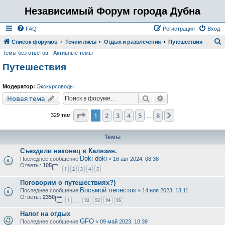
Независимый Форум города Дубна
FAQ
Регистрация
Вход
Список форумов
Точим лясы
Отдых и развлечения
Путешествия
Темы без ответов
Активные темы
о
Путешествия
и
с
Модератор:
Экскурсоводы
к
Поиск
Расширенный пои
Новая тема
Страница
1
из
8
1
2
3
4
5
8
След.
329 тем
…
Темы
Съездили наконец в Калязин.
Doki doki
Последнее сообщение
«
16 авг 2024, 08:38
Ответы:
105
1
2
3
4
5
Поговорим о путешествиях?)
Восьмой лепесток
Последнее сообщение
«
14 ноя 2023, 13:11
Ответы:
2350
1
92
93
94
95
…
Налог на отдых
GFO
Последнее сообщение
«
09 май 2023, 10:39