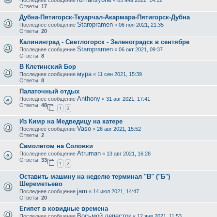
Ответы:
17
Дубна-Пятигорск-Ткуарчал-Акармара-Пятигорск-Дубна
Staropramen
Последнее сообщение
«
06 ноя 2021, 21:35
Ответы:
20
Калининград - Светлогорск - Зеленоградск в сентябре
Staropramen
Последнее сообщение
«
06 окт 2021, 09:37
Ответы:
8
В Клетинский Бор
мура
Последнее сообщение
«
11 сен 2021, 15:39
Ответы:
8
Палаточный отдых
Anthony
Последнее сообщение
«
31 авг 2021, 17:41
Ответы:
48
1
2
Из Кимр на Медведицу на катере
Vaso
Последнее сообщение
«
26 авг 2021, 15:52
Ответы:
2
Самолетом на Соловки
Atruman
Последнее сообщение
«
13 авг 2021, 16:28
Ответы:
33
1
2
Оставить машину на неделю терминал "В" ("Б")
Шереметьево
jam
Последнее сообщение
«
14 июл 2021, 14:47
Ответы:
20
Египет в ковидные времена
Восьмой лепесток
Последнее сообщение
«
12 янв 2021, 11:53