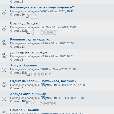
Ответы:
5
Кисловодск в апреле - куда податься?
very
Последнее сообщение
«
28 апр 2023, 10:41
Ответы:
30
1
2
Шар под Ларцево
LAPA
Последнее сообщение
«
06 фев 2023, 23:01
Ответы:
226
1
7
8
9
10
…
Калининград за неделю.
Vaso
Последнее сообщение
«
08 окт 2022, 20:08
Ответы:
23
До Кимр на теплоходе
Vaso
Последнее сообщение
«
20 авг 2022, 09:11
Ответы:
3
Хочу в Воронеж
timda
Последнее сообщение
«
03 июл 2022, 11:18
Ответы:
112
1
2
3
4
5
Отдых на Каспии ( Махачкала, Каспийск)
ЯБулочник
Последнее сообщение
«
30 июн 2022, 12:30
Ответы:
6
Аренда авто в Крыму
ЯБулочник
Последнее сообщение
«
07 янв 2022, 10:34
Ответы:
180
1
5
6
7
8
…
Самара и Нижний.
romansyone
Последнее сообщение
«
05 янв 2022, 14:12