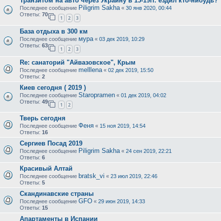
Транзитом на авто через Украину в 15-19гг. ездил кто-нибудь?
Piligrim Sakha
Последнее сообщение
«
30 янв 2020, 00:44
Ответы:
70
1
2
3
База отдыха в 300 км
мура
Последнее сообщение
«
03 дек 2019, 10:29
Ответы:
63
1
2
3
Re: санаторий "Айвазовское", Крым
melllena
Последнее сообщение
«
02 дек 2019, 15:50
Ответы:
2
Киев сегодня ( 2019 )
Staropramen
Последнее сообщение
«
01 дек 2019, 04:02
Ответы:
49
1
2
Тверь сегодня
Феня
Последнее сообщение
«
15 ноя 2019, 14:54
Ответы:
16
Сергиев Посад 2019
Piligrim Sakha
Последнее сообщение
«
24 сен 2019, 22:21
Ответы:
6
Красивый Алтай
bratsk_vi
Последнее сообщение
«
23 июл 2019, 22:46
Ответы:
5
Скандинавские страны
GFO
Последнее сообщение
«
29 июн 2019, 14:33
Ответы:
15
Апартаменты в Испании