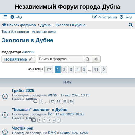
Независимый Форум города Дубна
FAQ
Регистрация
Вход
Список форумов
Дубна
Экология в Дубне
Темы без ответов
Активные темы
о
Экология в Дубне
и
с
Модератор:
Экологи
к
Поиск
Расширенный пои
Новая тема
Страница
1
из
11
1
2
3
4
5
11
След.
453 темы
…
Темы
Грибы 2026
wshs
Последнее сообщение
«
17 июл 2026, 13:13
Ответы:
1480
1
57
58
59
60
…
"Веселая" экология в Дубне
lik
Последнее сообщение
«
17 апр 2026, 18:03
Ответы:
106
1
2
3
4
5
Чистка рек
KAX
Последнее сообщение
«
14 апр 2026, 14:58