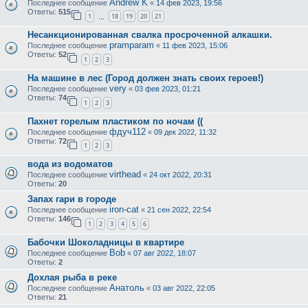
Andrew K
Последнее сообщение
«
14 фев 2023, 19:56
Ответы:
515
1
18
19
20
21
…
Несанкционированная свалка просроченной алкашки.
pramparam
Последнее сообщение
«
11 фев 2023, 15:06
Ответы:
52
1
2
3
На машине в лес (Город должен знать своих героев!)
very
Последнее сообщение
«
03 фев 2023, 01:21
Ответы:
74
1
2
3
Пахнет горелым пластиком по ночам ((
фдуч112
Последнее сообщение
«
09 дек 2022, 11:32
Ответы:
72
1
2
3
вода из водоматов
virthead
Последнее сообщение
«
24 окт 2022, 20:31
Ответы:
20
Запах гари в городе
iron-cat
Последнее сообщение
«
21 сен 2022, 22:54
Ответы:
146
1
2
3
4
5
6
Бабочки Шоколадницы в квартире
Bob
Последнее сообщение
«
07 авг 2022, 18:07
Ответы:
2
Дохлая рыба в реке
Анатоль
Последнее сообщение
«
03 авг 2022, 22:05
Ответы:
21