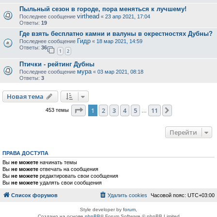
Пыльный сезон в городе, пора меняться к лучшему!
virthead
Последнее сообщение
«
23 апр 2021, 17:04
Ответы:
19
Где взять бесплатно камни и валуны в окрестностях Дубны?
Гидр
Последнее сообщение
«
18 мар 2021, 14:59
Ответы:
36
1
2
Птички - рейтинг Дубны
мура
Последнее сообщение
«
03 мар 2021, 08:18
Ответы:
3
Новая тема
Страница
1
из
11
1
2
3
4
5
11
След.
453 темы
…
Перейти
ПРАВА ДОСТУПА
Вы
не можете
начинать темы
Вы
не можете
отвечать на сообщения
Вы
не можете
редактировать свои сообщения
Вы
не можете
удалять свои сообщения
Список форумов
Удалить cookies
Часовой пояс:
UTC+03:00
Style developer by
forum
,
Создано на основе
phpBB
® Forum Software © phpBB Limited