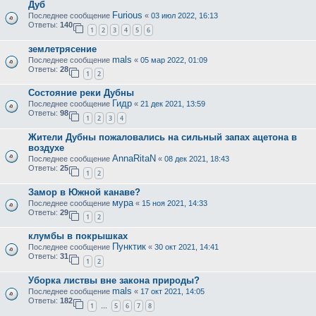
Дуб
Furious
Последнее сообщение
«
03 июл 2022, 16:13
Ответы:
140
1
2
3
4
5
6
землетрясение
mals
Последнее сообщение
«
05 мар 2022, 01:09
Ответы:
28
1
2
Состояние реки Дубны
Гидр
Последнее сообщение
«
21 дек 2021, 13:59
Ответы:
98
1
2
3
4
Жители Дубны пожаловались на сильный запах ацетона в
воздухе
AnnaRitaN
Последнее сообщение
«
08 дек 2021, 18:43
Ответы:
25
1
2
Замор в Южной канаве?
мура
Последнее сообщение
«
15 ноя 2021, 14:33
Ответы:
29
1
2
клумбы в покрышках
Пунктик
Последнее сообщение
«
30 окт 2021, 14:41
Ответы:
31
1
2
Уборка листвы вне закона природы?
mals
Последнее сообщение
«
17 окт 2021, 14:05
Ответы:
182
1
5
6
7
8
…