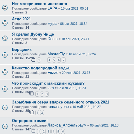
Нет материнского инстинкта
LAPA
Последнее сообщение
«
16 окт 2021, 00:51
Ответы:
2
Асдс 2021
мура
Последнее сообщение
«
06 окт 2021, 18:34
Ответы:
14
Я сделал Дубну Чище
Doors
Последнее сообщение
«
18 сен 2021, 23:41
Ответы:
3
Борщевик
MasterFly
Последнее сообщение
«
18 авг 2021, 07:24
Ответы:
152
1
4
5
6
7
…
Качество водопродной воды.
Frizze
Последнее сообщение
«
29 июн 2021, 23:17
Ответы:
23
Что происходит с майскими жуками?
jam
Последнее сообщение
«
02 июн 2021, 08:23
Ответы:
56
1
2
3
Зарыбления озера впарке семейного отдыха 2021
romansyone
Последнее сообщение
«
16 май 2021, 10:27
Ответы:
35
1
2
Остророжно змеи!
Лариса_Апфельбаум
Последнее сообщение
«
06 май 2021, 16:13
Ответы:
147
1
2
3
4
5
6