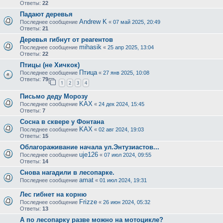
Ответы:
22
Падают деревья
Andrew K
Последнее сообщение
«
07 май 2025, 20:49
Ответы:
21
Деревья гибнут от реагентов
mihasik
Последнее сообщение
«
25 апр 2025, 13:04
Ответы:
22
Птицы (не Хичкок)
Птица
Последнее сообщение
«
27 янв 2025, 10:08
Ответы:
79
1
2
3
4
Письмо деду Морозу
KAX
Последнее сообщение
«
24 дек 2024, 15:45
Ответы:
7
Сосна в сквере у Фонтана
KAX
Последнее сообщение
«
02 авг 2024, 19:03
Ответы:
15
Облагораживание начала ул.Энтузиастов...
uje126
Последнее сообщение
«
07 июл 2024, 09:55
Ответы:
14
Снова нагадили в лесопарке.
amat
Последнее сообщение
«
01 июл 2024, 19:31
Лес гибнет на корню
Frizze
Последнее сообщение
«
26 июн 2024, 05:32
Ответы:
13
А по лесопарку разве можно на мотоцикле?