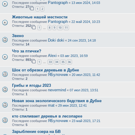
Pantograph
Последнее сообщение
«
13 июн 2024, 14:03
Ответы:
27
1
2
Животные нашей местности
Pantograph
Последнее сообщение
«
22 май 2024, 10:23
Ответы:
252
1
8
9
10
11
…
Звено
Doki doki
Последнее сообщение
«
24 сен 2023, 14:18
Ответы:
14
Что за птички?
Alexi
Последнее сообщение
«
03 авг 2023, 16:59
Ответы:
893
1
33
34
35
36
…
Шок от обрезки деревьев в Дубне
ЯБулочник
Последнее сообщение
«
20 июл 2023, 11:42
Ответы:
2
Грибы и ягоды 2023
nevermind
Последнее сообщение
«
07 июл 2023, 13:51
Ответы:
1
Новая зона экологического бедствия в Дубне
mat
Последнее сообщение
«
29 июн 2023, 12:41
Ответы:
1
кто спиливает деревья в лесопарке
ЯБулочник
Последнее сообщение
«
23 май 2023, 17:21
Ответы:
5
Зарыбление озера на БВ