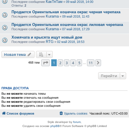
КакТяТам
Последнее сообщение
«
09 май 2018, 14:00
Ответы:
2
Продается Ориентальная кошечка окрас черная черепаха
Kurama
Последнее сообщение
«
09 май 2018, 11:43
Продается Ориентальная кошечка окрас лиловая черепаха
Kurama
Последнее сообщение
«
07 май 2018, 17:29
Хомячата и крысята ищут новый дом
RTG
Последнее сообщение
«
02 май 2018, 18:53
Новая тема
Страница
1
из
11
1
2
3
4
5
11
След.
468 тем
…
Перейти
ПРАВА ДОСТУПА
Вы
не можете
начинать темы
Вы
не можете
отвечать на сообщения
Вы
не можете
редактировать свои сообщения
Вы
не можете
удалять свои сообщения
Список форумов
Удалить cookies
Часовой пояс:
UTC+03:00
Style developer by
forum
,
Создано на основе
phpBB
® Forum Software © phpBB Limited