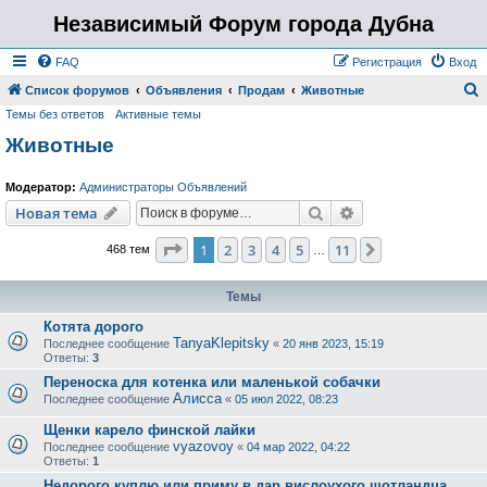
Независимый Форум города Дубна
FAQ
Регистрация
Вход
Список форумов
Объявления
Продам
Животные
Темы без ответов
Активные темы
о
Животные
и
с
Модератор:
Администраторы Объявлений
к
Поиск
Расширенный пои
Новая тема
Страница
1
из
11
1
2
3
4
5
11
След.
468 тем
…
Темы
Котята дорого
TanyaKlepitsky
Последнее сообщение
«
20 янв 2023, 15:19
Ответы:
3
Переноска для котенка или маленькой собачки
Алисса
Последнее сообщение
«
05 июл 2022, 08:23
Щенки карело финской лайки
vyazovoy
Последнее сообщение
«
04 мар 2022, 04:22
Ответы:
1
Недорого куплю или приму в дар вислоухого шотландца