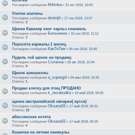
Котятки
M4rinka
Последнее сообщение
«
31 окт 2018, 10:04
Улитки ахатины
dmitrij6
Последнее сообщение
«
17 сен 2018, 13:57
Ответы:
3
Щенки Кавалер кинг чарльз спаниель
Бельченок
Последнее сообщение
«
10 сен 2018, 11:12
Ответы:
3
Поросята кармалы.1 месяц.
КакТяТам
Последнее сообщение
«
04 сен 2018, 10:40
Пудель той щенок на продажу.
Соланна
Последнее сообщение
«
26 авг 2018, 10:04
Ответы:
9
Щенок шиншиллы
a_supergirl
Последнее сообщение
«
04 июл 2018, 19:25
Ответы:
1
Продаю клетку для птиц ПРОДАНО
k_nezabudka
Последнее сообщение
«
24 май 2018, 09:26
щенки австралийской овчарки( аусси)
Oksana55
Последнее сообщение
«
17 май 2018, 06:31
Ответы:
18
абиссинские котята
Oksana55
Последнее сообщение
«
17 май 2018, 06:26
Ответы:
4
Кошечка на летние каникулы