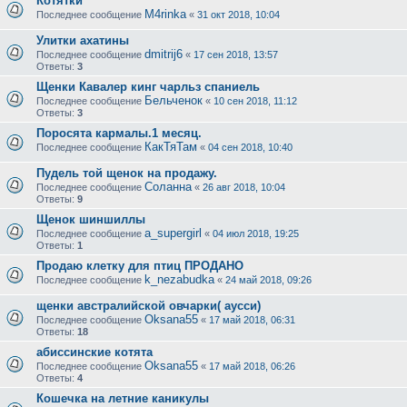
Котятки
M4rinka
Последнее сообщение
«
31 окт 2018, 10:04
Улитки ахатины
dmitrij6
Последнее сообщение
«
17 сен 2018, 13:57
Ответы:
3
Щенки Кавалер кинг чарльз спаниель
Бельченок
Последнее сообщение
«
10 сен 2018, 11:12
Ответы:
3
Поросята кармалы.1 месяц.
КакТяТам
Последнее сообщение
«
04 сен 2018, 10:40
Пудель той щенок на продажу.
Соланна
Последнее сообщение
«
26 авг 2018, 10:04
Ответы:
9
Щенок шиншиллы
a_supergirl
Последнее сообщение
«
04 июл 2018, 19:25
Ответы:
1
Продаю клетку для птиц ПРОДАНО
k_nezabudka
Последнее сообщение
«
24 май 2018, 09:26
щенки австралийской овчарки( аусси)
Oksana55
Последнее сообщение
«
17 май 2018, 06:31
Ответы:
18
абиссинские котята
Oksana55
Последнее сообщение
«
17 май 2018, 06:26
Ответы:
4
Кошечка на летние каникулы