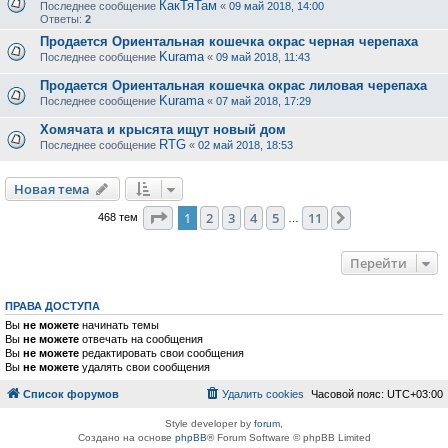
КакТяТам
Последнее сообщение
«
09 май 2018, 14:00
Ответы:
2
Продается Ориентальная кошечка окрас черная черепаха
Kurama
Последнее сообщение
«
09 май 2018, 11:43
Продается Ориентальная кошечка окрас лиловая черепаха
Kurama
Последнее сообщение
«
07 май 2018, 17:29
Хомячата и крысята ищут новый дом
RTG
Последнее сообщение
«
02 май 2018, 18:53
Новая тема
Страница
1
из
11
1
2
3
4
5
11
След.
468 тем
…
Перейти
ПРАВА ДОСТУПА
Вы
не можете
начинать темы
Вы
не можете
отвечать на сообщения
Вы
не можете
редактировать свои сообщения
Вы
не можете
удалять свои сообщения
Список форумов
Удалить cookies
Часовой пояс:
UTC+03:00
Style developer by
forum
,
Создано на основе
phpBB
® Forum Software © phpBB Limited