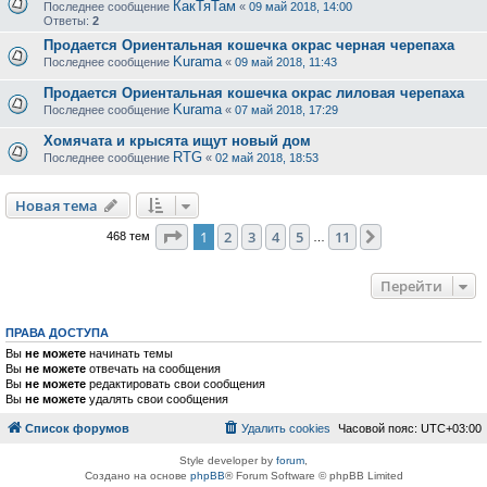
КакТяТам
Последнее сообщение
«
09 май 2018, 14:00
Ответы:
2
Продается Ориентальная кошечка окрас черная черепаха
Kurama
Последнее сообщение
«
09 май 2018, 11:43
Продается Ориентальная кошечка окрас лиловая черепаха
Kurama
Последнее сообщение
«
07 май 2018, 17:29
Хомячата и крысята ищут новый дом
RTG
Последнее сообщение
«
02 май 2018, 18:53
Новая тема
Страница
1
из
11
1
2
3
4
5
11
След.
468 тем
…
Перейти
ПРАВА ДОСТУПА
Вы
не можете
начинать темы
Вы
не можете
отвечать на сообщения
Вы
не можете
редактировать свои сообщения
Вы
не можете
удалять свои сообщения
Список форумов
Удалить cookies
Часовой пояс:
UTC+03:00
Style developer by
forum
,
Создано на основе
phpBB
® Forum Software © phpBB Limited