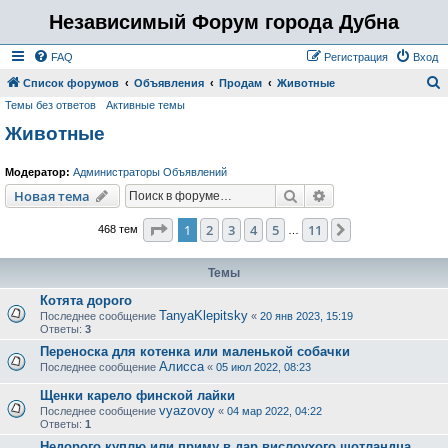
Независимый Форум города Дубна
FAQ
Регистрация
Вход
Список форумов
Объявления
Продам
Животные
Темы без ответов
Активные темы
о
Животные
и
с
Модератор:
Администраторы Объявлений
к
Поиск
Расширенный пои
Новая тема
Страница
1
из
11
1
2
3
4
5
11
След.
468 тем
…
Темы
Котята дорого
TanyaKlepitsky
Последнее сообщение
«
20 янв 2023, 15:19
Ответы:
3
Переноска для котенка или маленькой собачки
Алисса
Последнее сообщение
«
05 июл 2022, 08:23
Щенки карело финской лайки
vyazovoy
Последнее сообщение
«
04 мар 2022, 04:22
Ответы:
1
Недорого куплю или приму в дар вислоухого шотландца