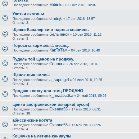
Котятки
M4rinka
Последнее сообщение
«
31 окт 2018, 10:04
Улитки ахатины
dmitrij6
Последнее сообщение
«
17 сен 2018, 13:57
Ответы:
3
Щенки Кавалер кинг чарльз спаниель
Бельченок
Последнее сообщение
«
10 сен 2018, 11:12
Ответы:
3
Поросята кармалы.1 месяц.
КакТяТам
Последнее сообщение
«
04 сен 2018, 10:40
Пудель той щенок на продажу.
Соланна
Последнее сообщение
«
26 авг 2018, 10:04
Ответы:
9
Щенок шиншиллы
a_supergirl
Последнее сообщение
«
04 июл 2018, 19:25
Ответы:
1
Продаю клетку для птиц ПРОДАНО
k_nezabudka
Последнее сообщение
«
24 май 2018, 09:26
щенки австралийской овчарки( аусси)
Oksana55
Последнее сообщение
«
17 май 2018, 06:31
Ответы:
18
абиссинские котята
Oksana55
Последнее сообщение
«
17 май 2018, 06:26
Ответы:
4
Кошечка на летние каникулы