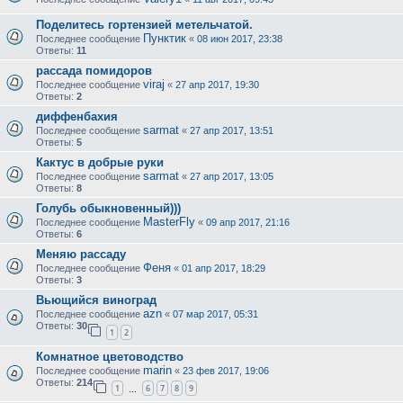
Поделитесь гортензией метельчатой.
Пунктик
Последнее сообщение
«
08 июн 2017, 23:38
Ответы:
11
рассада помидоров
viraj
Последнее сообщение
«
27 апр 2017, 19:30
Ответы:
2
диффенбахия
sarmat
Последнее сообщение
«
27 апр 2017, 13:51
Ответы:
5
Кактус в добрые руки
sarmat
Последнее сообщение
«
27 апр 2017, 13:05
Ответы:
8
Голубь обыкновенный)))
MasterFly
Последнее сообщение
«
09 апр 2017, 21:16
Ответы:
6
Меняю рассаду
Феня
Последнее сообщение
«
01 апр 2017, 18:29
Ответы:
3
Вьющийся виноград
azn
Последнее сообщение
«
07 мар 2017, 05:31
Ответы:
30
1
2
Комнатное цветоводство
marin
Последнее сообщение
«
23 фев 2017, 19:06
Ответы:
214
1
6
7
8
9
…