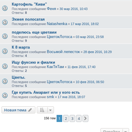
Картофель "Киви"
Феня
Последнее сообщение
«
30 мар 2016, 10:43
Ответы:
8
Эхмея полосатая
Natashenka
Последнее сообщение
«
17 мар 2016, 18:02
поделюсь еще цветами
ЦветокЛотоса
Последнее сообщение
«
03 мар 2016, 23:58
Ответы:
9
К 8 марта
Восьмой лепесток
Последнее сообщение
«
28 фев 2016, 16:29
Ответы:
4
Ищу фуксию и фиалки
КакТяТам
Последнее сообщение
«
11 фев 2016, 17:40
Ответы:
2
Цветы.
ЦветокЛотоса
Последнее сообщение
«
10 фев 2016, 06:50
Ответы:
5
Где купить Амарант или у кого есть
smk
Последнее сообщение
«
17 янв 2016, 18:07
Новая тема
1
2
3
4
След.
156 тем
Перейти