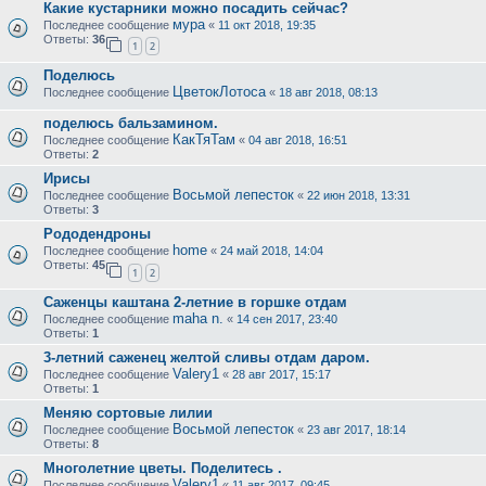
Какие кустарники можно посадить сейчас?
мура
Последнее сообщение
«
11 окт 2018, 19:35
Ответы:
36
1
2
Поделюсь
ЦветокЛотоса
Последнее сообщение
«
18 авг 2018, 08:13
поделюсь бальзамином.
КакТяТам
Последнее сообщение
«
04 авг 2018, 16:51
Ответы:
2
Ирисы
Восьмой лепесток
Последнее сообщение
«
22 июн 2018, 13:31
Ответы:
3
Рододендроны
home
Последнее сообщение
«
24 май 2018, 14:04
Ответы:
45
1
2
Саженцы каштана 2-летние в горшке отдам
maha n.
Последнее сообщение
«
14 сен 2017, 23:40
Ответы:
1
3-летний саженец желтой сливы отдам даром.
Valery1
Последнее сообщение
«
28 авг 2017, 15:17
Ответы:
1
Меняю сортовые лилии
Восьмой лепесток
Последнее сообщение
«
23 авг 2017, 18:14
Ответы:
8
Многолетние цветы. Поделитесь .
Valery1
Последнее сообщение
«
11 авг 2017, 09:45