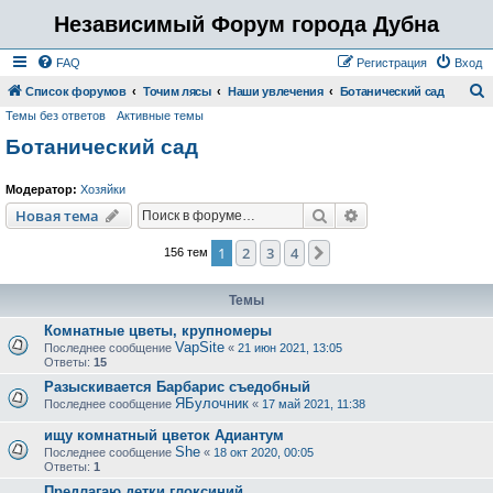
Независимый Форум города Дубна
FAQ
Регистрация
Вход
Список форумов
Точим лясы
Наши увлечения
Ботанический сад
Темы без ответов
Активные темы
о
Ботанический сад
и
с
Модератор:
Хозяйки
к
Поиск
Расширенный пои
Новая тема
1
2
3
4
След.
156 тем
Темы
Комнатные цветы, крупномеры
VapSite
Последнее сообщение
«
21 июн 2021, 13:05
Ответы:
15
Разыскивается Барбарис съедобный
ЯБулочник
Последнее сообщение
«
17 май 2021, 11:38
ищу комнатный цветок Адиантум
She
Последнее сообщение
«
18 окт 2020, 00:05
Ответы:
1
Предлагаю детки глоксиний