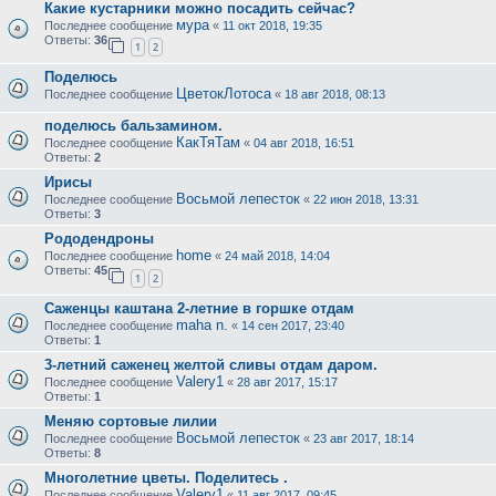
Какие кустарники можно посадить сейчас?
мура
Последнее сообщение
«
11 окт 2018, 19:35
Ответы:
36
1
2
Поделюсь
ЦветокЛотоса
Последнее сообщение
«
18 авг 2018, 08:13
поделюсь бальзамином.
КакТяТам
Последнее сообщение
«
04 авг 2018, 16:51
Ответы:
2
Ирисы
Восьмой лепесток
Последнее сообщение
«
22 июн 2018, 13:31
Ответы:
3
Рододендроны
home
Последнее сообщение
«
24 май 2018, 14:04
Ответы:
45
1
2
Саженцы каштана 2-летние в горшке отдам
maha n.
Последнее сообщение
«
14 сен 2017, 23:40
Ответы:
1
3-летний саженец желтой сливы отдам даром.
Valery1
Последнее сообщение
«
28 авг 2017, 15:17
Ответы:
1
Меняю сортовые лилии
Восьмой лепесток
Последнее сообщение
«
23 авг 2017, 18:14
Ответы:
8
Многолетние цветы. Поделитесь .
Valery1
Последнее сообщение
«
11 авг 2017, 09:45