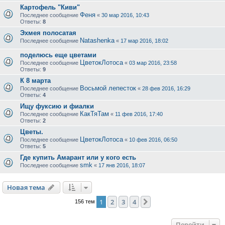
Картофель "Киви"
Феня
Последнее сообщение
«
30 мар 2016, 10:43
Ответы:
8
Эхмея полосатая
Natashenka
Последнее сообщение
«
17 мар 2016, 18:02
поделюсь еще цветами
ЦветокЛотоса
Последнее сообщение
«
03 мар 2016, 23:58
Ответы:
9
К 8 марта
Восьмой лепесток
Последнее сообщение
«
28 фев 2016, 16:29
Ответы:
4
Ищу фуксию и фиалки
КакТяТам
Последнее сообщение
«
11 фев 2016, 17:40
Ответы:
2
Цветы.
ЦветокЛотоса
Последнее сообщение
«
10 фев 2016, 06:50
Ответы:
5
Где купить Амарант или у кого есть
smk
Последнее сообщение
«
17 янв 2016, 18:07
Новая тема
1
2
3
4
След.
156 тем
Перейти