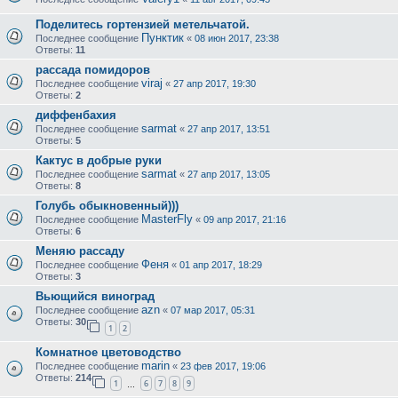
Поделитесь гортензией метельчатой.
Пунктик
Последнее сообщение
«
08 июн 2017, 23:38
Ответы:
11
рассада помидоров
viraj
Последнее сообщение
«
27 апр 2017, 19:30
Ответы:
2
диффенбахия
sarmat
Последнее сообщение
«
27 апр 2017, 13:51
Ответы:
5
Кактус в добрые руки
sarmat
Последнее сообщение
«
27 апр 2017, 13:05
Ответы:
8
Голубь обыкновенный)))
MasterFly
Последнее сообщение
«
09 апр 2017, 21:16
Ответы:
6
Меняю рассаду
Феня
Последнее сообщение
«
01 апр 2017, 18:29
Ответы:
3
Вьющийся виноград
azn
Последнее сообщение
«
07 мар 2017, 05:31
Ответы:
30
1
2
Комнатное цветоводство
marin
Последнее сообщение
«
23 фев 2017, 19:06
Ответы:
214
1
6
7
8
9
…