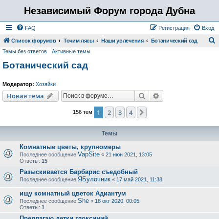
Независимый Форум города Дубна
FAQ
Регистрация
Вход
Список форумов
Точим лясы
Наши увлечения
Ботанический сад
Темы без ответов
Активные темы
о
Ботанический сад
и
с
Модератор:
Хозяйки
к
Поиск
Расширенный пои
Новая тема
1
2
3
4
След.
156 тем
Темы
Комнатные цветы, крупномеры
VapSite
Последнее сообщение
«
21 июн 2021, 13:05
Ответы:
15
Разыскивается Барбарис съедобный
ЯБулочник
Последнее сообщение
«
17 май 2021, 11:38
ищу комнатный цветок Адиантум
She
Последнее сообщение
«
18 окт 2020, 00:05
Ответы:
1
Предлагаю детки глоксиний