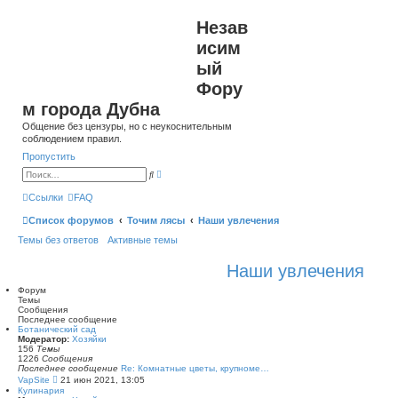
Незав
исим
ый
Фору
м города Дубна
Общение без цензуры, но с неукоснительным
соблюдением правил.
Пропустить
Р
П
а
о
с
и
Ссылки
FAQ
ш
с
и
к
Список форумов
Точим лясы
р
Наши увлечения
е
Темы без ответов
Активные темы
н
н
ы
Наши увлечения
й
п
о
Форум
и
Темы
с
Сообщения
к
Последнее сообщение
Ботанический сад
Модератор:
Хозяйки
156
Темы
1226
Сообщения
Последнее сообщение
Re: Комнатные цветы, крупноме…
П
VapSite
21 июн 2021, 13:05
е
Кулинария
р