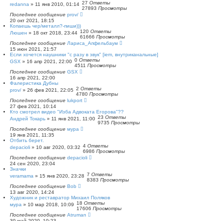
27
Ответы
redanna
»
11 янв 2010, 01:14
27893
Просмотры
Последнее сообщение
prov/
20 окт 2021, 18:15
Копаешь чер/металл?-пиши)))
120
Ответы
Люшен
»
18 окт 2018, 23:44
61666
Просмотры
Последнее сообщение
Лариса_Апфельбаум
15 июн 2021, 21:57
Если хочется наушники "с разу в звук" [iem, внутриканальные]
0
Ответы
GSX
»
16 апр 2021, 22:00
4511
Просмотры
Последнее сообщение
GSX
16 апр 2021, 22:00
Фалеристика Дубны
2
Ответы
prov/
»
26 фев 2021, 22:05
4780
Просмотры
Последнее сообщение
lukport
27 фев 2021, 10:14
Кто смотрел видео "Изба Адвоката Егорова"??
23
Ответы
Андрей Токарь
»
11 янв 2021, 11:00
9735
Просмотры
Последнее сообщение
мура
19 янв 2021, 11:35
Отбить берет.
4
Ответы
depacioli
»
10 авг 2020, 03:32
6986
Просмотры
Последнее сообщение
depacioli
24 сен 2020, 23:04
Значки
7
Ответы
veramama
»
15 янв 2020, 23:28
8383
Просмотры
Последнее сообщение
Bob
13 авг 2020, 14:24
Художник и реставратор Михаил Поляков
18
Ответы
мура
»
10 мар 2018, 10:09
17606
Просмотры
Последнее сообщение
Atruman
30 май 2020, 10:23