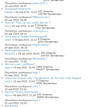
4219
Просмотры
Последнее сообщение
tasha-1970
16 ноя 2025, 00:37
Стендовый моделизм
221
Ответы
корсар
»
24 ноя 2011, 11:12
106793
Просмотры
Последнее сообщение
FMDostoevski
02 апр 2025, 06:58
Знатоки ! Река Сестра, рыбы, крючки..?
6
Ответы
very
»
25 апр 2023, 11:44
7110
Просмотры
Последнее сообщение
romansyone
29 апр 2023, 09:14
"Хочу купить" Сервис рекомендаций
8
Ответы
volkov
»
19 фев 2023, 11:12
6164
Просмотры
Последнее сообщение
Piligrim Sakha
20 фев 2023, 06:16
Авиамоделирование
393
Ответы
MasterFly
»
29 авг 2009, 09:25
160753
Просмотры
Последнее сообщение
ЯБулочник
24 ноя 2022, 17:09
Как там у нас с рыббами?
1986
Ответы
мура
»
19 апр 2011, 21:50
594557
Просмотры
Последнее сообщение
Гидр
04 мар 2022, 15:02
Куплю настольную игру " Год Дракона" (In The Year of the Dragon)
0
Ответы
zuich
»
10 янв 2022, 13:42
4668
Просмотры
Последнее сообщение
zuich
10 янв 2022, 13:42
Рисунки Полины Васильевой
190
Ответы
мура
»
09 фев 2017, 21:38
99953
Просмотры
Последнее сообщение
мура
01 ноя 2021, 16:26
филателия