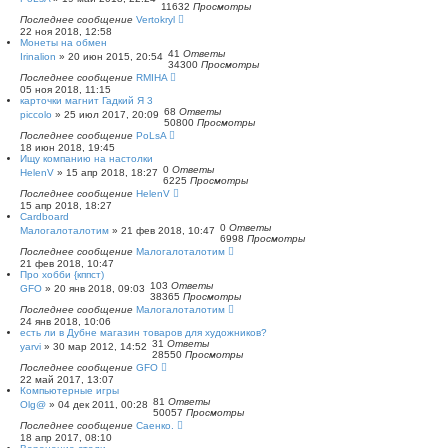
11632
Просмотры
Последнее сообщение
Vertokryl
22 ноя 2018, 12:58
Монеты на обмен
41
Ответы
Irinalion
»
20 июн 2015, 20:54
34300
Просмотры
Последнее сообщение
RMIHA
05 ноя 2018, 11:15
карточки магнит Гадкий Я 3
68
Ответы
piccolo
»
25 июл 2017, 20:09
50800
Просмотры
Последнее сообщение
PoLsA
18 июн 2018, 19:45
Ищу компанию на настолки
0
Ответы
HelenV
»
15 апр 2018, 18:27
6225
Просмотры
Последнее сообщение
HelenV
15 апр 2018, 18:27
Cardboard
0
Ответы
Малогалоталотим
»
21 фев 2018, 10:47
6998
Просмотры
Последнее сообщение
Малогалоталотим
21 фев 2018, 10:47
Про хобби {кппст)
103
Ответы
GFO
»
20 янв 2018, 09:03
38365
Просмотры
Последнее сообщение
Малогалоталотим
24 янв 2018, 10:06
есть ли в Дубне магазин товаров для художников?
31
Ответы
yarvi
»
30 мар 2012, 14:52
28550
Просмотры
Последнее сообщение
GFO
22 май 2017, 13:07
Компьютерные игры
81
Ответы
Olg@
»
04 дек 2011, 00:28
50057
Просмотры
Последнее сообщение
Саенко.
18 апр 2017, 08:10