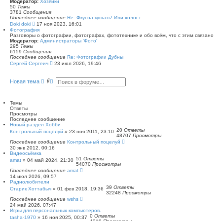
Модератор:
Хозяйки
е
50
Темы
й
3781
Сообщения
т
Последнее сообщение
Re: Фкусна кушать! Или холост…
и
П
Doki doki
17 ноя 2023, 16:01
к
е
Фотография
п
р
Разговоры о фотографии, фотографах, фототехнике и обо всём, что с этим связано
о
е
Модератор:
Администраторы 'Фото'
с
й
295
Темы
л
т
6159
Сообщения
е
и
Последнее сообщение
Re: Фотографии Дубны
д
к
П
Сергей Сергеич
23 июл 2026, 19:46
н
п
е
е
о
р
м
с
е
П
Р
у
Новая тема
л
й
о
а
с
е
т
о
и
с
д
и
о
с
ш
н
к
б
Темы
к
и
е
п
щ
Ответы
м
р
о
е
Просмотры
у
е
с
н
Последнее сообщение
с
н
л
и
Новый раздел Хобби
о
е
н
ю
20
Ответы
о
Контрольный поцелуй
»
23 ноя 2011, 23:10
д
ы
48707
Просмотры
б
н
й
Последнее сообщение
щ
Контрольный поцелуй
е
п
е
30 янв 2012, 00:16
м
о
н
Видеосьёмка
у
и
и
51
Ответы
с
amat
»
04 май 2024, 21:30
с
ю
54070
Просмотры
о
к
Последнее сообщение
о
amat
б
14 июл 2026, 09:57
щ
Радиолюбители
е
39
Ответы
Старик Хоттабыч
»
01 фев 2018, 19:36
н
32248
Просмотры
и
Последнее сообщение
wshs
ю
24 май 2026, 07:47
Игры для персональных компьютеров.
0
Ответы
tasha-1970
»
16 ноя 2025, 00:37