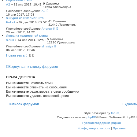
Воронение стали
9
Ответы
A2
»
31 янв 2017, 10:41
11554
Просмотры
Последнее сообщение
A2
16 апр 2017, 17:58
Фигурки из гипермагнита
41
Ответы
PoLsA
»
09 дек 2016, 09:52
31449
Просмотры
Последнее сообщение
Andrew K
20 мар 2017, 14:22
Лепка из полимерной глины
5
Ответы
Феня
»
14 ноя 2014, 12:50
12236
Просмотры
Последнее сообщение
slnastya
06 мар 2017, 12:46
Новая тема
Вернуться к списку форумов
ПРАВА ДОСТУПА
Вы
не можете
начинать темы
Вы
не можете
отвечать на сообщения
Вы
не можете
редактировать свои сообщения
Вы
не можете
удалять свои сообщения
Список форумов
Удалить
Style developer by
forum
,
Создано на основе
phpBB
® Forum Software © phpBB 
Русская поддержка phpBB
Конфиденциальность
|
Правила