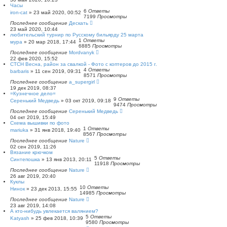
Часы
6
Ответы
iron-cat
»
23 май 2020, 00:52
7199
Просмотры
Последнее сообщение
Дескать
23 май 2020, 10:44
любительский турнир по Русскому бильярду 25 марта
1
Ответы
мура
»
20 мар 2018, 17:44
6885
Просмотры
Последнее сообщение
Mordvanyk
22 фев 2020, 15:52
СТСН Весна, район за свалкой - Фото с коптеров до 2015 г.
4
Ответы
barbaris
»
11 сен 2019, 09:31
8571
Просмотры
Последнее сообщение
a_supergirl
19 дек 2019, 08:37
=Кузнечное дело=
9
Ответы
Серенький Медведь
»
03 окт 2019, 09:18
9474
Просмотры
Последнее сообщение
Серенький Медведь
04 окт 2019, 15:49
Схема вышивки по фото
1
Ответы
mariuka
»
31 янв 2018, 19:40
8567
Просмотры
Последнее сообщение
Nature
02 сен 2019, 11:26
Вязание крючком
5
Ответы
Синтепошка
»
13 янв 2013, 20:11
11918
Просмотры
Последнее сообщение
Nature
26 авг 2019, 20:40
Куклы
10
Ответы
Нинок
»
23 дек 2013, 15:55
14985
Просмотры
Последнее сообщение
Nature
23 авг 2019, 14:08
А кто-нибудь увлекается валянием?
5
Ответы
Katyash
»
25 фев 2018, 10:39
9580
Просмотры