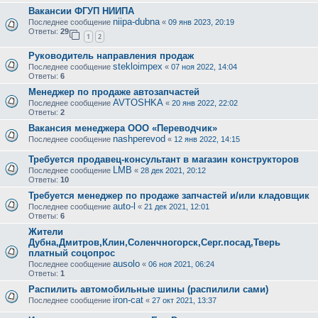
Вакансии ФГУП НИИПА
niipa-dubna
Последнее сообщение
«
09 янв 2023, 20:19
Ответы:
29
1
2
Руководитель направления продаж
stekloimpex
Последнее сообщение
«
07 ноя 2022, 14:04
Ответы:
6
Менеджер по продаже автозапчастей
AVTOSHKA
Последнее сообщение
«
20 янв 2022, 22:02
Ответы:
2
Вакансия менеджера ООО «Переводчик»
nashperevod
Последнее сообщение
«
12 янв 2022, 14:15
Требуется продавец-консультант в магазин конструкторов
LMB
Последнее сообщение
«
28 дек 2021, 20:12
Ответы:
10
Требуется менеджер по продаже запчастей и/или кладовщик
auto-l
Последнее сообщение
«
21 дек 2021, 12:01
Ответы:
6
Жители
Дубна,Дмитров,Клин,Соленчногорск,Серг.посад,Тверь
платный соцопрос
ausolo
Последнее сообщение
«
06 ноя 2021, 06:24
Ответы:
1
Распилить автомобильные шины (распилили сами)
iron-cat
Последнее сообщение
«
27 окт 2021, 13:37