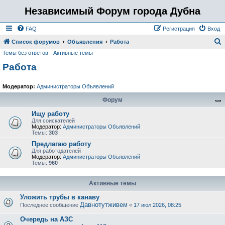
Независимый Форум города Дубна
FAQ
Регистрация
Вход
Список форумов
Объявления
Работа
Темы без ответов
Активные темы
о
Работа
и
с
Модератор:
Администраторы Объявлений
к
Форум
Ищу работу
Для соискателей
Модератор:
Администраторы Объявлений
Темы:
303
Предлагаю работу
Для работодателей
Модератор:
Администраторы Объявлений
Темы:
960
Активные темы
Уложить трубы в канаву
Давнотутживем
Последнее сообщение
«
17 июл 2026, 08:25
Очередь на АЗС