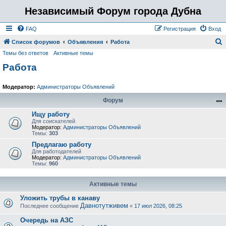
Независимый Форум города Дубна
FAQ
Регистрация
Вход
Список форумов
Объявления
Работа
Темы без ответов
Активные темы
о
Работа
и
с
Модератор:
Администраторы Объявлений
к
Форум
Ищу работу
Для соискателей
Модератор:
Администраторы Объявлений
Темы:
303
Предлагаю работу
Для работодателей
Модератор:
Администраторы Объявлений
Темы:
960
Активные темы
Уложить трубы в канаву
Давнотутживем
Последнее сообщение
«
17 июл 2026, 08:25
Очередь на АЗС