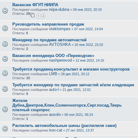
Вакансии ФГУП НИИПА
niipa-dubna
Последнее сообщение
«
09 янв 2023, 20:19
Ответы:
29
1
2
Руководитель направления продаж
stekloimpex
Последнее сообщение
«
07 ноя 2022, 14:04
Ответы:
6
Менеджер по продаже автозапчастей
AVTOSHKA
Последнее сообщение
«
20 янв 2022, 22:02
Ответы:
2
Вакансия менеджера ООО «Переводчик»
nashperevod
Последнее сообщение
«
12 янв 2022, 14:15
Требуется продавец-консультант в магазин конструкторов
LMB
Последнее сообщение
«
28 дек 2021, 20:12
Ответы:
10
Требуется менеджер по продаже запчастей и/или кладовщик
auto-l
Последнее сообщение
«
21 дек 2021, 12:01
Ответы:
6
Жители
Дубна,Дмитров,Клин,Соленчногорск,Серг.посад,Тверь
платный соцопрос
ausolo
Последнее сообщение
«
06 ноя 2021, 06:24
Ответы:
1
Распилить автомобильные шины (распилили сами)
iron-cat
Последнее сообщение
«
27 окт 2021, 13:37