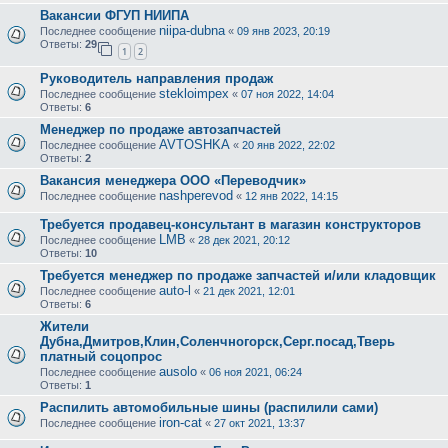
Вакансии ФГУП НИИПА
niipa-dubna
Последнее сообщение
«
09 янв 2023, 20:19
Ответы:
29
1
2
Руководитель направления продаж
stekloimpex
Последнее сообщение
«
07 ноя 2022, 14:04
Ответы:
6
Менеджер по продаже автозапчастей
AVTOSHKA
Последнее сообщение
«
20 янв 2022, 22:02
Ответы:
2
Вакансия менеджера ООО «Переводчик»
nashperevod
Последнее сообщение
«
12 янв 2022, 14:15
Требуется продавец-консультант в магазин конструкторов
LMB
Последнее сообщение
«
28 дек 2021, 20:12
Ответы:
10
Требуется менеджер по продаже запчастей и/или кладовщик
auto-l
Последнее сообщение
«
21 дек 2021, 12:01
Ответы:
6
Жители
Дубна,Дмитров,Клин,Соленчногорск,Серг.посад,Тверь
платный соцопрос
ausolo
Последнее сообщение
«
06 ноя 2021, 06:24
Ответы:
1
Распилить автомобильные шины (распилили сами)
iron-cat
Последнее сообщение
«
27 окт 2021, 13:37