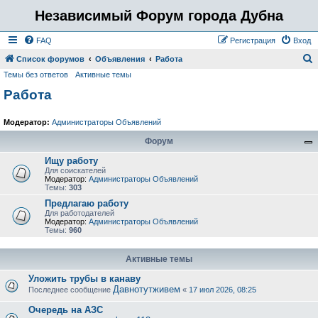
Независимый Форум города Дубна
FAQ
Регистрация
Вход
Список форумов
Объявления
Работа
Темы без ответов
Активные темы
о
Работа
и
с
Модератор:
Администраторы Объявлений
к
Форум
Ищу работу
Для соискателей
Модератор:
Администраторы Объявлений
Темы:
303
Предлагаю работу
Для работодателей
Модератор:
Администраторы Объявлений
Темы:
960
Активные темы
Уложить трубы в канаву
Давнотутживем
Последнее сообщение
«
17 июл 2026, 08:25
Очередь на АЗС